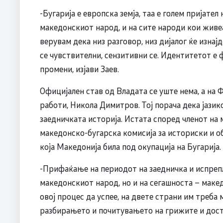
-Бугарија е европска земја, таа е голем пријате
македонскиот народ, и на сите народи кои живе
верувам дека низ разговор, низ дијалог ќе изнај
се чувствителни, сензитивни се. Идентитетот е ф
промени, изјави Заев.
Официјален став од Владата се уште нема, а на
работи, Никола Димитров. Тој порача дека јазик
заедничката историја. Истата според членот на
македонско-бугарска комисија за историски и 
која Македонија била под окупација на Бугарија.
-Прифаќање на периодот на заедничка и испрепл
македонскиот народ, но и на сегашноста – маке
овој процес да успее, на двете страни им треба
разбирањето и почитувањето на грижите и дост