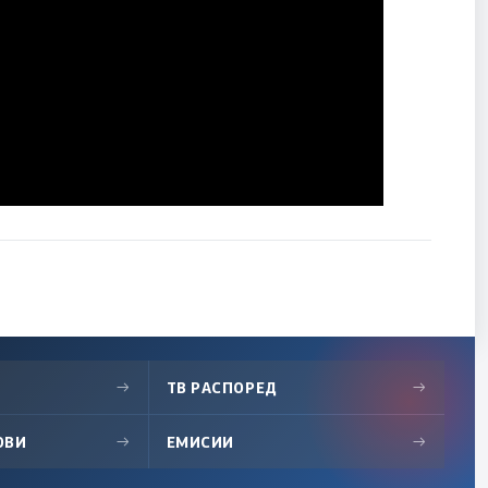
→
ТВ РАСПОРЕД
→
ОВИ
→
ЕМИСИИ
→