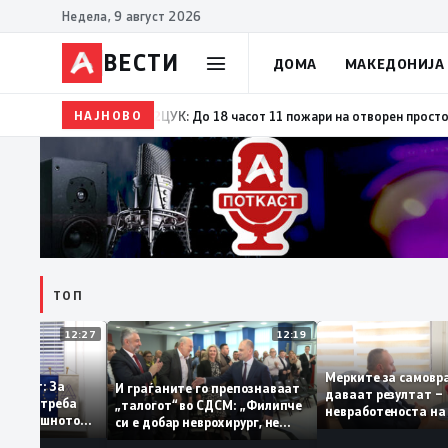
Недела, 9 август 2026
ВЕСТИ
ДОМА
МАКЕДОНИЈА
НАЈНОВО
17:42
ЦУК: До 18 часот 11 пожари на отворен простор, од ко
ТОП
12:27
12:19
Мерките за са
храбруваат: За
И граѓаните го препознаваат
даваат резулта
инфлација треба
„талогот“ во СДСМ: „Филипче
невработеноста
ње на домашното
си е добар неврохирург, не
најниско ниво 
тво
треба се занимава со