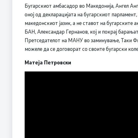
Бугарскиот амбасадор во Македонија, Ангел Анге
оној од декларацијата на бугарскиот парламент,
македонскиот јазик, а не ставот на бугарските а
БАН, Александар Гернанов, кој и покрај барањат
Претседателот на МАНУ во заминување, Таки Фи
можеле да се договорат со своите бугарски коле
Матеја Петровски