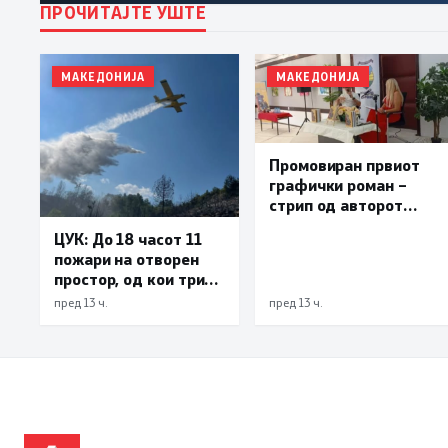
ПРОЧИТАЈТЕ УШТЕ
МАКЕДОНИЈА
МАКЕДОНИЈА
Промовиран првиот
графички роман –
стрип од авторот
Бобан Пешов
ЦУК: До 18 часот 11
пожари на отворен
простор, од кои три
се активни – изгаснат
пред 13 ч.
пред 13 ч.
пожарот кај село
Чифлик