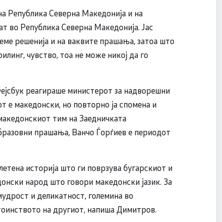
л на Република Северна Македонија и на
ат во Република Северна Македонија. Јас
деме решенија и на ваквите прашања, затоа што
илинг, чувство, тоа не може никој да го
 Фејсбук реагираше министерот за надворешни
от е македонски, но повторно ја спомена и
 македонскиот тим на Заедничката
образовни прашања, Ванчо Ѓорѓиев е периодот
етена историја што ги поврзува бугарскиот и
донски народ што говори македонски јазик. За
 мудрост и деликатност, големина во
оинството на другиот, напиша Димитров.