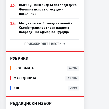
13
ВМРО-ДПМНЕ: СДСM потврди дека
Ч
Филипче испратил осудени
насилници
13
Мерџановски: Со владин авион во
Ч
Скопје транспортиран пациент
повреден на одмор во Турција
ПРИКАЖИ УШТЕ ВЕСТИ →
РУБРИКИ
ЕКОНОМИЈА
4796
МАКЕДОНИЈА
39206
СВЕТ
2199
РЕДАКЦИСКИ ИЗБОР