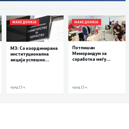
МАКЕДОНИЈА
МАКЕДОНИЈА
Потпишан
МЗ: Со координирана
Меморандум за
институционална
соработка меѓу
акција успешно
Делчево и општините
транспортиран
Новело, Монфорте
пациент со сериозна
д’Алба и Родино од
повреда од Турција
Република Италија
пред 13 ч.
пред 13 ч.