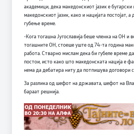
академици, дека македонскиот јазик е бугарски
македонскиот јазик, како и нацијата постојат, а
губење време.
-Кога тогашна Југославија беше членка на ОН и во
тогашните ОН, стоеше уште од 74-та година маке
работа. Стварно мислам дека би губеле време да
постои, исто како што македонската нација е фак
нема да дебатира ниту да потпишува договори со
За разлика од шефот на државата, шефот на Влад
бараат решнија.