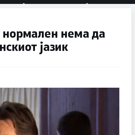
ј нормален нема да
нскиот јазик