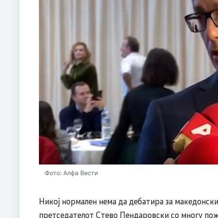
Фото: Алфа Вести
Никој нормален нема да дебатира за македонскио
претседателот Стево Пендаровски со многу пож