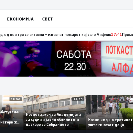
ЕКОНОМИЈА
СВЕТ
и три се активни – изгаснат пожарот кај село Чифлик
17:41
Промовиран п
18:06
12:50
мовработување
Новиот закон за Академијата
т –
за судии и јавни обвинители
Казни има, но трот
 на историски
наскоро во Собранието
уште ги возат деца
од 11,3%