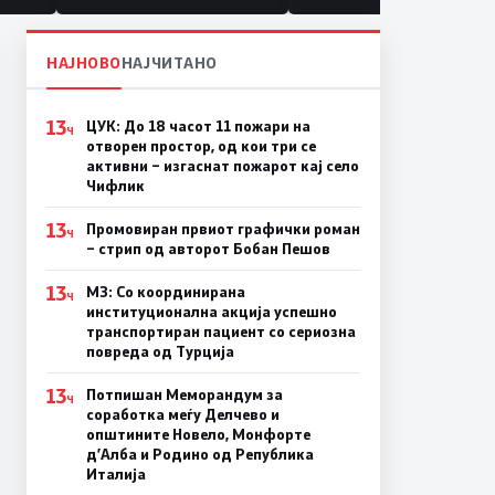
НАЈНОВО
НАЈЧИТАНО
13
ЦУК: До 18 часот 11 пожари на
Ч
отворен простор, од кои три се
активни – изгаснат пожарот кај село
Чифлик
13
Промовиран првиот графички роман
Ч
– стрип од авторот Бобан Пешов
13
МЗ: Со координирана
Ч
институционална акција успешно
транспортиран пациент со сериозна
повреда од Турција
13
Потпишан Меморандум за
Ч
соработка меѓу Делчево и
општините Новело, Монфорте
д’Алба и Родино од Република
Италија