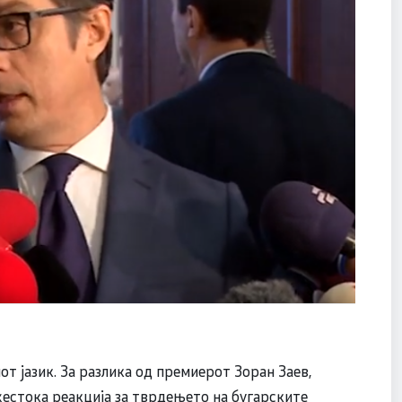
т јазик. За разлика од премиерот Зоран Заев,
естока реакција за тврдењето на бугарските