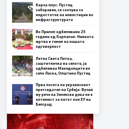
Корча плус: Пустец
заборавен, се соочува со
недостаток на инвестиции во
инфраструктурата
Во Прилеп одбележани 25
години од Карпалак: Нивната
жртва е темел на нашата
одговорност
Летна Света Петка,
заштитничка на селото, ја
одбележаа Македонците во
село Леска, Општина Пустец
Прва посета на украинскиот
претседател на Србија: Вучиќ
му рече на Зеленски дека не е
оптимист за патот кон ЕУ на
Белград