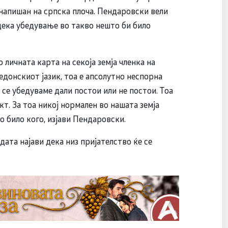
 напишан на српска плоча. Пендаровски вели
 дека убедување во такво нешто би било
 личната карта на секоја земја членка на
донскиот јазик, тоа е апсолутно неспорна
 се убедуваме дали постои или не постои. Тоа
т. За тоа никој нормален во нашата земја
 било кого, изјави Пендаровски.
ата најави дека низ пријателство ќе се