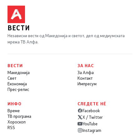
ВЕСТИ
Независни вести од Македонија и светот, дел од медиумската
мрежа ТВ Алфа.
ВЕСТИ
ЗА НАС
Македонија
За Алфа
Свет
Контакт
Економија
Импресум
Прес-релис
ИНФО
СЛЕДЕТЕ НÉ
Време
Facebook
ТВ програма
X / Twitter
Хороскоп
YouTube
RSS
Instagram