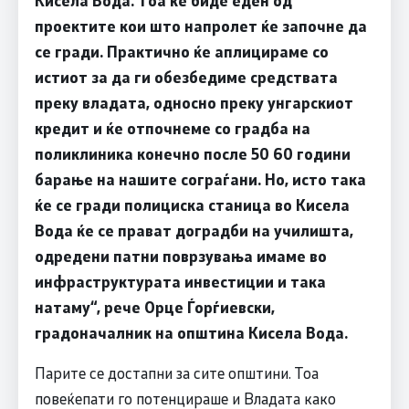
Кисела Вода. Тоа ќе биде еден од
проектите кои што напролет ќе започне да
се гради. Практично ќе аплицираме со
истиот за да ги обезбедиме средствата
преку владата, односно преку унгарскиот
кредит и ќе отпочнеме со градба на
поликлиника конечно после 50 60 години
барање на нашите сограѓани. Но, исто така
ќе се гради полициска станица во Кисела
Вода ќе се прават доградби на училишта,
одредени патни поврзувања имаме во
инфраструктурата инвестиции и така
натаму“, рече Орце Ѓорѓиевски,
градоначалник на општина Кисела Вода.
Парите се достапни за сите општини. Тоа
повеќепати го потенцираше и Владата како