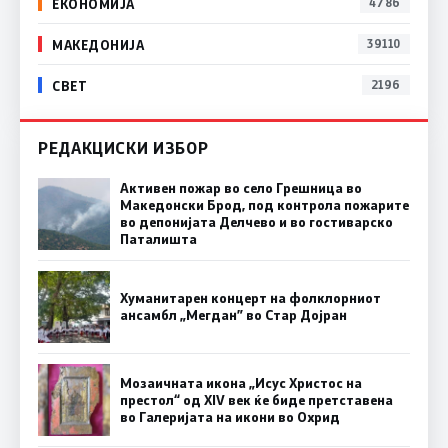
ЕКОНОМИЈА
4786
МАКЕДОНИЈА
39110
СВЕТ
2196
РЕДАКЦИСКИ ИЗБОР
Активен пожар во село Грешница во
Македонски Брод, под контрола пожарите
во депонијата Делчево и во гостиварско
Паталишта
Хуманитарен концерт на фолклорниот
ансамбл „Мегдан” во Стар Дојран
Мозаичната икона „Исус Христос на
престол“ од XIV век ќе биде претставена
во Галеријата на икони во Охрид