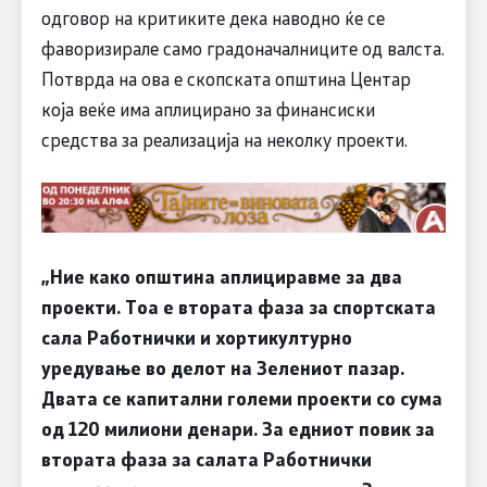
одговор на критиките дека наводно ќе се
фаворизирале само градоначалниците од валста.
Потврда на ова е скопската општина Центар
која веќе има аплицирано за финансиски
средства за реализација на неколку проекти.
„Ние како општина аплициравме за два
проекти. Тоа е втората фаза за спортската
сала Работнички и хортикултурно
уредување во делот на Зелениот пазар.
Двата се капитални големи проекти со сума
од 120 милиони денари. За едниот повик за
втората фаза за салата Работнички