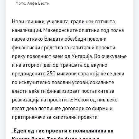
Фото: Алфа Вести
Нови клиники, училишта, градинки, патишта,
канализации. Македонските општини под полна
пареа откако Владата обезбеди поволни
финансиски средства за капитални проекти
преку поволниот заем од Унгарија. Во очекување
и на вториот дел од траншата од вкупно
предвидените 250 милиони евра која ќе се дели
по исклучително поволни услови, локалните
власти веќе ги финализираат постапките за
реализација на проектите: Некои од нив веќе
велат дека потпишле договори со фирми и
претприемачи за капитални проекти.
„
Еден од тие проекти е поликлиника во