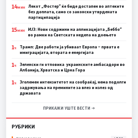
14
Лекот „Фостер“ ќе биде достапен во аптеките
МИН
без доплата, само со законски утврдената
партиципација
15
ИЈЗ: Нови содржини на апликацијата „Беббо“
МИН
во рамки на Светската недела на доењето
1
Трамп: Две работи ја убиваат Европа – првата е
Ч
имиграцијата, втората е енергијата
1
Зеленски ги отповика украинските амбасадори во
Ч
Албанија, Хрватска и Црна Гора
1
Зголемен интензитетот на сообраќај, нема подолги
Ч
задржувања на премините за влез и излез од
државата
ПРИКАЖИ УШТЕ ВЕСТИ →
РУБРИКИ