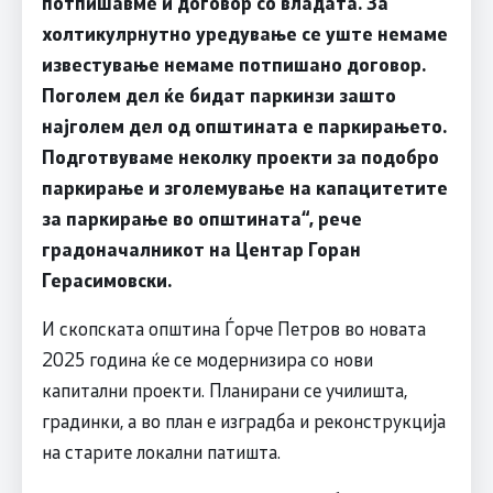
потпишавме и договор со владата. За
холтикулрнутно уредување се уште немаме
известување немаме потпишано договор.
Поголем дел ќе бидат паркинзи зашто
најголем дел од општината е паркирањето.
Подготвуваме неколку проекти за подобро
паркирање и зголемување на капацитетите
за паркирање во општината“, рече
градоначалникот на Центар Горан
Герасимовски.
И скопската општина Ѓорче Петров во новата
2025 година ќе се модернизира со нови
капитални проекти. Планирани се училишта,
градинки, а во план е изградба и реконструкција
на старите локални патишта.