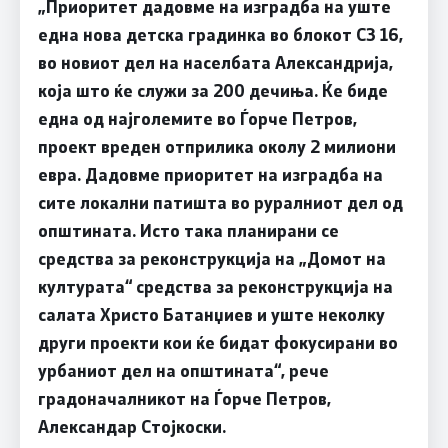
„Приоритет дадовме на изградба на уште
една нова детска градинка во блокот СЗ 16,
во новиот дел на населбата Александрија,
која што ќе служи за 200 дечиња. Ќе биде
една од најголемите во Ѓорче Петров,
проект вреден отприлика околу 2 милиони
евра. Дадовме приоритет на изградба на
сите локални патишта во руралниот дел од
општината. Исто така планирани се
средства за реконструкција на „Домот на
културата“ средства за реконструкција на
салата Христо Батанџиев и уште неколку
други проекти кои ќе бидат фокусирани во
урбаниот дел на општината“, рече
градоначалникот на Ѓорче Петров,
Александар Стојкоски.