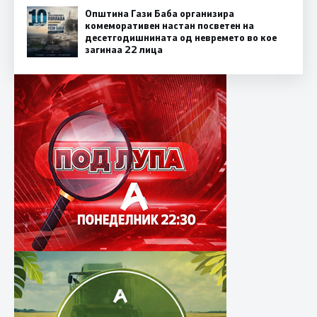
Општина Гази Баба организира
комеморативен настан посветен на
десетгодишнината од невремето во кое
загинаа 22 лица