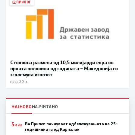
ПРИЛОГ
Стоковна размена од 10,5 милијарди евра во
првата половина од годината – Македонија го
зголемува извозот
пред 20 ч.
НАЈНОВО
НАЈЧИТАНО
5
Во Прилеп почнуваат одбележувањата на 25-
МИН
годишнината од Карпалак