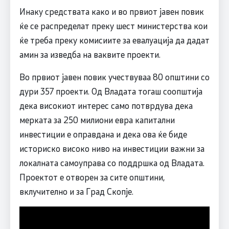
Инаку средствата како и во првиот јавен повик
ќе се распределат преку шест министерства кои
ќе треба преку комисиите за евалуација да дадат
амин за изведба на ваквите проекти.
Во првиот јавен повик учествуваа 80 општини со
дури 357 проекти. Од Владата тогаш соопштија
дека високиот интерес само потврдува дека
мерката за 250 милиони евра капитални
инвестиции е оправдана и дека ова ќе биде
историско високо ниво на инвестиции важни за
локалната самоуправа со поддршка од Владата.
Проектот е отворен за сите општини,
вклучително и за Град Скопје.