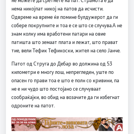
нема никојпат никој на патов да исчисти.
Одвреме на време ќе помине булдужерот да ги
собере покрупните и тоа е се што се случува.А не
знам колку има вработени патари на овие
патишта што земаат плата и лежат, што прават
тие, вели Тефик Тефикоски, жител на село Јанче.
Патот од Струга до Дебар во должина од 53
километри е многу лош, непрегледен, уште по
опасен го прави тоа е што е полн со кривини, па
не е ни чудо што постојано се случуваат
сообраќајки, во обид на возачите да ги избегнат
одроните на патот.