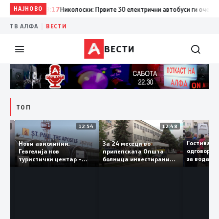
НАЈНОВО
19:17
Николоски: Првите 30 електрични автобуси ги очекуваме 
|
ТВ АЛФА
ВЕСТИ
ВЕСТИ
ТОП
16:03
12:54
12:48
„Св.
Гостив
Нови авиолинии,
За 24 месеци во
 во
одгово
Гевгелија нов
прилепската Општа
за вода
туристички центар –
болница инвестирани
чка
да ја п
туризмот останува
150 милиони денари, а
приоритет на власта
трајно се вработени 124
лица