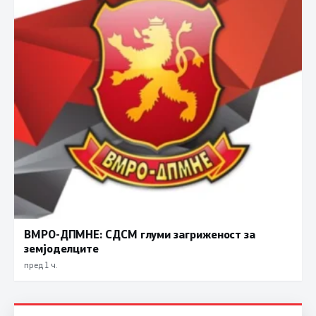
ВМРО-ДПМНЕ: СДСМ глуми загриженост за
земјоделците
пред 1 ч.