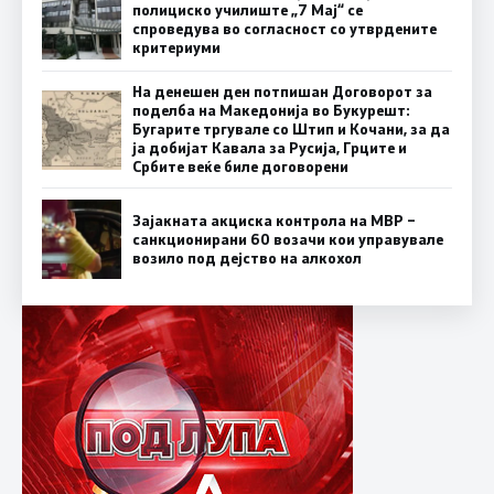
полициско училиште „7 Мај“ се
спроведува во согласност со утврдените
критериуми
На денешен ден потпишан Договорот за
поделба на Македонија во Букурешт:
Бугарите тргувале со Штип и Кочани, за да
ја добијат Кавала за Русија, Грците и
Србите веќе биле договорени
Зајакната акциска контрола на МВР –
санкционирани 60 возачи кои управувале
возило под дејство на алкохол