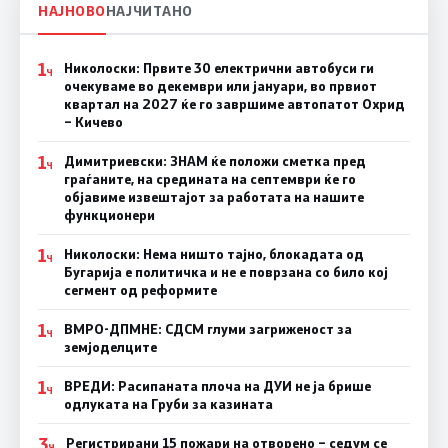
НАЈНОВО
НАЈЧИТАНО
1
Николоски: Првите 30 електрични автобуси ги
Ч
очекуваме во декември или јануари, во првиот
квартал на 2027 ќе го завршиме автопатот Охрид
– Кичево
1
Димитриевски: ЗНАМ ќе положи сметка пред
Ч
граѓаните, на средината на септември ќе го
објавиме извештајот за работата на нашите
функционери
1
Николоски: Нема ништо тајно, блокадата од
Ч
Бугарија е политичка и не е поврзана со било кој
сегмент од реформите
1
ВМРО-ДПМНЕ: СДСМ глуми загриженост за
Ч
земјоделците
1
ВРЕДИ: Расипаната плоча на ДУИ не ја брише
Ч
одлуката на Груби за казината
3
Регистрирани 15 пожари на отворено – седум се
Ч