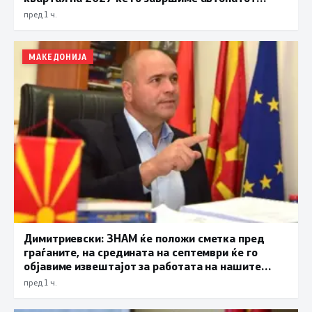
Охрид – Кичево
пред 1 ч.
МАКЕДОНИЈА
Димитриевски: ЗНАМ ќе положи сметка пред
граѓаните, на средината на септември ќе го
објавиме извештајот за работата на нашите
функционери
пред 1 ч.