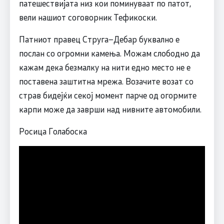
патешествијата низ кои поминуваат по патот,
вели нашиот соговорник Тефикоски.
Патниот правец Струга–Дебар буквално е
послан со огромни камења. Можам слободно да
кажам дека безмалку на нити едно место не е
поставена заштитна мрежа. Возачите возат со
страв бидејќи секој момент парче од огормите
карпи може да заврши над нивните автомобили.
Росица Голабоска