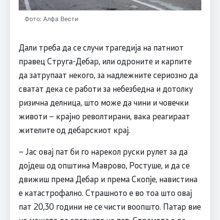
Фото: Алфа Вести
Дали треба да се случи трагедија на патниот
правец Струга-Дебар, или одроните и карпите
да затрупаат некого, за надлежните сериозно да
сватат дека се работи за небезбедна и дотолку
ризична делница, што може да чини и човечки
животи – крајно револтирани, вака реагираат
жителите од дебарскиот крај.
– Јас овај пат би го нарекол руски рулет за да
дојдеш од општина Маврово, Ростуше, и да се
движиш према Дебар и према Скопје, навистина
е катастрофално. Страшното е во тоа што овај
пат 20,30 години не се чисти воопшто. Патар вие
не можете да сретнете на пат. Страмота е да