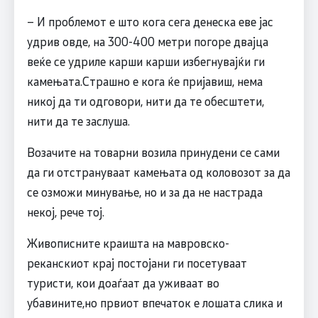
– И проблемот е што кога сега денеска еве јас
удрив овде, на 300-400 метри погоре двајца
веќе се удриле карши карши избегнувајќи ги
камењата.Страшно е кога ќе пријавиш, нема
никој да ти одговори, нити да те обесштети,
нити да те заслуша.
Возачите на товарни возила принудени се сами
да ги отстрануваат камењата од коловозот за да
се озможи минување, но и за да не настрада
некој, рече тој.
Живописните краишта на мавровско-
реканскиот крај постојани ги посетуваат
туристи, кои доаѓаат да уживаат во
убавините,но првиот впечаток е лошата слика и