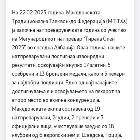
На 22.02 2025 година, Македонската
Традиционална Таеквон-до Федерација (М.Т.Т.Ф.)
ја започна натпреварувачката година со учество
на Меѓународниот натпревар “Тирана Опен
2025” во соседна Албанија. Оваа година, нашите
натпреварувачи постигнаа извонредни
резултати, освојувајќи вкупно 17 златни, 5
сребрени и 13 бронзени медали, како и 5 пехари
за најдобри поединци. Едно од најзначајните
достигнувања е и освојувањето на пехарот за
второ место во екипна конкуренција.
Македонската екипа составена од 19
натпреварувачи, 2судии, 2 тренери и 3
официјални лица, учествуваше заедно со 18
клубови од 6 европски земји: Шведска, Грција,