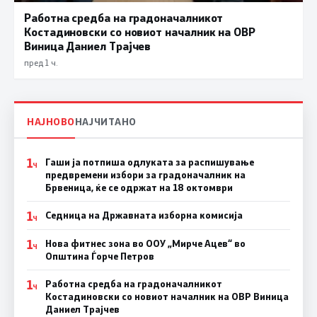
Работна средба на градоначалникот
Костадиновски со новиот началник на ОВР
Виница Даниел Трајчев
пред 1 ч.
НАЈНОВО
НАЈЧИТАНО
1
Гаши ја потпиша одлуката за распишување
Ч
предвремени избори за градоначалник на
Брвеница, ќе се одржат на 18 октомври
1
Седница на Државната изборна комисија
Ч
1
Нова фитнес зона во ООУ „Мирче Ацев“ во
Ч
Општина Ѓорче Петров
1
Работна средба на градоначалникот
Ч
Костадиновски со новиот началник на ОВР Виница
Даниел Трајчев