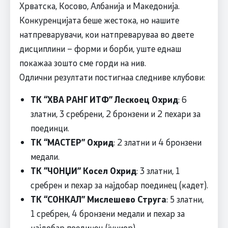
Хрватска, Косово, Албанија и Македонија.
Конкуренцијата беше жестока, но нашите
натпреварувачи, кои натпреваруваа во двете
дисциплини – форми и борби, уште еднаш
покажаа зошто сме горди на нив.
Одлични резултати постигнаа следниве клубови:
ТК “ХВА РАНГ ИТФ” Лескоец Охрид
: 6
златни, 3 сребрени, 2 бронзени и 2 пехари за
поединци.
ТК “МАСТЕР” Охрид
: 2 златни и 4 бронзени
медали.
ТК “ЧОНЏИ” Косел Охрид
: 3 златни, 1
сребрен и пехар за најдобар поединец (кадет).
ТК “СОНКАЛ” Мислешево Струга
: 5 златни,
1 сребрен, 4 бронзени медали и пехар за
најдобар поединец (јуниор).