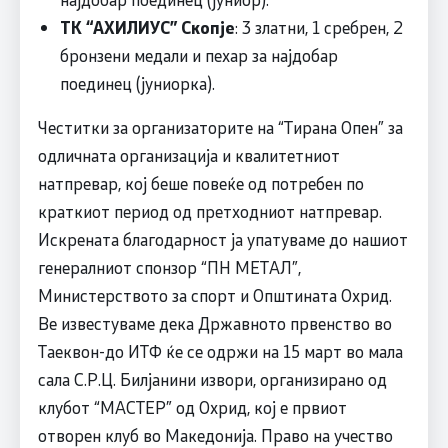
ТК “АХИЛИУС” Скопје
: 3 златни, 1 сребрен, 2
бронзени медали и пехар за најдобар
поединец (јуниорка).
Честитки за организаторите на “Тирана Опен” за
одличната организација и квалитетниот
натпревар, кој беше повеќе од потребен по
краткиот период од претходниот натпревар.
Искрената благодарност ја упатуваме до нашиот
генералниот спонзор “ПН МЕТАЛ”,
Министерството за спорт и Општината Охрид.
Ве известуваме дека Државното првенство во
Таеквон-до ИТФ ќе се одржи на 15 март во мала
сала С.Р.Ц. Билјанини извори, организирано од
клубот “МАСТЕР” од Охрид, кој е првиот
отворен клуб во Македонија. Право на учество