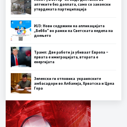
аптеките без доплата, само со законски
утврдената партиципација
ИЈЗ: Нови содржини на апликацијата
„Беббо“ во рамки на Светската недела на
доењето
Трамп: Две работи ја убиваат Европа –
првата е имиграцијата, втората е
енергијата
Зеленски ги отповика украинските
амбасадори во Албанија, Хрватска и Црна
Гора