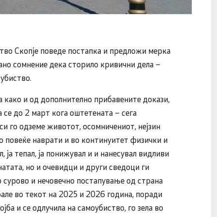
ство Скопје поведе постапка и предложи мерка
ано сомнение дека сторило кривични дела –
убиство.
 како и од дополнително прибавените докази,
 се до 2 март кога оштетената – сега
си го одземе животот, осомничениот, нејзин
во повеќе наврати и во континуитет физички и
, ја тепал, ја понижувал и и нанесувал видливи
натата, но и очевидци и други сведоци ги
о сурово и нечовечно постапување од страна
рале во текот на 2025 и 2026 година, поради
јба и се одлучила на самоубиство, го зела во