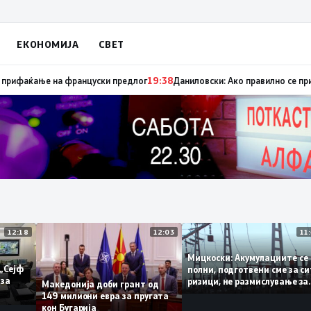
ЕКОНОМИЈА
СВЕТ
уница „мигранти за пари“, така на талогот на СДСМ му пука и најноват
12:18
12:03
Мицкоски: Акумулациит
и од „Сејф
полни, подготвени сме з
ногу за
ризици, не размислувањ
Македонија доби грант од
поскапување на струјат
149 милиони евра за пругата
кон Бугарија