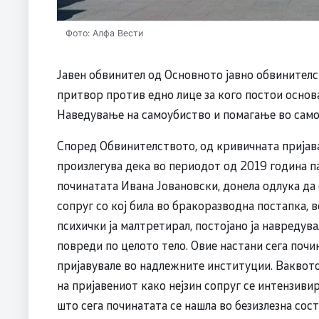
Фото: Алфа Вести
Јавен обвинител од Основното јавно обвинител
притвор против едно лице за кого постои основ
Наведување на самоубиство и помагање во само
Според Обвинителството, од кривичната пријава
произлегува дека во периодот од 2019 година па
починатата Ивана Јовановски, донела одлука да 
сопруг со кој била во бракоразводна постапка, 
психички ја малтретирал, постојано ја навредувал
повреди по целото тело. Овие настани сега почи
пријавувале во надлежните институции. Ваквот
на пријавениот како нејзин сопруг се интензиви
што сега починатата се нашла во безизлезна состо