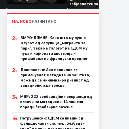
Коридор 8, Македонија
забрзано темпо
станува раскрсница на
Балканот
НАЈНОВО
НАЈЧИТАНО
2
ВМРО-ДПМНЕ: Како што му пукна
Ч
меурот од сапуница „мигранти за
пари“, така на талогот на СДСМ му
пука и најновата хистерија –
прифаќање на француски предлог
2
Даниловски: Ако правилно се
Ч
применуваат методите на заштита,
може да се минимизира ризикот од
западнонилска треска
3
МВР: 222 сообраќајни прекршоци од
Ч
возачи на мотоцикли, 14 лишени
поради безобѕирно возење
3
Петрушевски: СДСМ се плаши од
Ч
функционален систем, „Безбеден
град“ е доказ дека институциите