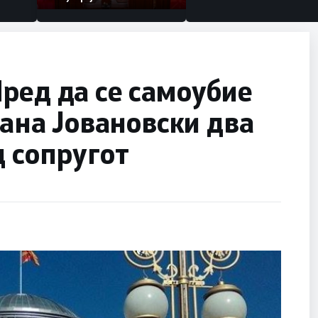
ред да се самоубие
вана Јовановски два
д сопругот