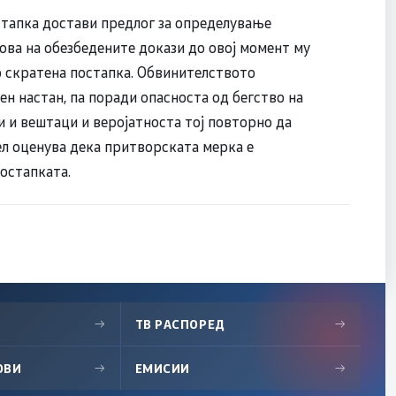
стапка достави предлог за определување
ова на обезбедените докази до овој момент му
во скратена постапка. Обвинителството
н настан, па поради опасноста од бегство на
и и вештаци и веројатноста тој повторно да
ел оценува дека притворската мерка е
остапката.
→
ТВ РАСПОРЕД
→
ОВИ
→
ЕМИСИИ
→