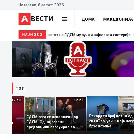
Четврток, 6 август 2026
ВЕСТИ
ДОМА
МАКЕДОНИЈА
НАЈНОВО
19:39
ВМРО-ДПМНЕ: Како што му пукна меурот од сап
ТОП
12:30
12:28
Рекорден број казн
СДСМ сега се исплашени од
сити“ во јули – најм
СДСМ: Од најголеми
атоците на
брзо возење
предавници еволуираа во
емантираат
најголеми патриоти