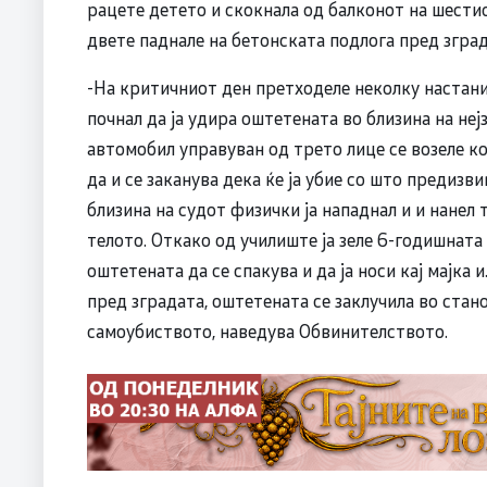
рацете детето и скокнала од балконот на шестио
двете паднале на бетонската подлога пред зград
-На критичниот ден претходеле неколку настани,
почнал да ја удира оштетената во близина на не
автомобил управуван од трето лице се возеле к
да и се заканува дека ќе ја убие со што предизви
близина на судот физички ја нападнал и и нанел
телото. Откако од училиште ја зеле 6-годишната
оштетената да се спакува и да ја носи кај мајка
пред зградата, оштетената се заклучила во стан
самоубиството, наведува Обвинителството.