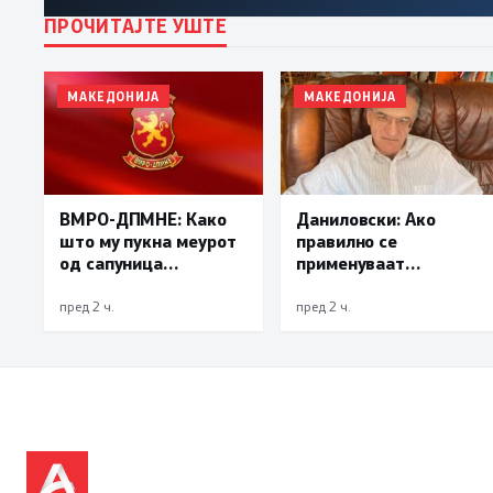
ПРОЧИТАЈТЕ УШТЕ
МАКЕДОНИЈА
МАКЕДОНИЈА
Даниловски: Ако
ВМРО-ДПМНЕ: Како
правилно се
што му пукна меурот
применуваат
од сапуница
методите на заштита,
„мигранти за пари“,
може да се
така на талогот на
пред 2 ч.
пред 2 ч.
минимизира ризикот
СДСМ му пука и
од западнонилска
најновата хистерија –
треска
прифаќање на
француски предлог