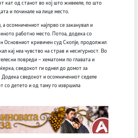
т кат од станот во кој што живееле, по што
ата и починале на лице место.
 а осомничениот најпрво се заканувал и
јзиното работно место. Потоа, додека со
он Основниот кривичен суд Скопје, продолжил
кал кај неа чувство на страв и несигурност. Во
 телесни повреди – хематоми по главата и
 ќерка, сведокот ги однел до домот за
 и. Додека сведокот и осомничениот седеле
от со детето и од таму го извршила