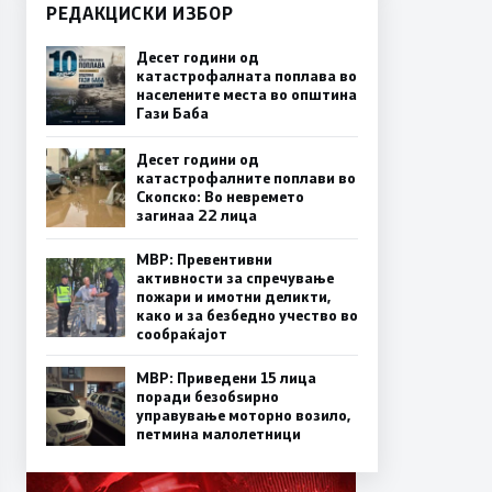
РЕДАКЦИСКИ ИЗБОР
Десет години од
катастрофалната поплава во
населените места во општина
Гази Баба
Десет години од
катастрофалните поплави во
Скопско: Во невремето
загинаа 22 лица
МВР: Превентивни
активности за спречување
пожари и имотни деликти,
како и за безбедно учество во
сообраќајот
МВР: Приведени 15 лица
поради безобѕирно
управување моторно возило,
петмина малолетници