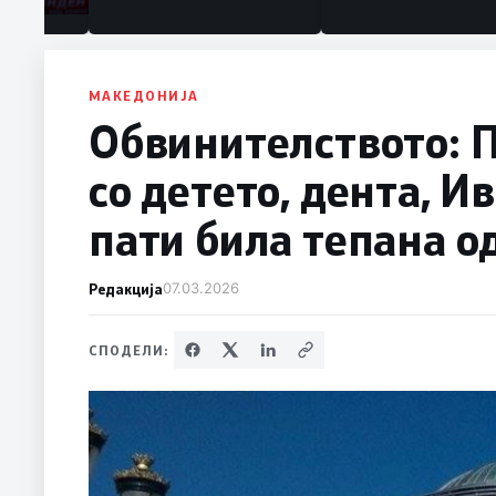
МАКЕДОНИЈА
Обвинителството: П
со детето, дента, И
пати била тепана о
Редакција
07.03.2026
СПОДЕЛИ: