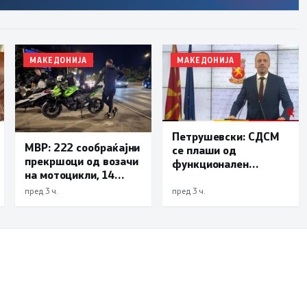
МАКЕДОНИЈА
МАКЕДОНИЈА
Петрушевски: СДСМ
МВР: 222 сообраќајни
се плаши од
прекршоци од возачи
функционален
на мотоцикли, 14
систем, „Безбеден
лишени поради
град“ е доказ дека
пред 3 ч.
пред 3 ч.
безобѕирно возење
институциите
функционираат