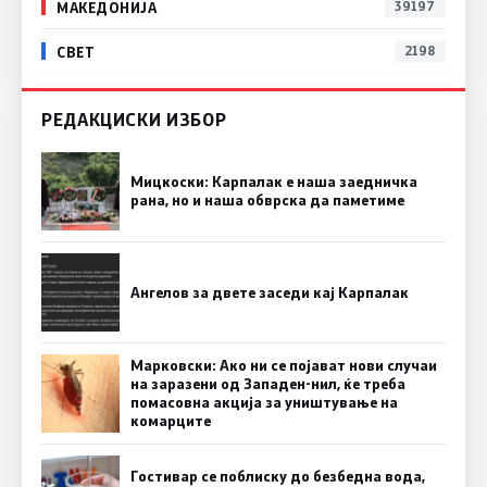
МАКЕДОНИЈА
39197
СВЕТ
2198
РЕДАКЦИСКИ ИЗБОР
Мицкоски: Карпалак е наша заедничка
рана, но и наша обврска да паметиме
Ангелов за двете заседи кај Карпалак
Марковски: Ако ни се појават нови случаи
на заразени од Западен-нил, ќе треба
помасовна акција за уништување на
комарците
Гостивар се поблиску до безбедна вода,