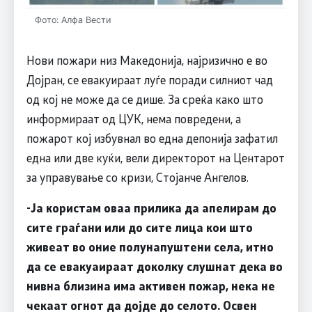
Фото: Алфа Вести
Нови пожари низ Македонија, најризично е во
Дојран, се евакуираат луѓе поради силниот чад
од кој не може да се дише. За среќа како што
информираат од ЦУК, нема повредени, а
пожарот кој избувнал во една депонија зафатил
една или две куќи, вели директорот на Центарот
за управување со кризи, Стојанче Ангелов.
-Ја користам оваа прилика да апелирам до
сите граѓани или до сите лица кои што
живеат во оние полунапуштени села, итно
да се евакуаираат доколку слушнат дека во
нивна близина има активен пожар, нека не
чекаат огнот да дојде до селото. Освен