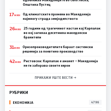
одбележаа Македонците во село Леска,
Општина Пустец
17
Од климатските промени во Македонија
МИН
најмногу страда земјоделството
26
25 години од трагичниот настан кај Карпалак
МИН
во кој загинаа десетмина македонски
бранители
31
Оризопроизводителите бараат системски
МИН
решенија за поевтино производство
42
Ристовски: Карпалак е аманет – Македонија
МИН
не ги заборава своите херои
ПРИКАЖИ УШТЕ ВЕСТИ →
РУБРИКИ
ЕКОНОМИЈА
4796