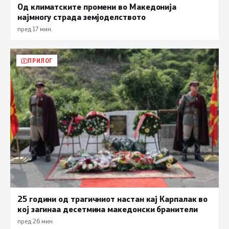
Од климатските промени во Македонија
најмногу страда земјоделството
пред 17 мин.
ПРИЛОГ
25 години од трагичниот настан кај Карпалак во
кој загинаа десетмина македонски бранители
пред 26 мин.