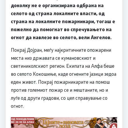
доколку не е организирана одбрана на
селото од страна локалните власти, од
страна на локалните пожарникари, тогаш е
пожелно да помогнат во спречувањето на
огнот да навлезе во селото, вели Ангелов.
Покрај Дојран, меѓу најкритичните опожарени
места низ државата се кумановскиот и
светиниколскиот регион. Екипата на Алфа беше
во селото Кокошиње, каде огнените јазици зедоа
еден живот. Покрај пожарникарите на помош
против големиот пожар се и мештаните, но и
луѓе од други градови, со цел справување со
огнот.