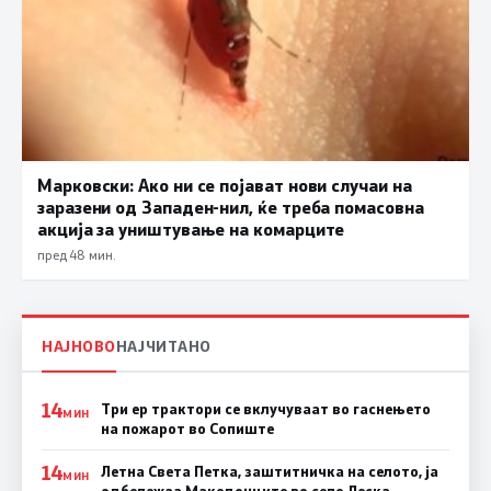
Марковски: Ако ни се појават нови случаи на
заразени од Западен-нил, ќе треба помасовна
акција за уништување на комарците
пред 48 мин.
НАЈНОВО
НАЈЧИТАНО
14
Три ер трактори се вклучуваат во гаснењето
МИН
на пожарот во Сопиште
14
Летна Света Петка, заштитничка на селото, ја
МИН