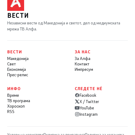
ВЕСТИ
Независни вести од Македонија и светот, дел од медиумската
мрежа ТВ Алфа.
ВЕСТИ
ЗА НАС
Македонија
За Алфа
Свет
Контакт
Економија
Импресум
Прес-релис
ИНФО
СЛЕДЕТЕ НÉ
Време
Facebook
ТВ програма
X / Twitter
Хороскоп
YouTube
RSS
Instagram
Услови на користење
Политика за приватност
Политика за колачиња