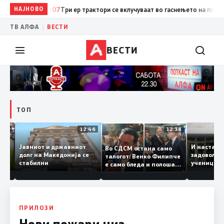
НАЈНОВО
13:07
Три ер трактори се вклучуваат во гаснењето на пожарот 
|
ТВ АЛФА
ВЕСТИ
ВЕСТИ
ТОП
12:47
12:46
12:38
Јавниот и државниот
И наст
Во СДСМ остана само
те ги
долг на Македонија се
задовол
талогот: Венко Филипче
стабилни
учениц
е само бледа и полоша
од држ
копија дури и од Зоран
Заев
ПРИЛОЗИ
Нови пожари низ