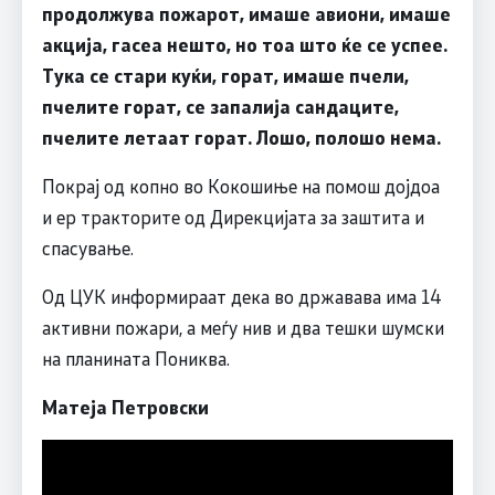
продолжува пожарот, имаше авиони, имаше
акција, гасеа нешто, но тоа што ќе се успее.
Тука се стари куќи, горат, имаше пчели,
пчелите горат, се запалија сандаците,
пчелите летаат горат. Лошо, полошо нема.
Покрај од копно во Кокошиње на помош дојдоа
и ер тракторите од Дирекцијата за заштита и
спасување.
Од ЦУК информираат дека во државава има 14
активни пожари, а меѓу нив и два тешки шумски
на планината Пониква.
Матеја Петровски