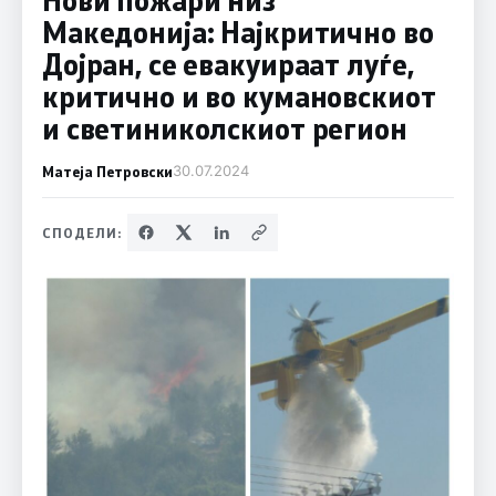
Македонија: Најкритично во
Дојран, се евакуираат луѓе,
критично и во кумановскиот
и светиниколскиот регион
Матеја Петровски
30.07.2024
СПОДЕЛИ: