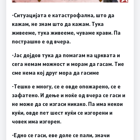
-Ситуацијата е катастрофална, што да
кажам, не знам што да кажам. Тука
живееме, тука живееме, чуваме крави. Па
пострашно е од вчера.
-Јас дојдов тука да помагам на црквата и
сега немам можност и морам да гасам. Тие
сме нема кој друг мора да гасиме
-Тешко е многу, се е овде опожарено, се е
зафатено. И дење и ноќе од вчера се гаси и
не може да се изгаси никако. Па има некои
куќи, овде пет шест куќи се изгорени и
човек има изгорен.
-Едно се гаси, еве доле се пали, значи