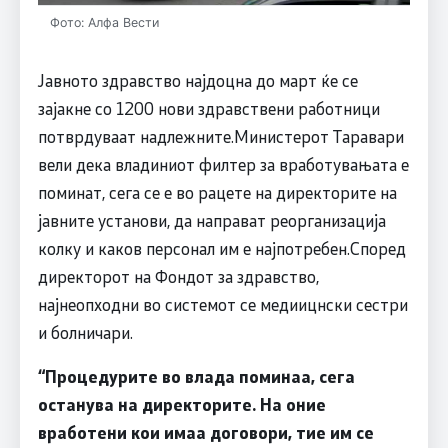
Фото: Алфа Вести
Јавното здравство најдоцна до март ќе се
зајакне со 1200 нови здравствени работници
потврдуваат надлежните.Министерот Таравари
вели дека владиниот филтер за вработувањата е
поминат, сега се е во рацете на директорите на
јавните установи, да направат реорганизација
колку и каков персонал им е најпотребен.Според
директорот на Фондот за здравство,
најнеопходни во системот се медиицнски сестри
и болничари.
“Процедурите во влада поминаа, сега
останува на директорите. На оние
вработени кои имаа договори, тие им се