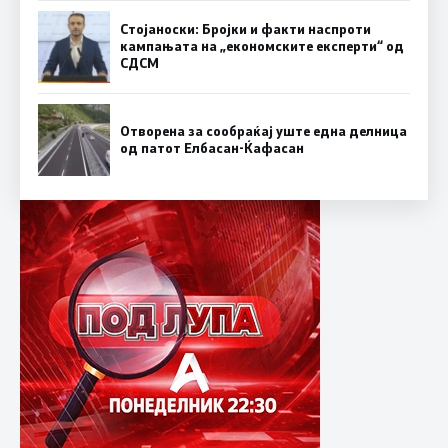
Стојаноски: Бројки и факти наспроти
кампањата на „економските експерти“ од
СДСM
Отворена за сообраќај уште една делница
од патот Елбасан-Ќафасан