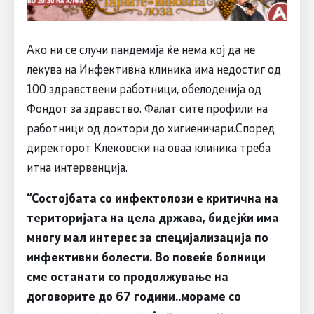
Ако ни се случи пандемија ќе нема кој да не
лекува на Инфективна клиника има недостиг од
100 здравствени работници, обелоденија од
Фондот за здравство. Фалат сите профили на
работници од доктори до хигиеничари.Според
директорот Клековски на оваа клиника треба
итна интервенција.
“
Состојбата со инфектолози е критична на
територијата на цела држава, бидејќи има
многу мал интерес за специјализација по
инфективни болести. Во повеќе болници
сме останати со продолжување на
договорите до 67 години..мораме со