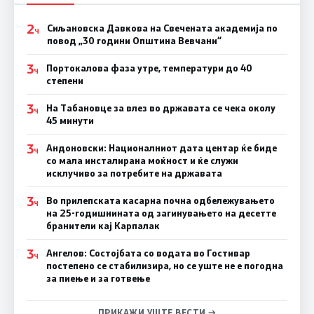
2
Сиљановска Давкова на Свечената академија по
Ч
повод „30 години Општина Вевчани“
3
Портокалова фаза утре, температури до 40
Ч
степени
3
На Табановце за влез во државата се чека околу
Ч
45 минути
3
Андоновски: Националниот дата центар ќе биде
Ч
со мала инсталирана моќност и ќе служи
исклучиво за потребите на државата
3
Во прилепската касарна почна одбележувањето
Ч
на 25-годишнината од загинувањето на десетте
бранители кај Карпалак
3
Ангелов: Состојбата со водата во Гостивар
Ч
постепено се стабилизира, но се уште не е погодна
за пиење и за готвење
ПРИКАЖИ УШТЕ ВЕСТИ →