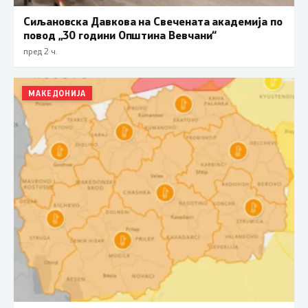
Сиљановска Давкова на Свечената академија по
повод „30 години Општина Вевчани“
пред 2 ч.
МАКЕДОНИЈА