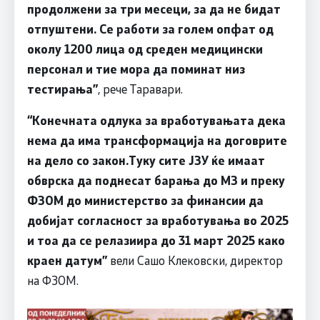
продолжени за три месеци, за да не бидат
отпуштени. Се работи за голем опфат од
околу 1200 лица од среден медицински
персонал и тие мора да поминат низ
тестирања”
, рече Таравари.
“
Конечната одлука за вработувањата
дека
нема да има трансформација на договрите
на дело со закон.Туку сите ЈЗУ ќе имаат
обврска да поднесат барања до МЗ и преку
ФЗОМ до министерство за финансии да
добијат согласност за вработувања во 2025
и тоа да се релазиира до 31 март 2025 како
краен датум
”
вели Сашо Клековски, директор
на ФЗОМ.