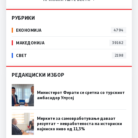
РУБРИКИ
ЕКОНОМИЈА
4794
МАКЕДОНИЈА
39162
СВЕТ
2198
РЕДАКЦИСКИ ИЗБОР
Министерот Ферати се сретна со турскиот
амбасадор Улусој
Мерките за самовработување даваат
резултат – невработеноста на историски
најниско ниво од 11,3%