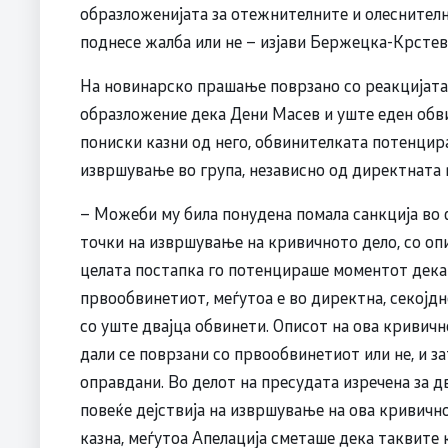
образложенијата за отежнителните и олеснителни
поднесе жалба или не – изјави Бержецка-Крстев
На новинарско прашање поврзано со реакцијата 
образложение дека Дени Масев и уште еден обв
пониски казни од него, обвинителката потенцир
извршување во група, независно од директната
– Можеби му била понудена помала санкција во 
точки на извршување на кривичното дело, со опис
целата постапка го потенцираше моментот дека
првообвинетиот, меѓутоа е во директна, секојд
со уште двајца обвинети. Описот на ова кривичн
дали се поврзани со првообвинетиот или не, и з
оправдани. Во делот на пресудата изречена за дв
повеќе дејствија на извршување на ова кривичн
казна, меѓутоа Апелација сметаше дека таквите 