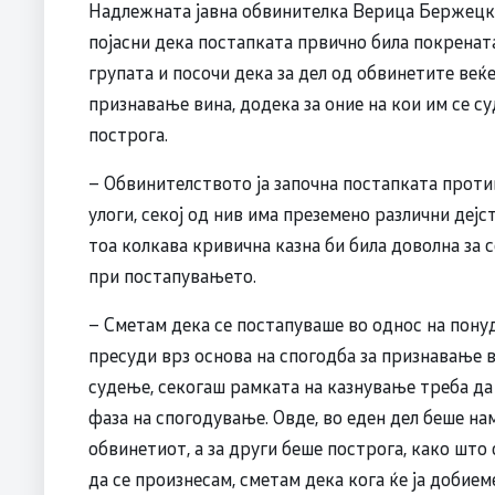
Надлежната јавна обвинителка Верица Бержецка
појасни дека постапката првично била покрената
групата и посочи дека за дел од обвинетите веќ
признавање вина, додека за оние на кои им се с
построга.
– Обвинителството ја започна постапката против
улоги, секој од нив има преземено различни дејс
тоа колкава кривична казна би била доволна за 
при постапувањето.
– Сметам дека се постапуваше во однос на понуд
пресуди врз основа на спогодба за признавање в
судење, секогаш рамката на казнување треба да
фаза на спогодување. Овде, во еден дел беше на
обвинетиот, а за други беше построга, како што 
да се произнесам, сметам дека кога ќе ја добием