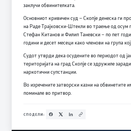
заклучи обвинителката.
Основниот кривичен суд – Скопје денеска ги про
на Раде Трајковски-Штекли во траење од осум г
Стефан Китанов и Филип Таневски – по пет годи
години и десет месеци како членови на група ко
Судот утврди дека осудените во периодот од ја
територијата на град Скопје се здружиле зара
наркотични супстанции.
Во изречените затворски казни на обвинетите им
поминале во притвор.
СПОДЕЛИ: