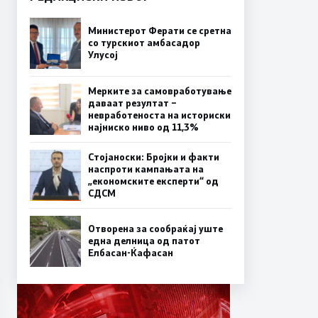
Министерот Ферати се сретна
со турскиот амбасадор
Улусој
Мерките за самовработување
даваат резултат –
невработеноста на историски
најниско ниво од 11,3%
Стојаноски: Бројки и факти
наспроти кампањата на
„економските експерти“ од
СДСM
Отворена за сообраќај уште
една делница од патот
Елбасан-Ќафасан