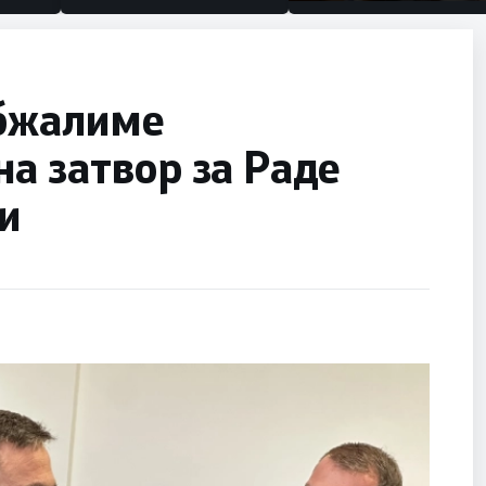
половина тунел во слеп
улица, сега имаме цел
обжалиме
а затвор за Раде
и