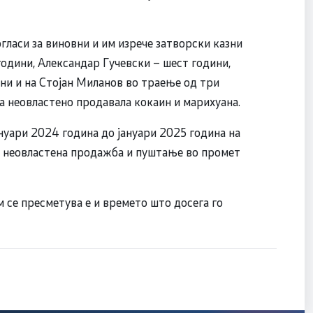
гласи за виновни и им изрече затворски казни
одини, Александар Гучевски – шест години,
ни и на Стојан Миланов во траење од три
ја неовластено продавала кокаин и марихуана.
нуари 2024 година до јануари 2025 година на
ди неовластена продажба и пуштање во промет
 се пресметува е и времето што досега го