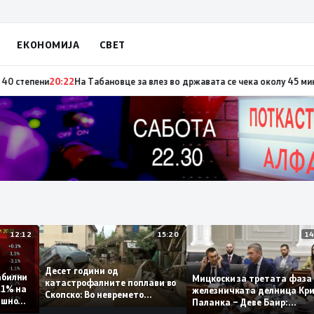
ЕКОНОМИЈА
СВЕТ
 повод „30 години Општина Вевчани“
20:23
Портокалова фаза утре, темп
12:12
15:20
Десет години од
т стабилни
Мицкоски за третата ф
катастрофалните поплави во
мо 0,1% на
железничката делница
Скопско: Во невремето
 годишно
Паланка – Деве Баир:
загинаа 22 лица
Проектот нема да завр