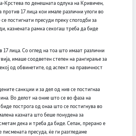
-Крстева по денешната одлука на Кривичен,
 против 17 лица кои имале различни улоги во
е се постигнати пресуди преку спогодби за
уди, казнената рамка секогаш треба да биде
 17 лица. Со оглед на тоа што имаат различни
твија, имаше соодветен степен на рангирање за
секој од обвинетите, од аспект на правичност
ените санкции и за дел од нив се постигнаа
ина. Во делот на оние што се во фаза на
 биде построга од онаа што се постигнува во
малена казната што беше понудена за
сметам дека и треба да биде. Сепак, прерано е
е писмената пресуда, ќе ги разгледаме