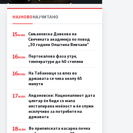
првачиња помалку
а
ина
НАЈНОВО
НАЈЧИТАНО
15
Сиљановска Давкова на
МИН
Свечената академија по повод
„30 години Општина Вевчани“
16
Портокалова фаза утре,
МИН
температури до 40 степени
16
На Табановце за влез во
МИН
државата се чека околу 45
минути
17
Андоновски: Националниот дата
МИН
центар ќе биде со мала
инсталирана моќност и ќе служи
исклучиво за потребите на
државата
18
Во прилепската касарна почна
МИН