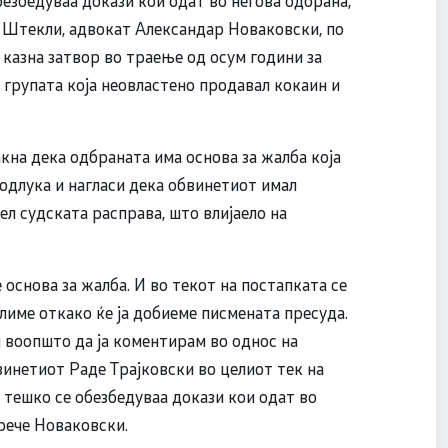
безбедуваа докази кои одат во негова одбрана,
– Штекли, адвокат Александар Новаковски, по
 казна затвор во траење од осум години за
групата која неовластено продавал кокаин и
кна дека одбраната има основа за жалба која
одлука и нагласи дека обвинетиот имал
л судската расправа, што влијаело на
 основа за жалба. И во текот на постапката се
алиме откако ќе ја добиеме писмената пресуда.
ал воопшто да ја коментирам во однос на
винетиот Раде Трајковски во целиот тек на
 тешко се обезбедуваа докази кои одат во
рече Новаковски.