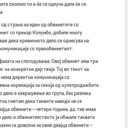
те околности и ќе се одлучи дали ќе се
а.
од страна на еден од обвинетите со
инет со прекар Колумбо, добиле многу
аше дека кривичното дело се однесува на
 комуникација со првообвинетиот.
фазата на спогодување. Овој обвинет има три
 на конкретни дејствија. Тој во текот на
 нема директна комуникација со
невна корелација за секоја од купопродажбите
о дело е извршување во група, без разлика
атоа сметам дека таквите наводи не се
ајца обвинети – четири години, да, тие имаа
о дело и обвинителството ја обжали таквата
казни се доволни за овие двајца обвинети –