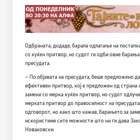
Одбраната, додаде, барала одлагање на постапк
со куќен притвор, но судот ги одби овие барањ
пресудата.
– По објавата на пресудата, беше предложено да
ефективен притвор, кој е предложен од страна 
замени со мерка куќен притвор, но судот одлучи
мерката притвор до правосилност на пресудата.
одговорот, но како што кажав, барањето за заме
искористиме сите можности што ни ги дава Зако
Новаковски.