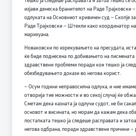
тешко ја следеше расправата и затоа тешко се о
изјави денеска бранителот на Раде Трајковски 
одлуката на Основниот кривичен суд – Скопје за
Раде Трајковски – Штекли како координатор на 
марихуана.
Новаковски по изрекувањето на пресудата, иста
ќе биде поднесена по добивањето на писмената 
здравствени проблеми поради кои тешко ја следе
обезбедувањето докази во негова корист.
– Осум години неправосилна одлука, и ние имаме
отворија тие можности и во секој случај ќе обж
Сметам дека казната ја одлучи судот, не би сак
основот и висината, но морам да кажам дека об
постапката тешко ја следеше расправата и затоа
негова одбрана, поради здравствени причини – 