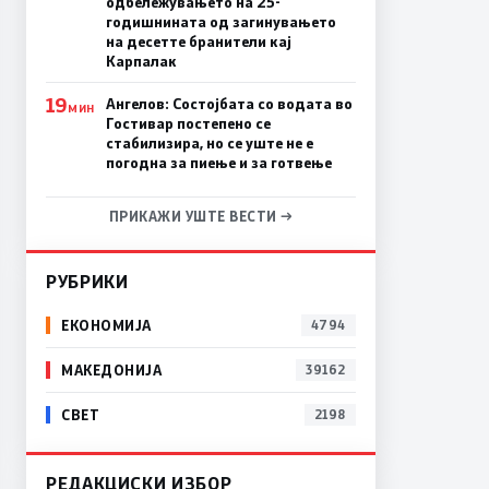
одбележувањето на 25-
годишнината од загинувањето
на десетте бранители кај
Карпалак
19
Ангелов: Состојбата со водата во
МИН
Гостивар постепено се
стабилизира, но се уште не е
погодна за пиење и за готвење
ПРИКАЖИ УШТЕ ВЕСТИ →
РУБРИКИ
ЕКОНОМИЈА
4794
МАКЕДОНИЈА
39162
СВЕТ
2198
РЕДАКЦИСКИ ИЗБОР