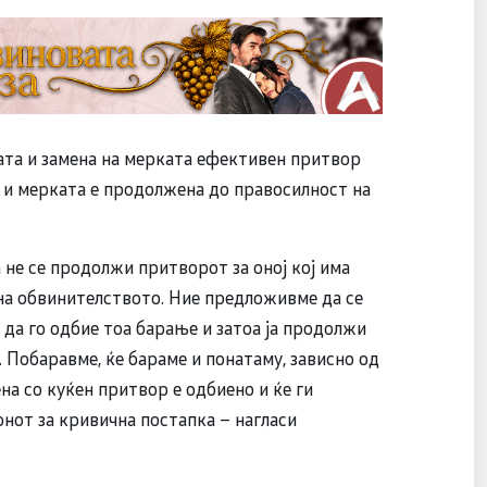
ата и замена на мерката ефективен притвор
а и мерката е продолжена до правосилност на
 не се продолжи притворот за оној кој има
на обвинителството. Ние предложивме да се
 да го одбие тоа барање и затоа ја продолжи
 Побаравме, ќе бараме и понатаму, зависно од
на со куќен притвор е одбиено и ќе ги
нот за кривична постапка – нагласи