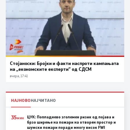
Стојаноски: Бројки и факти наспроти кампањата
на „економските експерти“ од СДСM
вчера, 17:41
НАЈНОВО
НАЈЧИТАНО
35
ЦУК: Попладнево зголемен ризик од појава и
МИН
брзо ширење на пожари на отворен простор и
шумски пожари поради многу висок FWI