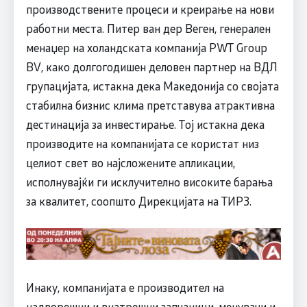
производствените процеси и креирање на нови
работни места. Питер ван дер Веген, генерален
менаџер на холандската компанија PWT Group
BV, како долгогодишен деловен партнер на ВДЛ
групацијата, истакна дека Македонија со својата
стабилна бизнис клима претставува атрактивна
дестинација за инвестирање. Тој истакна дека
производите на компанијата се користат низ
целиот свет во најсложените апликации,
исполнувајќи ги исклучително високите барања
за квалитет, соопшто Дирекцијата на ТИРЗ.
Инаку, компанијата е производител на
надворешни и внатрешни запчаници, менувачи и