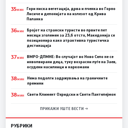
35
Гори ниска вегетација, дрва и пченка во Горно
МИН
Лисиче и депонијата на излезот од Крива
Паланка
36
Бројот на странски туристи во првите пет
МИН
месеци зголемен за 23,6 отсто, Македонија се
позиционира како атрактивна туристичка
дестинација
37
ВМРО-ДПМНЕ: Во случајот во Ново Село не се
МИН
инволвирани деца, туку возрасни луѓе на Заев,
осудени насилници и наркомани
38
Нема подолги задржувања на граничните
МИН
премини
38
Свети Климент Охридски и Свети Пантелејмон
МИН
ПРИКАЖИ УШТЕ ВЕСТИ →
РУБРИКИ