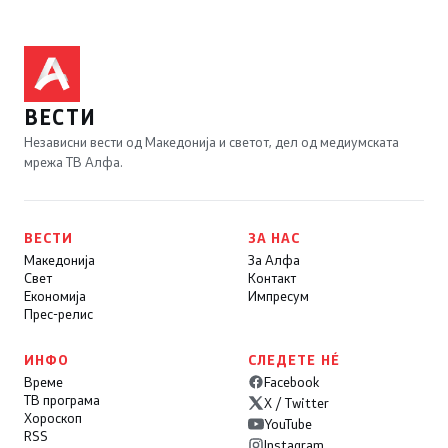
ВЕСТИ
Независни вести од Македонија и светот, дел од медиумската
мрежа ТВ Алфа.
ВЕСТИ
ЗА НАС
Македонија
За Алфа
Свет
Контакт
Економија
Импресум
Прес-релис
ИНФО
СЛЕДЕТЕ НÉ
Време
Facebook
ТВ програма
X / Twitter
Хороскоп
YouTube
RSS
Instagram