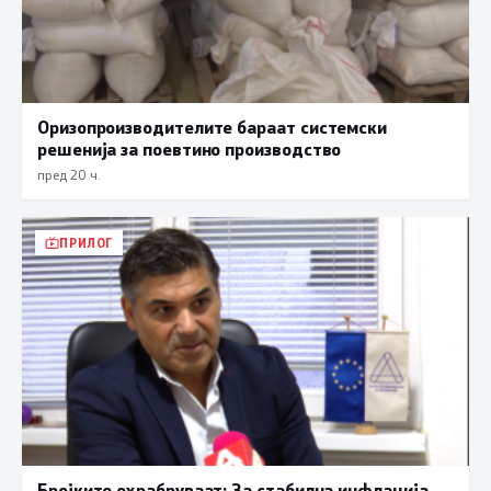
Оризопроизводителите бараат системски
решенија за поевтино производство
пред 20 ч.
ПРИЛОГ
Бројките охрабруваат: За стабилна инфлација