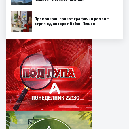
Промовиран првиот графички роман –
стрип од авторот Бобан Пешов