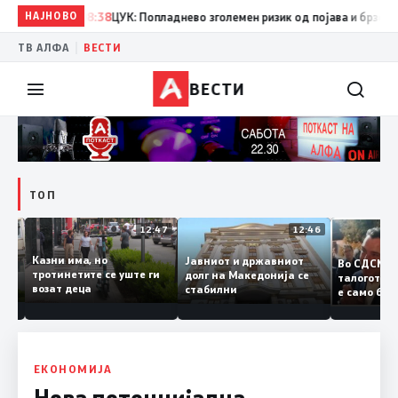
НАЈНОВО
08:38
ЦУК: Попладнево зголемен ризик од појава и брзо ширењ
|
ТВ АЛФА
ВЕСТИ
ВЕСТИ
ТОП
12:50
12:47
12:46
Казни има, но
Јавниот и државниот
Во СДС
дии и
тротинетите се уште ги
долг на Македонија се
талогот
возат деца
стабилни
е само 
ието
копија 
Заев
ЕКОНОМИЈА
Нова потенцијална