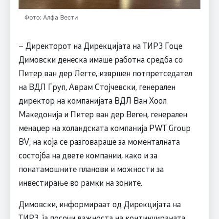
Фото: Алфа Вести
– Директорот на Дирекцијата на ТИРЗ Гоце
Димовски денеска имаше работна средба со
Питер ван дер Легте, извршен потпретседател
на ВДЛ Груп, Аврам Стојчевски, генерален
директор на компанијата ВДЛ Ван Хоол
Македонија и Питер ван дер Веген, генерален
менаџер на холандската компанија PWT Group
BV, на која се разговараше за моменталната
состојба на двете компании, како и за
понатамошните планови и можности за
инвестирање во рамки на зоните.
Димовски, информираат од Дирекцијата на
ТИРЗ, ја посочи важноста на континуираната