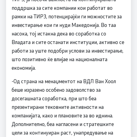
поддршка за сите компании кои работат во
рамки на ТИРЗ, потенцирајќи ги можностите за
инвестирање кои ги нуди Македонија. Во таа
насока, тој истакна дека во соработка со
Владата и сите останати институции, активно се
работи за уште подобри услови за инвестирање,
што позитивно ќе влијае на националната
економија.
-Од страна на менаџментот на ВДЛ Ван Хоол
беше изразено особено задоволство за
досегашната соработка, при што беа
презентирани тековните активности на
компанијата, како и плановите за во иднина.
Дополнително, беа нагласени и стратешките
цели за континуиран раст, унапредување на