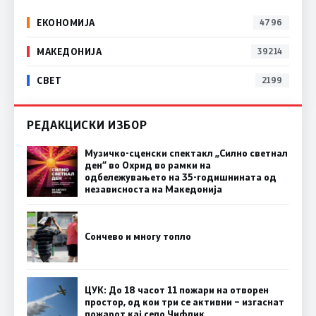
ЕКОНОМИЈА
4796
МАКЕДОНИЈА
39214
СВЕТ
2199
РЕДАКЦИСКИ ИЗБОР
Музичко-сценски спектакл „Силно светнал
ден“ во Охрид во рамки на
одбележувањето на 35-годишнината од
независноста на Македонија
Сончево и многу топло
ЦУК: До 18 часот 11 пожари на отворен
простор, од кои три се активни – изгаснат
пожарот кај село Чифлик