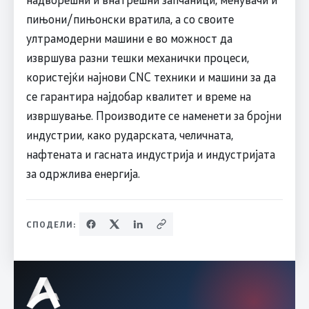
пињони/пињонски вратила, а со своите
ултрамодерни машини е во можност да
извршува разни тешки механички процеси,
користејќи најнови CNC техники и машини за да
се гарантира најдобар квалитет и време на
извршување. Производите се наменети за бројни
индустрии, како рударската, челичната,
нафтената и гасната индустрија и индустријата
за одржлива енергија.
СПОДЕЛИ: