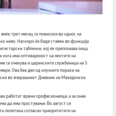
веќе трет месец се повисоки во однос на
ко ниво. Наскоро ќе биде ставен во функција
егистарски таблички, кој ќе препознава лица,
и кога има оптовареност на лентите на
еме се очекува и царинските службеници на 5
мери. Ова беа дел од клучните пораки на
вски во вчерашниот Дневник на Македонска
ва работат врвни професионалци, а за оние
ема да има простување. Во август се
та политика согласно приоритетите на