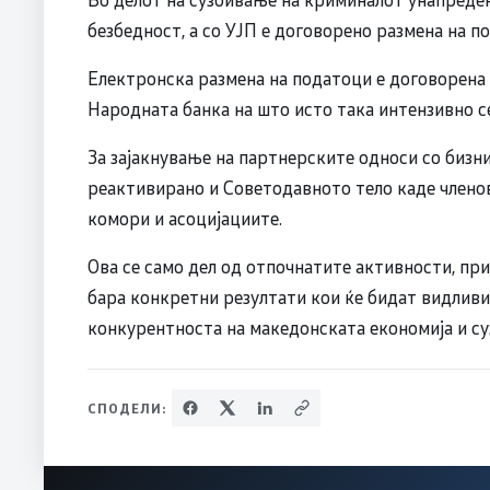
безбедност, а со УЈП е договорено размена на 
Електронска размена на податоци е договорена 
Народната банка на што исто така интензивно с
За зајакнување на партнерските односи со бизни
реактивирано и Советодавното тело каде члено
комори и асоцијациите.
Ова се само дел од отпочнатите активности, пр
бара конкретни резултати кои ќе бидат видливи
конкурентноста на македонската економија и су
СПОДЕЛИ: