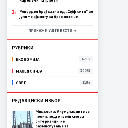
најголеми патриоти
1
Рекорден број казни од „Сејф сити“ во
Ч
јули – најмногу за брзо возење
ПРИКАЖИ УШТЕ ВЕСТИ →
РУБРИКИ
ЕКОНОМИЈА
4785
МАКЕДОНИЈА
39051
СВЕТ
2194
РЕДАКЦИСКИ ИЗБОР
Мицкоски: Акумулациите се
полни, подготвени сме за
сите ризици, не
размислување за