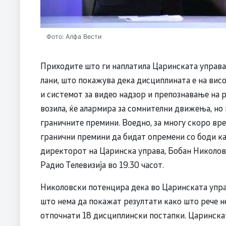
Фото: Алфа Вести
Приходите што ги наплатила Царинската управа 
лани, што покажува дека дисциплината е на висо
и системот за видео надзор и препознавање на р
возила, ќе алармира за сомнителни движења, но 
граничните премини. Воедно, за многу скоро вр
гранични премини да бидат опремени со боди ка
директорот на Царинска управа, Бобан Николо
Радио Телевизија во 19.30 часот.
Николовски потенцира дека во Царинската упра
што нема да покажат резултати како што рече н
отпочнати 18 дисциплински постапки. Царинска