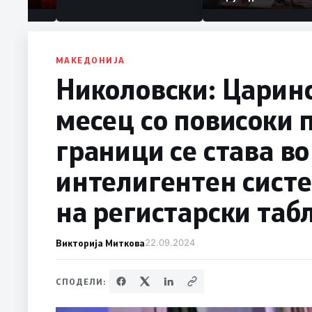
Коридор 8, Македо
станува раскрсниц
Балканот
МАКЕДОНИЈА
Николовски: Царинс
месец со повисоки 
граници се става в
интелигентен сист
на регистарски таб
Викторија Миткова
22.09.2024
СПОДЕЛИ: