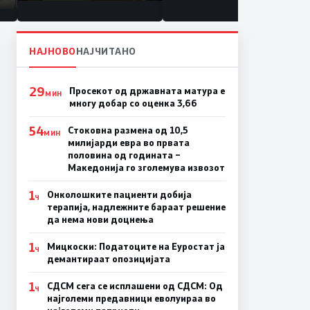
то
НАЈНОВО
НАЈЧИТАНО
29
Просекот од државната матура е
МИН
многу добар со оценка 3,66
54
Стоковна размена од 10,5
МИН
милијарди евра во првата
половина од годината –
Македонија го зголемува извозот
1
Онколошките пациенти добија
Ч
терапија, надлежните бараат решение
да нема нови доцнења
1
Мицкоски: Податоците на Еуростат ја
Ч
демантираат опозицијата
1
СДСМ сега се исплашени од СДСМ: Од
Ч
најголеми предавници еволуираа во