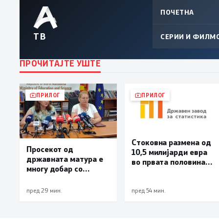
ПОЧЕТНА
ТВ
СЕРИИ И ФИЛМ
ПРОЧИТАЈТЕ УШТЕ
ПРИЛОГ
ПРИЛОГ
Стоковна размена од
Просекот од
10,5 милијарди евра
државната матура е
во првата половина
многу добар со
од годината –
оценка 3,66
Македонија го
зголемува извозот
пред 29 мин.
пред 54 мин.