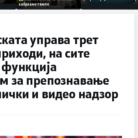
нија
по штетите од невреме
забрзано темпо
а на
ката управа трет
приходи, на сите
о функција
ем за препознавање
лички и видео надзор