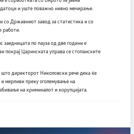
податоци и уште поважно нивно мечирање.
и со Државниот завод за статистика и со
е работи.
с заедницата по пауза од две години е
ви покрај Царинската управа се стопанските
и што директорот Николовски рече дека ќе
 и мерливи преку зголемување на
збивање на криминалот и корупцијата.