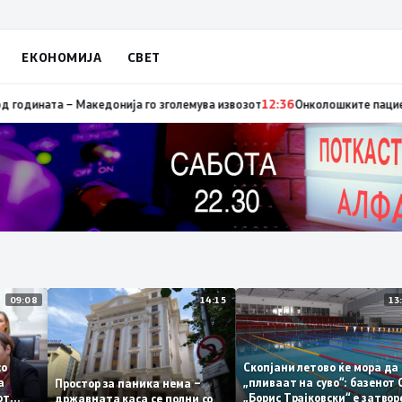
ЕКОНОМИЈА
СВЕТ
со оценка 3,66
12:47
Стоковна размена од 10,5 милијарди евра во прват
09:08
14:15
ме со
Скопјани летово ќе мор
етата
„пливаат на суво“: базе
Простор за паника нема –
ичкиот
„Борис Трајковски“ е за
државната каса се полни со