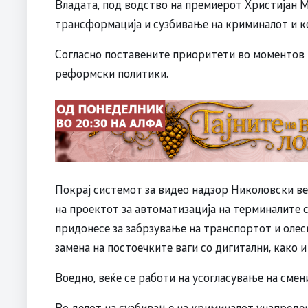
Владата, под водство на премиерот Христијан М
трансформација и сузбивање на криминалот и к
Согласно поставените приоритети во моментов 
реформски политики.
Покрај системот за видео надзор Николовски ве
на проектот за автоматизација на терминалите с
придонесе за забрзување на транспортот и олес
замена на постоечките ваги со дигитални, како 
Воедно, веќе се работи на усогласување на смен
Во делот на сузбивање на криминалот унапреден