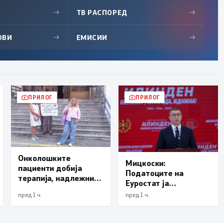
→
ТВ РАСПОРЕД
→
ОВИ
→
ЕМИСИИ
→
ПРИЛОГ
ПРИЛОГ
Онколошките
Мицкоски:
пациенти добија
Податоците на
терапија, надлежните
Еуростат ја
бараат решение да
демантираат
пред 1 ч.
пред 1 ч.
нема нови доцнења
опозицијата