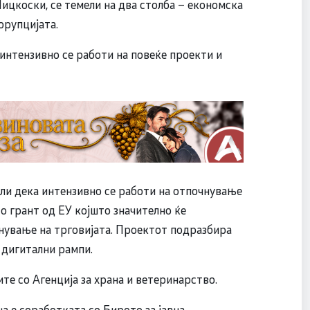
ицкоски, се темели на два столба – економска
орупцијата.
интензивно се работи на повеќе проекти и
ли дека интензивно се работи на отпочнување
о грант од ЕУ којшто значително ќе
нување на трговијата. Проектот подразбира
и дигитални рампи.
ите со Агенција за храна и ветеринарство.
а е соработката со Бирото за јавна