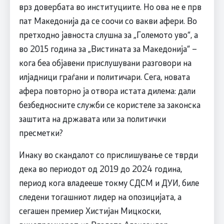
врз довербата во институциите. Но ова не е прв
пат Македонија да се соочи со вакви афери. Во
претходно јавноста слушна за „Големото уво“, а
во 2015 година за „Вистината за Македонија“ –
кога беа објавени прислушувани разговори на
илјадници граѓани и политичари. Сега, новата
афера повторно ја отвора истата дилема: дали
безбедносните служби се користеле за законска
заштита на државата или за политички
пресметки?
Инаку во скандалот со прислишување се тврди
дека во периодот од 2019 до 2024 година,
период кога владееше токму СДСМ и ДУИ, биле
следени тогашниот лидер на опозицијата, а
сегашен премиер Хистијан Мицкоски,