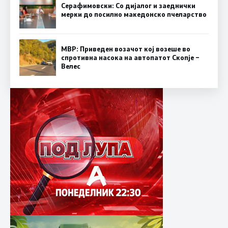
Серафимовски: Со дијалог и заеднички
мерки до посилно македонско пчеларство
МВР: Приведен возачот кој возеше во
спротивна насока на автопатот Скопје –
Велес