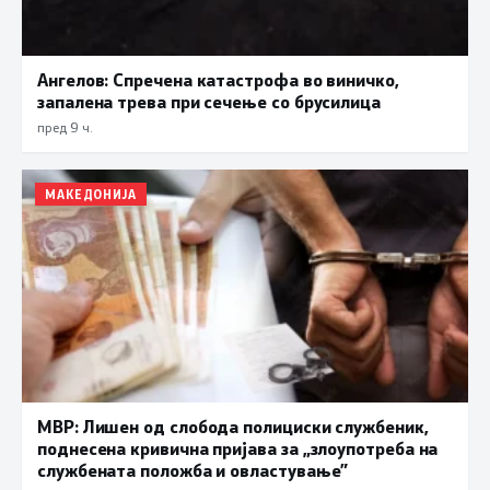
Ангелов: Спречена катастрофа во виничко,
запалена трева при сечење со брусилица
пред 9 ч.
МАКЕДОНИЈА
МВР: Лишен од слобода полициски службеник,
поднесена кривична пријава за „злоупотреба на
службената положба и овластување”