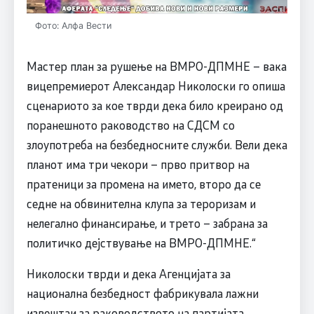
Фото: Алфа Вести
Мастер план за рушење на ВМРО-ДПМНЕ – вака
вицепремиерот Александар Николоски го опиша
сценариото за кое тврди дека било креирано од
поранешното раководство на СДСМ со
злоупотреба на безбедносните служби. Вели дека
планот има три чекори – прво притвор на
пратеници за промена на името, второ да се
седне на обвинителна клупа за тероризам и
нелегално финансирање, и трето – забрана за
политичко дејствување на ВМРО-ДПМНЕ.“
Николоски тврди и дека Агенцијата за
национална безбедност фабрикувала лажни
извештаи за раководството на партијата,