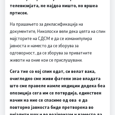
телевизијата, не најдоа ништо, но вршеа
пртисок.
На прашањето за декласификација на
документите, Николоски вели дека целта на спин
мајсторите на СДСМ е да се изманипулира
јавноста и наместо да се зборува за
одговорност, да се зборува за приватните
животи на оние кои се прислушувани.
Сега тие со кој спин одат, си велат вака,
очигледно сме живи фатени знае владата
што сме правеле иамле индиции додека беа
опозиција сега им се потврдија, единствен
начин на ние се спасиме од ова е да
повторно јавноста биде претворена во
ријалити шоу и во воајеризам и наместо да