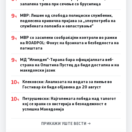
запалена трева при сечење со брусилица
9
МВР: Лишен од слобода полициски службеник,
Ч
поднесена кривична пријава за „злоупотреба на
службената положба и овластување”
9
МВР со засилени сообраќајни контроли во рамки
Ч
на ROADPOL: Фокус на брзината и безбедноста на
патиштата
9
МД “Илинден“-Тирана бара официјалната веб-
Ч
страна на Општина Пустец да биде достапна и на
македонски јазик
10
Клековски: Анализата на водата за пиење во
Ч
Гостивар ќе биде објавена до 20 август
10
Петрушевски: Најголемата победа над талогот
Ч
кој се храни со хистерија и безнадежност е
успешна Македонија
ПРИКАЖИ УШТЕ ВЕСТИ →