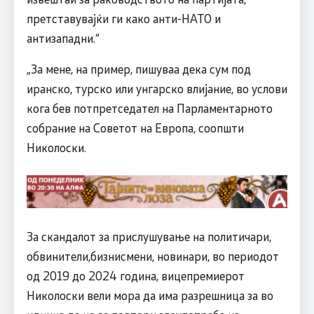
претставувајќи ги како анти-НАТО и
антизападни.“
„За мене, на пример, пишуваа дека сум под
иранско, турско или унгарско влијание, во услови
кога бев потпретседател на Парламентарното
собрание на Советот на Европа, соопшти
Николоски.
За скандалот за прислушување на политичари,
обвинители,бизнисмени, новинари, во периодот
од 2019 до 2024 година, вицепремиерот
Николоски вели мора да има разрешница за во