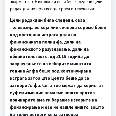
алармантно. Николоски вели биле следени цели
редакции, но притисоци трпеа и телевизии.
Цели редакции биле следени, оваа
телевизија во која ние вечерва седиме беше
под постојана истрага дали на
финанскиката полиција, дали на
финансиското разузнавање, дали на
обвинителството, од 2019 година до
завршувањето на изборите минатата
година Алфа беше под континуирана
истрага затоа што целта беше да се
затвори Алфа. Сега тие можат да користат
еуфемизми ние немавме ништо против
новинарите ама ги баравме изворите на
финансирање и еве не нашле ништо, зошто
на толку истраги ќе ја затвореа