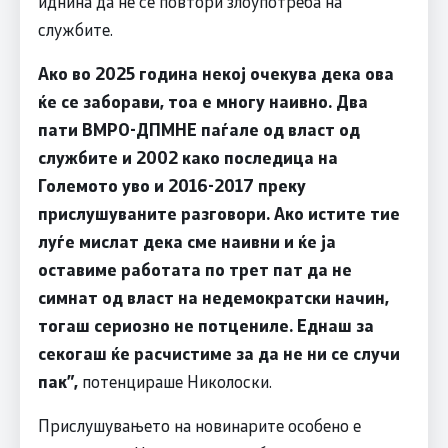
иднина да не се повтори злоупотреба на
службите.
Ако во 2025 година некој очекува дека ова
ќе се заборави, тоа е многу наивно. Два
пати ВМРО-ДПМНЕ паѓале од власт од
службите и 2002 како последица на
Големото уво и 2016-2017 преку
прислушуваните разговори. Ако истите тие
луѓе мислат дека сме наивни и ќе ја
оставиме работата по трет пат да не
симнат од власт на недемократски начин,
тогаш сериозно не потцениле. Еднаш за
секогаш ќе расчистиме за да не ни се случи
пак”,
потенцираше Николоски.
Прислушувањето на новинарите особено е