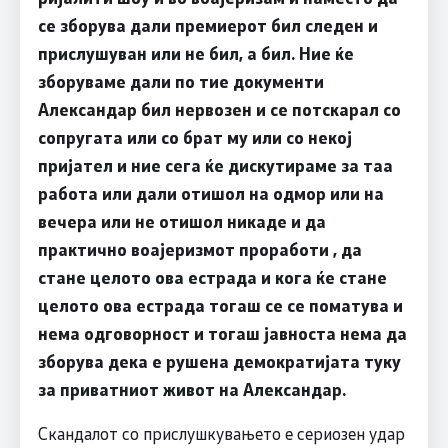
се зборува дали премиерот бил следен и
прислушуван или не бил, а бил. Ние ќе
зборуваме дали по тие документи
Александар бил нервозен и се потскарал со
сопругата или со брат му или со некој
пријател и ние сега ќе дискутираме за таа
работа или дали отишол на одмор или на
вечера или не отишол никаде и да
практично воајеризмот проработи , да
стане целото ова естрада и кога ќе стане
целото ова естрада тогаш се се поматува и
нема одговорност и тогаш јавноста нема да
зборува дека е рушена демократијата туку
за приватниот живот на Александар.
Скандалот со прислушкувањето е сериозен удар