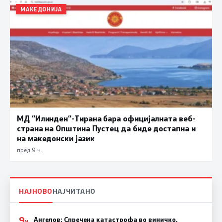
МАКЕДОНИЈА
МД “Илинден“-Тирана бара официјалната веб-
страна на Општина Пустец да биде достапна и
на македонски јазик
пред 9 ч.
НАЈНОВО
НАЈЧИТАНО
9
Ангелов: Спречена катастрофа во виничко,
Ч