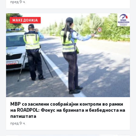
пред 9 ч.
МАКЕДОНИЈА
МВР со засилени сообраќајни контроли во рамки
на ROADPOL: Фокус на брзината и безбедноста на
патиштата
пред 9 ч.