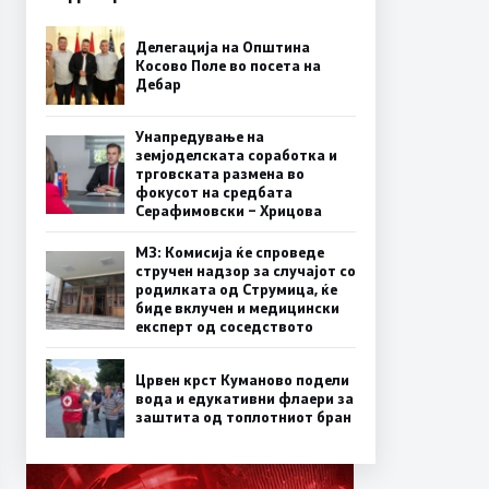
Делегација на Општина
Косово Поле во посета на
Дебар
Унапредување на
земјоделската соработка и
трговската размена во
фокусот на средбата
Серафимовски – Хрицова
МЗ: Комисија ќе спроведе
стручен надзор за случајот со
родилката од Струмица, ќе
биде вклучен и медицински
експерт од соседството
Црвен крст Куманово подели
вода и едукативни флаери за
заштита од топлотниот бран