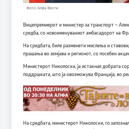
Фото: Алфа Вести
Вицепремиерот и министер за транспорт – Алек
средба, со новоименуваниот амбасадорот на Фр
На средбата, биле разменети мислења и ставови
прашања во земјава и регионот, со посебен акцен
Министерот Николоски, ја истакнал добрата сора
поддршката, што ја овозможува Франција, во реа
На средбата, министерот Николоски, го запозна