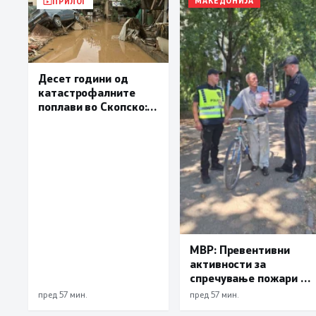
МАКЕДОНИЈА
ПРИЛОГ
Десет години од
катастрофалните
поплави во Скопско:
Во невремето загинаа
22 лица
МВР: Превентивни
активности за
спречување пожари и
имотни деликти, како
пред 57 мин.
пред 57 мин.
и за безбедно учество