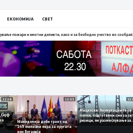
ЕКОНОМИЈА
СВЕТ
 Скопско: Во невремето загинаа 22 лица
15:19
МВР: Превентивни активно
12:18
12:03
Мицкоски: Акумулациите
 од „Сејф
полни, подготвени сме з
огу за
ризици, не размислување
Македонија доби грант од
поскапување на струјат
149 милиони евра за пругата
кон Бугарија