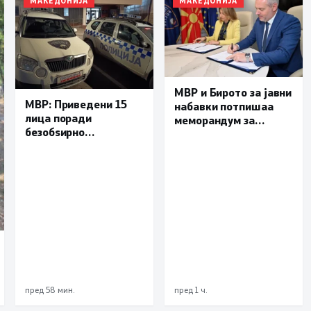
МАКЕДОНИЈА
МАКЕДОНИЈА
МВР и Бирото за јавни
МВР: Приведени 15
набавки потпишаа
лица поради
меморандум за
безобѕирно
поефикасна размена
управување моторно
на податоци и
возило, петмина
заедничка борба
малолетници
против корупцијата
пред 58 мин.
пред 1 ч.