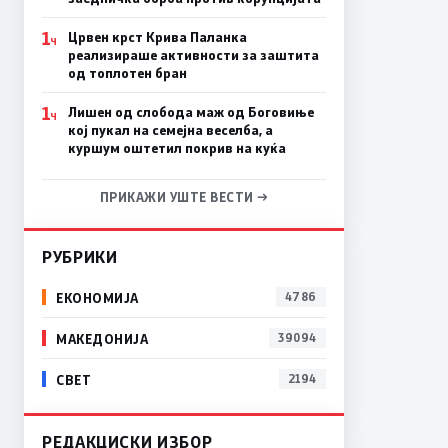
1
Црвен крст Крива Паланка
Ч
реализираше активности за заштита
од топлотен бран
1
Лишен од слобода маж од Боговиње
Ч
кој пукал на семејна веселба, а
куршум оштетил покрив на куќа
ПРИКАЖИ УШТЕ ВЕСТИ →
РУБРИКИ
ЕКОНОМИЈА
4786
МАКЕДОНИЈА
39094
СВЕТ
2194
РЕДАКЦИСКИ ИЗБОР