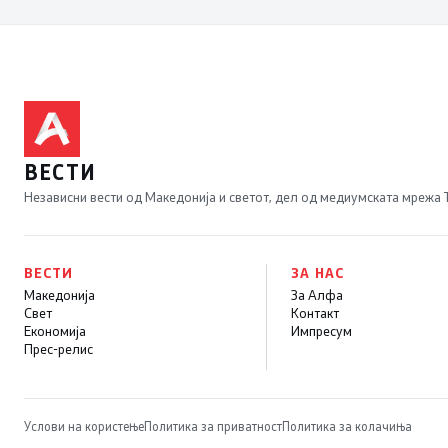
во сообраќајот
ВЕСТИ
Независни вести од Македонија и светот, дел од медиумската мрежа
ВЕСТИ
ЗА НАС
Македонија
За Алфа
Свет
Контакт
Економија
Импресум
Прес-релис
Услови на користење
Политика за приватност
Политика за колачиња