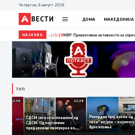
Четврток, 6 август 2026
ВЕСТИ
ДОМА
МАКЕДОНИЈА
НАЈНОВО
15:20
Десет години од катастрофалните поплави во
ТОП
12:30
12:28
Рекорден број казни
СДСМ сега се исплашени од
сити“ во јули – најмн
СДСМ: Од најголеми
тоците на
брзо возење
предавници еволуираа во
мантираат
најголеми патриоти