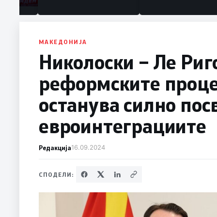
МАКЕДОНИЈА
Николоски – Ле Риг
реформските проце
останува силно пос
евроинтеграциите
Редакција
16.09.2024
СПОДЕЛИ: