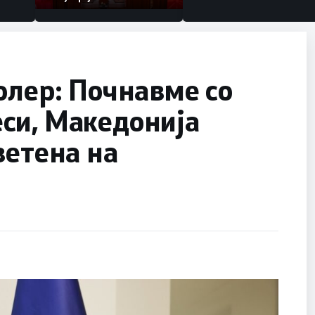
олер: Почнавме со
си, Македонија
ветена на