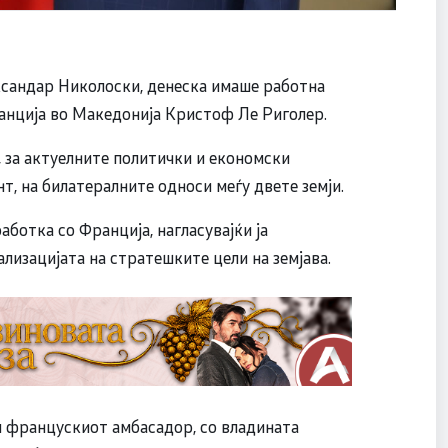
сандар Николоски, денеска имаше работна
анција во Македонија Кристоф Ле Риголер.
, за актуелните политички и економски
т, на билатералните односи меѓу двете земји.
ботка со Франција, нагласувајќи ја
лизацијата на стратешките цели на земјава.
л францускиот амбасадор, со владината