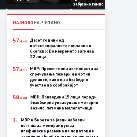
Коридор 8, Македонија
забрзано темпо
станува раскрсница на
Балканот
НАЈНОВО
НАЈЧИТАНО
57
Десет години од
МИН
катастрофалните поплави во
Скопско: Во невремето загинаа
22 лица
57
МВР: Превентивни активности за
МИН
спречување пожари и имотни
деликти, како и за безбедно
учество во сообраќајот
58
МВР: Приведени 15 лица поради
МИН
безобѕирно управување моторно
возило, петмина малолетници
1
МВР и Бирото за јавни набавки
Ч
потпишаа меморандум за
поефикасна размена на податоци и
заедничка борба против корупцијата