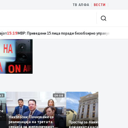
|
|
ТВ АЛФА
ВЕСТИ
сти за спречување пожари и имотни деликти, како и за безбедно учеств
11:43
09:08
14:1
 се
а сите
 за
Николоски: Почнуваме со
а
реализација на третата
Простор за паника нема –
секција од железничкиот
државната каса се полни со