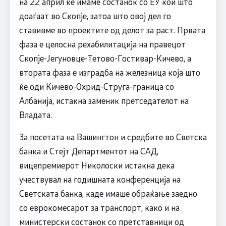
на 22 април ќе имаме состанок со ЕУ кои што
доаѓаат во Скопје, затоа што овој дел го
ставивме во проектите од делот за раст. Првата
фаза е целосна рехабилитација на правецот
Скопје-Јегуновце-Тетово-Гостивар-Кичево, а
втората фаза е изградба на железница која што
ќе оди Кичево-Охрид-Струга-граница со
Албанија, истакна заменик претседателот на
Владата.
За посетата на Вашингтон и средбите во Светска
банка и Стејт Департментот на САД,
вицепремиерот Николоски истакна дека
учествувал на годишната конференција на
Светската банка, каде имаше обраќање заедно
со еврокомесарот за транспорт, како и на
министерски состанок со претставници од