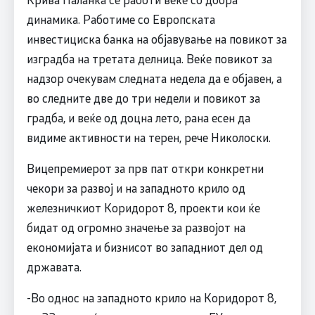
динамика. Работиме со Европската
инвестициска банка на објавување на повикот за
изградба на третата делница. Веќе повикот за
надзор очекувам следната недела да е објавен, а
во следните две до три недели и повикот за
градба, и веќе од доцна лето, рана есен да
видиме активности на терен, рече Николоски.
Вицепремиерот за прв пат откри конкретни
чекори за развој и на западното крило од
железничкиот Коридорот 8, проекти кои ќе
бидат од огромно значење за развојот на
економијата и бизнисот во западниот дел од
државата.
-Во однос на западното крило на Коридорот 8,