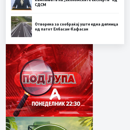
СДСM
Отворена за сообраќај уште една делница
од патот Елбасан-Ќафасан