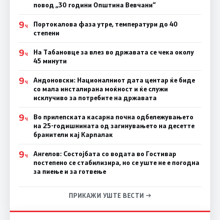
повод „30 години Општина Вевчани“
9
Портокалова фаза утре, температури до 40
Ч
степени
9
На Табановце за влез во државата се чека околу
Ч
45 минути
9
Андоновски: Националниот дата центар ќе биде
Ч
со мала инсталирана моќност и ќе служи
исклучиво за потребите на државата
9
Во прилепската касарна почна одбележувањето
Ч
на 25-годишнината од загинувањето на десетте
бранители кај Карпалак
9
Ангелов: Состојбата со водата во Гостивар
Ч
постепено се стабилизира, но се уште не е погодна
за пиење и за готвење
ПРИКАЖИ УШТЕ ВЕСТИ →