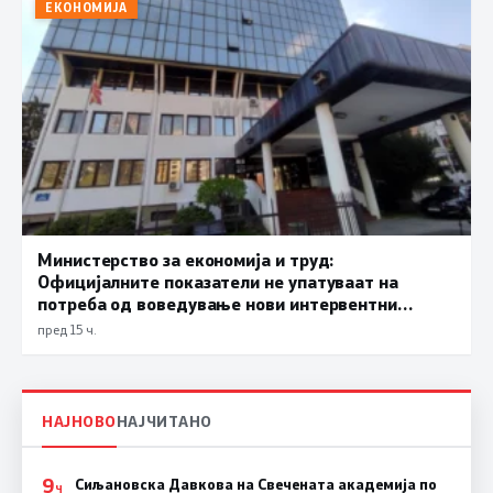
ЕКОНОМИЈА
Министерство за економија и труд:
Официјалните показатели не упатуваат на
потреба од воведување нови интервентни
мерки, ценовните движења се стабилни
пред 15 ч.
НАЈНОВО
НАЈЧИТАНО
9
Сиљановска Давкова на Свечената академија по
Ч