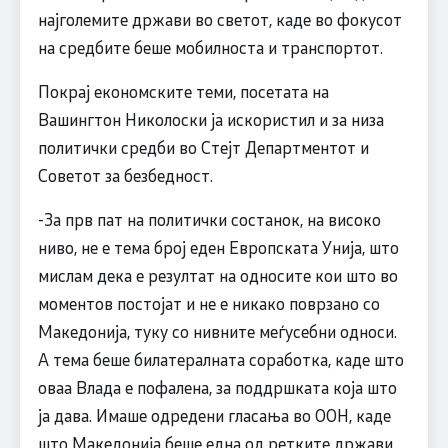
најголемите држави во светот, каде во фокусот
на средбите беше мобилноста и транспортот.
Покрај економските теми, посетата на
Вашингтон Николоски ја искористил и за низа
политички средби во Стејт Департментот и
Советот за безбедност.
-За прв пат на политички состанок, на високо
ниво, не е тема број еден Европската Унија, што
мислам дека е резултат на односите кои што во
моментов постојат и не е никако поврзано со
Македонија, туку со нивните меѓусебни односи.
А тема беше билатералната соработка, каде што
оваа Влада е пофалена, за поддршката која што
ја дава. Имаше одредени гласања во ООН, каде
што Македонија беше една од ретките држави