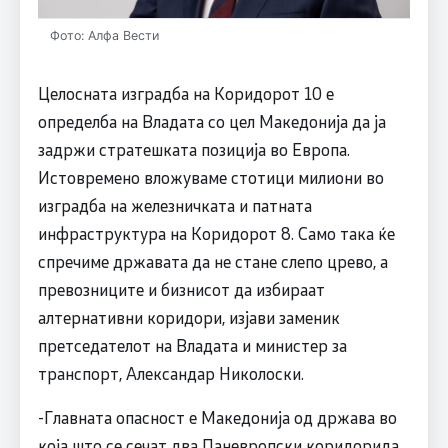
Фото: Алфа Вести
Целосната изградба на Коридорот 10 е
определба на Владата со цел Македонија да ја
задржи стратешката позиција во Европа.
Истовремено вложуваме стотици милиони во
изградба на железничката и патната
инфраструктура на Коридорот 8. Само така ќе
спречиме државата да не стане слепо црево, а
превозниците и бизнисот да избираат
алтернативни коридори, изјави заменик
претседателот на Владата и министер за
транспорт, Александар Николоски.
-Главната опасност е Македонија од држава во
која што се сечат два Паневропски коридорида,