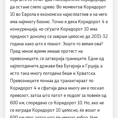
да остане слепо црево. Во моментов Коридорот
10 во Европа е економски најисплатлив и на него
има најмногу бизнис. Точно е дека Коридорот 4 е
конкуренција, но се’уште Коридорот 10 има
предност доколку се заврши целосно до 2031-32
година како што е планот. Зошто го велам ова?
Пред некое време имаше протест на
превозниците, се затворија границите. Едни од
најпогодените држави беа Бугарија и Грција, а
исто така многу погодена беше и Хрватска.
Превозниците почнаа да транзитираат по
Коридорот 4 и сфатија дека многу им е поскап
превозот, затоа што патот е подолг за повеќе од
600 км, споредено со Коридорот 10. Но, ако не
се изгради Коридорот 10 целосно, ќе возат и
600 км плус затоа што ќе немаат избор. Ние