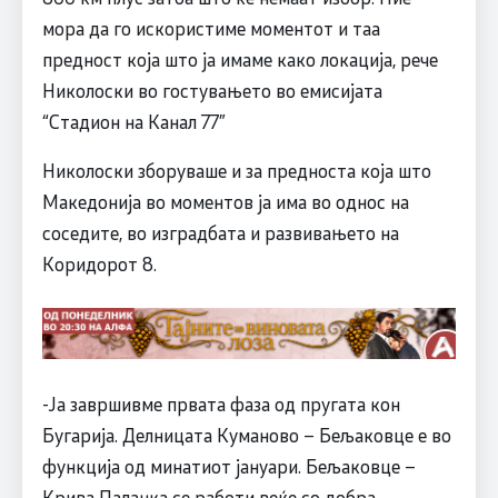
мора да го искористиме моментот и таа
предност која што ја имаме како локација, рече
Николоски во гостувањето во емисијата
“Стадион на Канал 77”
Николоски зборуваше и за предноста која што
Македонија во моментов ја има во однос на
соседите, во изградбата и развивањето на
Коридорот 8.
-Ја завршивме првата фаза од пругата кон
Бугарија. Делницата Куманово – Бељаковце е во
функција од минатиот јануари. Бељаковце –
Крива Паланка се работи веќе со добра