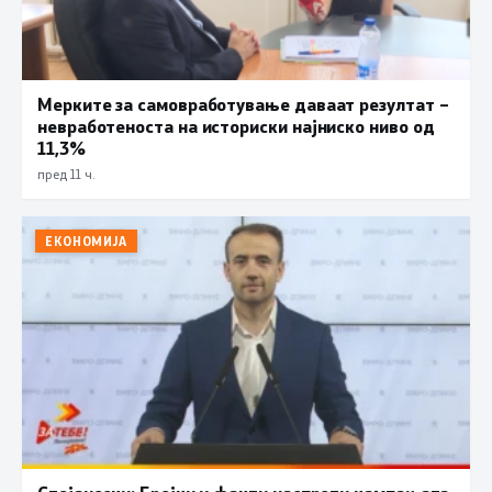
Мерките за самовработување даваат резултат –
невработеноста на историски најниско ниво од
11,3%
пред 11 ч.
ЕКОНОМИЈА