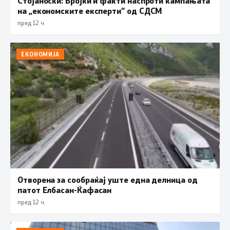
Стојаноски: Бројки и факти наспроти кампањата
на „економските експерти“ од СДСM
пред 12 ч.
ЕКОНОМИЈА
Отворена за сообраќај уште една делница од
патот Елбасан-Ќафасан
пред 12 ч.