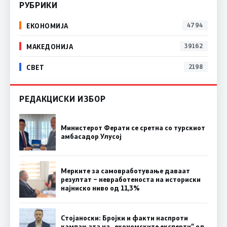
РУБРИКИ
ЕКОНОМИЈА
4794
МАКЕДОНИЈА
39162
СВЕТ
2198
РЕДАКЦИСКИ ИЗБОР
Министерот Ферати се сретна со турскиот
амбасадор Улусој
Мерките за самовработување даваат
резултат – невработеноста на историски
најниско ниво од 11,3%
Стојаноски: Бројки и факти наспроти
кампањата на „економските експерти“ од