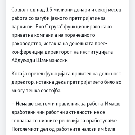
Со долг од над 1,5 милиони денари и секој месец
работа со загуби јавното претпријатие за
паркинзи „Еко Струга“ функционирало како
приватна компанија на поранешното
раководство, истакна на денешната прес-
конференција директорот на институцијата
Абдуљади Шазиманоски.
Кога ја презел функцијата вршител на должност
директор, истакна дека претпријатието било во
многу тешка состојба.
– Немаше систем и правилник за работа. Имаше
вработени чии работни активности не се
совпаѓаа со нивните решенија за вработување.
Поголемиот дел од работните налози им биле