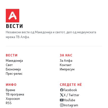
ВЕСТИ
Независни вести од Македонија и светот, дел од медиумската
мрежа ТВ Алфа.
ВЕСТИ
ЗА НАС
Македонија
За Алфа
Свет
Контакт
Економија
Импресум
Прес-релис
ИНФО
СЛЕДЕТЕ НÉ
Време
Facebook
ТВ програма
X / Twitter
Хороскоп
YouTube
RSS
Instagram