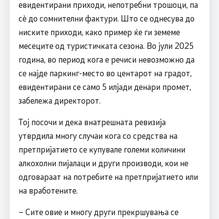
евидентирани приходи, непотребни трошоци, па
сè до сомнителни фактури. Што се однесува до
ниските приходи, како пример ќе ги земеме
месеците од туристичката сезона. Во јули 2025
година, во период кога е речиси невозможно да
се најде паркинг-место во центарот на градот,
евидентирани се само 5 илјади денари промет,
забележа директорот.
Тој посочи и дека внатрешната ревизија
утврдила многу случаи кога со средства на
претпријатието се купувале големи количини
алкохолни пијалаци и други производи, кои не
одговараат на потребите на претпријатието или
на вработените.
– Сите овие и многу други прекршувања се