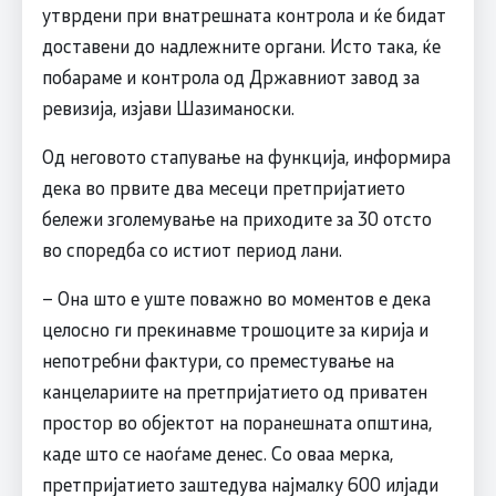
утврдени при внатрешната контрола и ќе бидат
доставени до надлежните органи. Исто така, ќе
побараме и контрола од Државниот завод за
ревизија, изјави Шазиманоски.
Од неговото стапување на функција, информира
дека во првите два месеци претпријатието
бележи зголемување на приходите за 30 отсто
во споредба со истиот период лани.
– Она што е уште поважно во моментов е дека
целосно ги прекинавме трошоците за кирија и
непотребни фактури, со преместување на
канцелариите на претпријатието од приватен
простор во објектот на поранешната општина,
каде што се наоѓаме денес. Со оваа мерка,
претпријатието заштедува најмалку 600 илјади