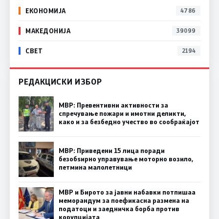
ЕКОНОМИЈА
4786
МАКЕДОНИЈА
39099
СВЕТ
2194
РЕДАКЦИСКИ ИЗБОР
МВР: Превентивни активности за
спречување пожари и имотни деликти,
како и за безбедно учество во сообраќајот
МВР: Приведени 15 лица поради
безобѕирно управување моторно возило,
петмина малолетници
МВР и Бирото за јавни набавки потпишаа
меморандум за поефикасна размена на
податоци и заедничка борба против
корупцијата