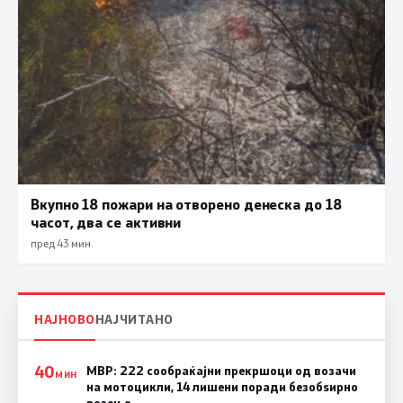
Вкупно 18 пожари на отворено денеска до 18
часот, два се активни
пред 43 мин.
НАЈНОВО
НАЈЧИТАНО
40
МВР: 222 сообраќајни прекршоци од возачи
МИН
на мотоцикли, 14 лишени поради безобѕирно
возење