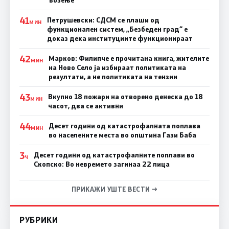
41
Петрушевски: СДСМ се плаши од
МИН
функционален систем, „Безбеден град“ е
доказ дека институциите функционираат
42
Марков: Филипче е прочитана книга, жителите
МИН
на Ново Село ја избираат политиката на
резултати, а не политиката на тензии
43
Вкупно 18 пожари на отворено денеска до 18
МИН
часот, два се активни
44
Десет години од катастрофалната поплава
МИН
во населените места во општина Гази Баба
3
Десет години од катастрофалните поплави во
Ч
Скопско: Во невремето загинаа 22 лица
ПРИКАЖИ УШТЕ ВЕСТИ →
РУБРИКИ