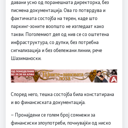
давани усно од поранешната директорка, без
писмена документација. Ова го потврдува и
фактичката состојба на терен, каде што
паркинг-зоните воопшто не изгледаат како
такви. Поголемиот дел од нив се со оштетена
инфраструктура, со дупки, без потребна
сигнализација и без обележани линии, рече
Шазиманоски.
Според него, тешка состојба била констатирана
и во финансиската документација.
– Пронајдени се голем број сомнежи за
финансиски злоупотреби, почнувајќи од ниско