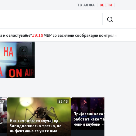
|
|
ТВ АЛФА
ВЕСТИ
ски службеник, поднесена кривична пријава за „злоупотреба на службе
13:13
12:43
12:
Пријавени како туристки, а
уваат
работат како танчерки во
Нов сомнителен случај од
те за
ноќни клубови – полицијата
Западно-нилска треска, на
откри сомнителна шема за
инфективна се уште има
можна трговија со луѓе
пациенти во критична