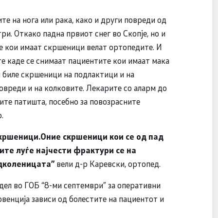
те на нога или рака, како и други повреди од
и. Откако падна првиот снег во Скопје, но и
ѓе кои имаат скршеници велат ортопедите. И
те каде се снимаат пациентите кои имаат мака
 биле скршеници на подлактици и на
овреди и на колковите. Лекарите со аларм до
ите патишта, посебно за повозрасните
.
скршеници.Оние скршеници кои се од пад
ите луѓе најчести фрактури се на
одколеницата
”
вели д-р Каревски, ортопед.
дел во ГОБ “8-ми септември” за оперативни
ервенција зависи од болестите на пациентот и