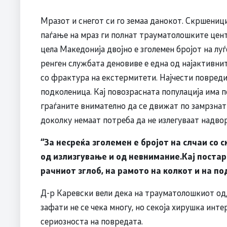
Мразот и снегот си го земаа данокот. Скршеници
паѓање на мраз ги полнат трауматолошките центр
цела Македонија двојно е зголемен бројот на лу
ренген службата деновиве е една од најактивни
со фрактура на екстермитети. Најчести повреди
подколеница. Кај повозрасната популација има п
граѓаните внимателно да се движат по замрзнат
доколку немаат потреба да не излегуваат надвор
“
За несреќа
зголемен е бројот на слчаи со 
од излизгување и од невнимание.Кај постар
рачниот зглоб, на рамото на колкот и на п
Д-р Каревски вели дека на трауматолошкиот од
зафати не се чека многу, но секоја хирушка инт
сериозноста на повредата.