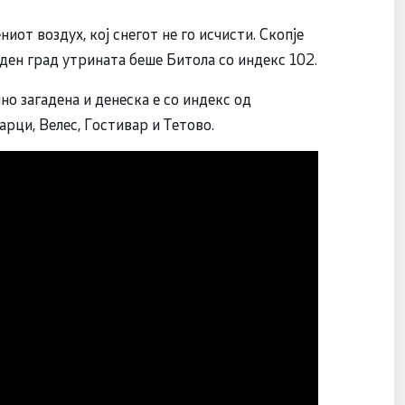
иот воздух, кој снегот не го исчисти. Скопје
аден град утрината беше Битола со индекс 102.
о загадена и денеска е со индекс од
арци, Велес, Гостивар и Тетово.