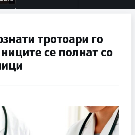
низации
знати тротоари го
лниците се полнат со
ници