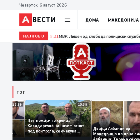
Четврток, 6 август 2026
ВЕСТИ
ДОМА
МАКЕДОНИЈА
НАЈНОВО
19:22
Ангелов: Спречена катастрофа во виничко, запа
ТОП
12:39
15:38
Пет пожари го кренаа
Рама: За
Кавадаречко на нозе – огнот
форма му
Двајца Албанци од
под контрола, се очекува
анците од
Македонија на црна
целосно гаснење
га кога му гори
Албанија: Тирана с