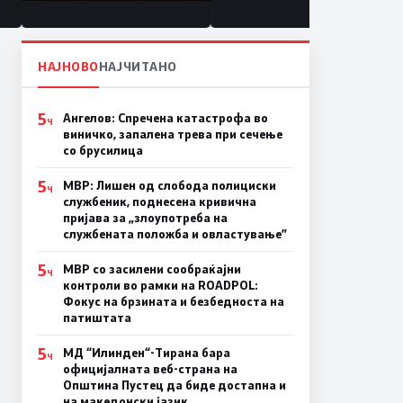
состојба
НАЈНОВО
НАЈЧИТАНО
5
Ангелов: Спречена катастрофа во
Ч
виничко, запалена трева при сечење
со брусилица
5
МВР: Лишен од слобода полициски
Ч
службеник, поднесена кривична
пријава за „злоупотреба на
службената положба и овластување”
5
МВР со засилени сообраќајни
Ч
контроли во рамки на ROADPOL:
Фокус на брзината и безбедноста на
патиштата
5
МД “Илинден“-Тирана бара
Ч
официјалната веб-страна на
Општина Пустец да биде достапна и
на македонски јазик