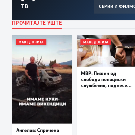
ТВ
СЕРИИ И ФИЛМ
ПРОЧИТАЈТЕ УШТЕ
МАКЕДОНИЈА
МАКЕДОНИЈА
МВР: Лишен од
слобода полициски
службеник, поднесена
кривична пријава за
„злоупотреба на
службената положба
и овластување”
Ангелов: Спречена