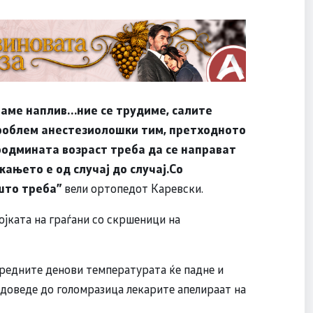
маме наплив…ние се трудиме, салите
проблем анестезиолошки тим, претходното
поодмината возраст треба да се направат
ањето е од случај до случај.Со
 што треба
”
вели ортопедот Каревски.
јката на граѓани со скршеници на
аредните денови температурата ќе падне и
е доведе до голомразица лекарите апелираат на