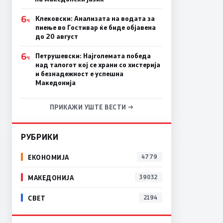
6
Клековски: Анализата на водата за
Ч
пиење во Гостивар ќе биде објавена
до 20 август
6
Петрушевски: Најголемата победа
Ч
над талогот кој се храни со хистерија
и безнадежност е успешна
Македонија
ПРИКАЖИ УШТЕ ВЕСТИ →
РУБРИКИ
ЕКОНОМИЈА
4779
МАКЕДОНИЈА
39032
СВЕТ
2194