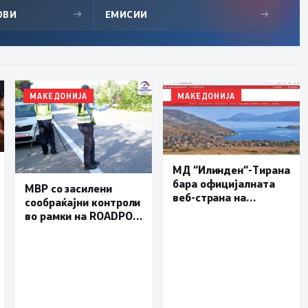
ОВИ
→
ЕМИСИИ
→
МАКЕДОНИЈА
МАКЕДОНИЈА
МД “Илинден“-Тирана
бара официјалната
МВР со засилени
веб-страна на
сообраќајни контроли
Општина Пустец да
во рамки на ROADPOL:
биде достапна и на
Фокус на брзината и
македонски јазик
безбедноста на
патиштата