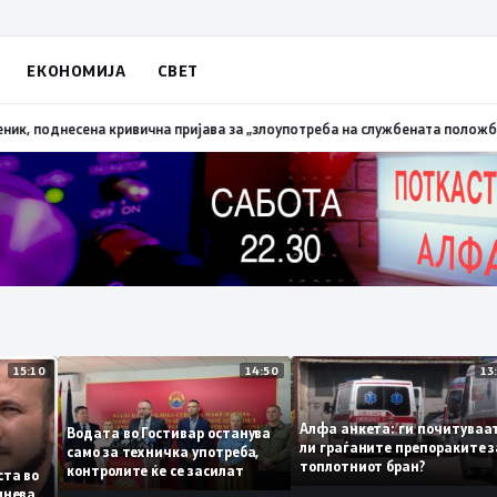
ЕКОНОМИЈА
СВЕТ
лена трева при сечење со брусилица
19:21
МВР: Лишен од слобода полици
15:10
14:50
Алфа анкета: ги почит
Водата во Гостивар останува
ли граѓаните препораки
само за техничка употреба,
топлотниот бран?
контролите ќе се засилат
 листа во
е сомнева