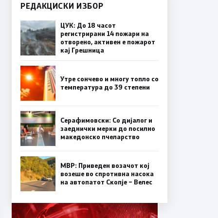
РЕДАКЦИСКИ ИЗБОР
ЦУК: До 18 часот
регистрирани 14 пожари на
отворено, активен е пожарот
кај Грешница
Утре сончево и многу топло со
температура до 39 степени
Серафимовски: Со дијалог и
заеднички мерки до посилно
македонско пчеларство
МВР: Приведен возачот кој
возеше во спротивна насока
на автопатот Скопје – Велес