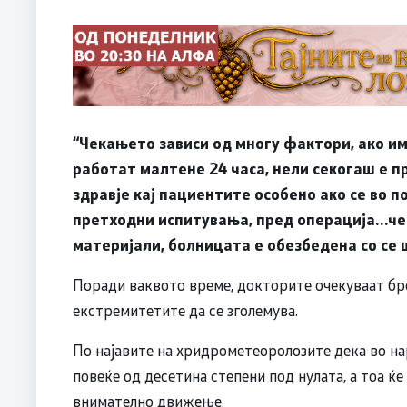
“
Чекањето зависи од многу фактори, ако и
работат малтене 24 часа, нели секогаш е 
здравје кај пациентите особено ако се во 
претходни испитувања, пред операција…чек
материјали, болницата е обезбедена со се
Поради ваквото време, докторите очекуваат бро
екстремитетите да се зголемува.
По најавите на хридрометеоролозите дека во н
повеќе од десетина степени под нулата, а тоа ќ
внимателно движење.