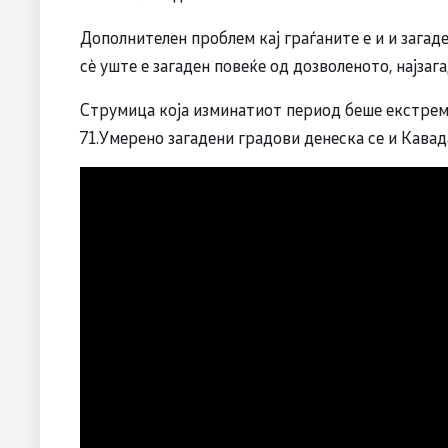
Дополнителен проблем кај граѓаните е и и загаден
сѐ уште е загаден повеќе од дозволеното, најзаг
Струмица која изминатиот период беше екстремн
71.Умерено загадени градови денеска се и Кавад