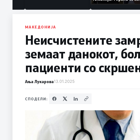
ваат „персона
дека работеле за
терористички орга
МАКЕДОНИЈА
Неисчистените замр
земаат данокот, бо
пациенти со скрше
Ања Лукарова
13.01.2025
СПОДЕЛИ: