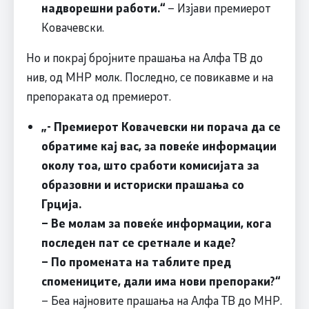
надворешни работи.“
– Изјави премиерот
Ковачевски.
Но и покрај бројните прашања на Алфа ТВ до
нив, од МНР молк. Последно, се повикавме и на
препораката од премиерот.
„- Премиерот Ковачевски ни порача да се
обратиме кај вас, за повeќе информации
околу тоа, што сработи комисијата за
образовни и историски прашања со
Грција.
– Ве молам за повеќе информации, кога
последен пат се сретнале и каде?
– По промената на таблите пред
спомениците, дали има нови препораки?“
– Беа најновите прашања на Алфа ТВ до МНР.