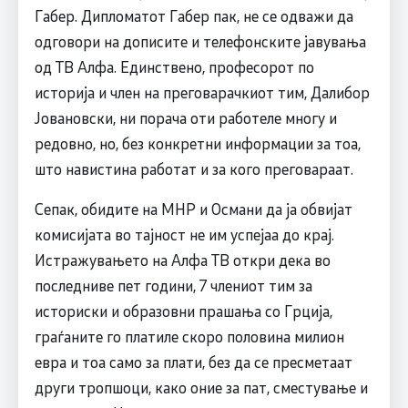
Габер. Дипломатот Габер пак, не се одважи да
одговори на дописите и телефонските јавувања
од ТВ Алфа. Единствено, професорот по
историја и член на преговарачкиот тим, Далибор
Јовановски, ни порача оти работеле многу и
редовно, но, без конкретни информации за тоа,
што навистина работат и за кого преговараат.
Сепак, обидите на МНР и Османи да ја обвијат
комисијата во тајност не им успејаа до крај.
Истражувањето на Алфа ТВ откри дека во
последниве пет години, 7 члениот тим за
историски и образовни прашања со Грција,
граѓаните го платиле скоро половина милион
евра и тоа само за плати, без да се пресметаат
други тропшоци, како оние за пат, сместување и