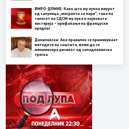
ВМРО-ДПМНЕ: Како што му пукна меурот
од сапуница „мигранти за пари“, така на
талогот на СДСМ му пука и најновата
хистерија – прифаќање на француски
предлог
Даниловски: Ако правилно се применуваат
методите на заштита, може да се
минимизира ризикот од западнонилска
треска