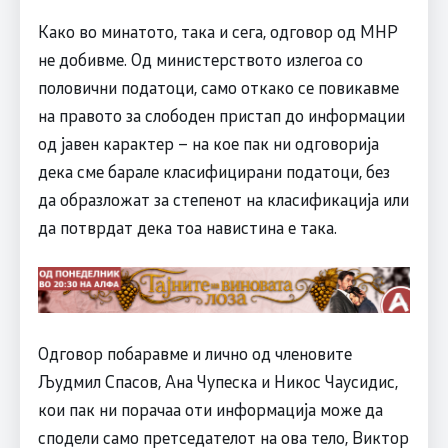
Како во минатото, така и сега, одговор од МНР
не добивме. Од министерството излегоа со
половични податоци, само откако се повикавме
на правото за слободен пристап до информации
од јавен карактер – на кое пак ни одговорија
дека сме барале класифицирани податоци, без
да образложат за степенот на класификација или
да потврдат дека тоа навистина е така.
Одговор побаравме и лично од членовите
Људмил Спасов, Ана Чупеска и Никос Чаусидис,
кои пак ни порачаа оти информација може да
сподели само претседателот на ова тело, Виктор