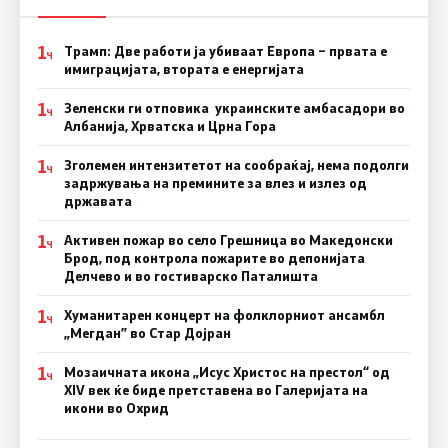
1
Трамп: Две работи ја убиваат Европа – првата е
Ч
имиграцијата, втората е енергијата
1
Зеленски ги отповика украинските амбасадори во
Ч
Албанија, Хрватска и Црна Гора
1
Зголемен интензитетот на сообраќај, нема подолги
Ч
задржувања на премините за влез и излез од
државата
1
Активен пожар во село Грешница во Македонски
Ч
Брод, под контрола пожарите во депонијата
Делчево и во гостиварско Паталишта
1
Хуманитарен концерт на фолклорниот ансамбл
Ч
„Мегдан” во Стар Дојран
1
Мозаичната икона „Исус Христос на престол“ од
Ч
XIV век ќе биде претставена во Галеријата на
икони во Охрид