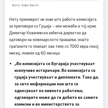
Фото: Алфа Вести
Ниту премиерот не знае што работи комисијата
за преговори со Грција – или можеби и тој крие.
Димитар Ковачевски избегна директно да
одговори на новинарското прашање, зошто
граѓаните го плаќаат ова тело со 7000 евра секој
месец, повеќе од 60 месеци.
„Во комисијата со Бугарија учествуваат
исклучиво историчари. Во комисијата со
грција учествуваат и дипломати. Така да,
за сите информации кои што се
однесуваат на нивното работење,
одговорите може да ги добите во самите
комисии и во министерството за