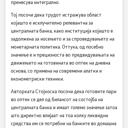
пренесува интегрално.
Тој посочи дека трудот истражува област
којашто е исклучително релевантна за
централната банка, како институција којашто е
задолжена за носењето и за спроведувањето на
монетарната политика. Оттука, од посебно
значење е и прецизноста во предвидувањата на
движењето на готовината во оптек на дневна
основа, со примена на современи алатки и
економетриски техники.
Авторката Стојкоска посочи дека готовите пари
во оптек се дел од билансот на состојба на
централната банка и имаат големо значење затоа
што директно влијаат на тоа колку ликвидни
средства им се потребни на банките во домашна