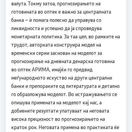
валута. Токму затоа, прогнозирањето на
готовината во оптек е важно за централната
банка – ѝ помага полесно да управува со
ликвидноста и успешно да ја спроведува
монетарната политика. За таа цел, во рамките на
трудот, авторката конструира модел на
временски серии заснован на моделот за
прогнозирање на дневната денарска готовина
во оптек АРИМА, имајќи го предвид
меѓународното искуство на други централни
банки и препораките од литературата и детално
го образложува моделот. Во истражувањето се
опишува примената на моделот кај нас, а
добиените резултати упатуваат на неговата
висока прецизност во прогнозирањето на
краток рок. Неговата примена во практиката ќе