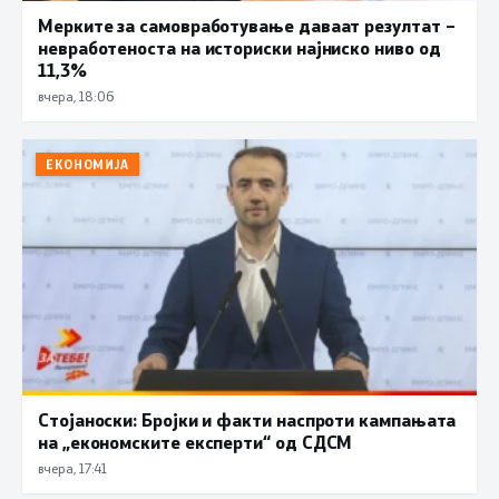
Мерките за самовработување даваат резултат –
невработеноста на историски најниско ниво од
11,3%
вчера, 18:06
ЕКОНОМИЈА
Стојаноски: Бројки и факти наспроти кампањата
на „економските експерти“ од СДСM
вчера, 17:41