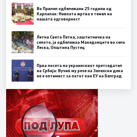
Во Прилеп одбележани 25 години од
Карпалак: Нивната жртва е темел на
нашата одговорност
Летна Света Петка, заштитничка на
селото, ја одбележаа Македонците во село
Леска, Општина Пустец
Прва посета на украинскиот претседател
на Србија: Вучиќ му рече на Зеленски дека
не е оптимист за патот кон ЕУ на Белград