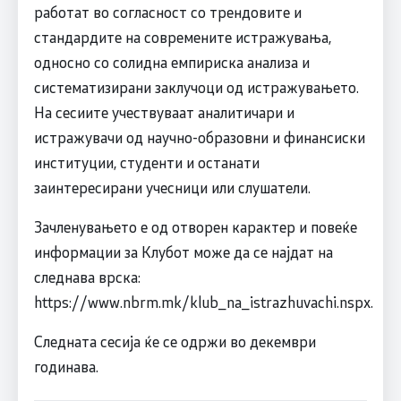
работат во согласност со трендовите и
стандардите на современите истражувања,
односно со солидна емпириска анализа и
систематизирани заклучоци од истражувањето.
На сесиите учествуваат аналитичари и
истражувачи од научно-образовни и финансиски
институции, студенти и останати
заинтересирани учесници или слушатели.
Зачленувањето е од отворен карактер и повеќе
информации за Клубот може да се најдат на
следнава врска:
https://www.nbrm.mk/klub_na_istrazhuvachi.nspx.
Следната сесија ќе се одржи во декември
годинава.