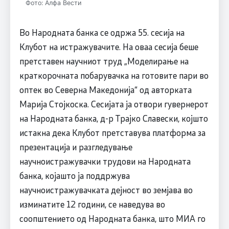
Фото: Алфа Вести
Во Народната банка се одржа 55. сесија на
Клубот на истражувачите. На оваа сесија беше
претставен научниот труд „Моделирање на
краткорочната побарувачка на готовите пари во
оптек во Северна Македонија“ од авторката
Марија Стојкоска. Сесијата ја отвори гувернерот
на Народната банка, д-р Трајко Славески, којшто
истакна дека Клубот претставува платформа за
презентација и разгледување
научноистражувачки трудови на Народната
банка, којашто ја поддржува
научноистражувачката дејност во земјава во
изминатите 12 години, се наведува во
соопштението од Народната банка, што МИА го