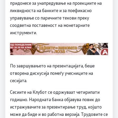
придонесе за унапредување на проекциите на
ликвидноста на банките и за поефикасно
управување со паричните текови преку
соодветна поставеност на монетарните
инструменти.
По завршувањето на презентацијата, беше
отворена дискусија помеѓу учесниците на
сесијата.
Сесиите на Клубот се одржуваат четирипати
годишно. Народната банка објавува повик до
истражувачите за презентирање труд, којшто
може да биде и во работна верзија. Трудовите се