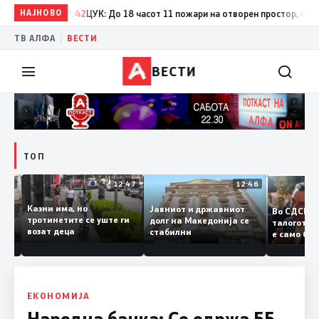
НАЈНОВО
17:42
ЦУК: До 18 часот 11 пожари на отворен простор, од кои т
|
ТВ АЛФА
ВЕСТИ
ВЕСТИ
ТОП
12:50
12:47
12:46
Казни има, но
Јавниот и државниот
Во СДС
дии и
тротинетите се уште ги
долг на Македонија се
талого
возат деца
стабилни
е само 
нието
копија 
Заев
ЕКОНОМИЈА
Народна банка: Се одржа 55.