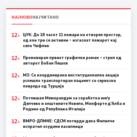
НАЈНОВО
НАЈЧИТАНО
12
ЦУК: До 18 часот 11 пожари на отворен простор,
Ч
од кои три се активни – изгаснат пожарот кај
село Чифлик
12
Промовиран првиот графички роман – стрип од
Ч
авторот Бобан Пешов
12
МЗ: Со координирана институционална акција
Ч
успешно транспортиран пациент со сериозна
повреда од Турција
12
Потпишан Меморандум за соработка меѓу
Ч
Делчево и општините Новело, Монфорте д’Алба и
Родино од Република Италија
12
ВМРО-ДПМНЕ: СДСM потврди дека Филипче
Ч
испратил осудени насилници