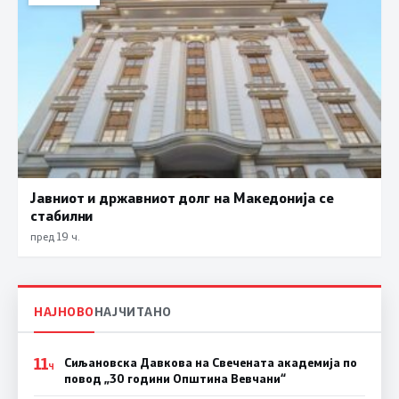
Јавниот и државниот долг на Македонија се
стабилни
пред 19 ч.
НАЈНОВО
НАЈЧИТАНО
11
Сиљановска Давкова на Свечената академија по
Ч
повод „30 години Општина Вевчани“