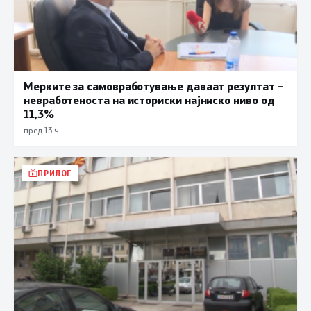
Мерките за самовработување даваат резултат –
невработеноста на историски најниско ниво од
11,3%
пред 13 ч.
ПРИЛОГ