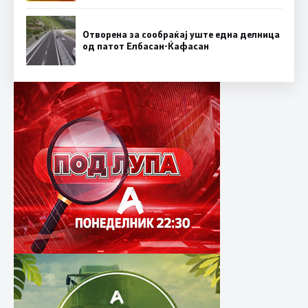
Отворена за сообраќај уште една делница
од патот Елбасан-Ќафасан