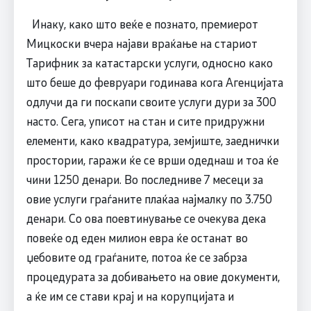
Инаку, како што веќе е познато, премиерот
Мицкоски вчера најави враќање на стариот
Тарифник за катастарски услуги, односно како
што беше до февруари годинава кога Агенцијата
одлучи да ги поскапи своите услуги дури за 300
насто. Сега, уписот на стан и сите придружни
елементи, како квадратура, земјиште, заеднички
простории, гаражи ќе се врши одеднаш и тоа ќе
чини 1250 денари. Во последниве 7 месеци за
овие услуги граѓаните плаќаа најмалку по 3.750
денари. Со ова поевтинување се очекува дека
повеќе од еден милион евра ќе останат во
џебовите од граѓаните, потоа ќе се забрза
процедурата за добивањето на овие документи,
а ќе им се стави крај и на корупцијата и