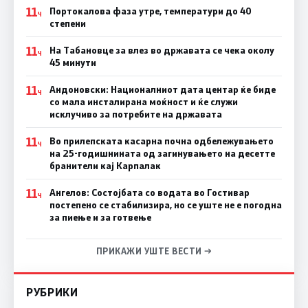
11
Портокалова фаза утре, температури до 40
Ч
степени
11
На Табановце за влез во државата се чека околу
Ч
45 минути
11
Андоновски: Националниот дата центар ќе биде
Ч
со мала инсталирана моќност и ќе служи
исклучиво за потребите на државата
11
Во прилепската касарна почна одбележувањето
Ч
на 25-годишнината од загинувањето на десетте
бранители кај Карпалак
11
Ангелов: Состојбата со водата во Гостивар
Ч
постепено се стабилизира, но се уште не е погодна
за пиење и за готвење
ПРИКАЖИ УШТЕ ВЕСТИ →
РУБРИКИ