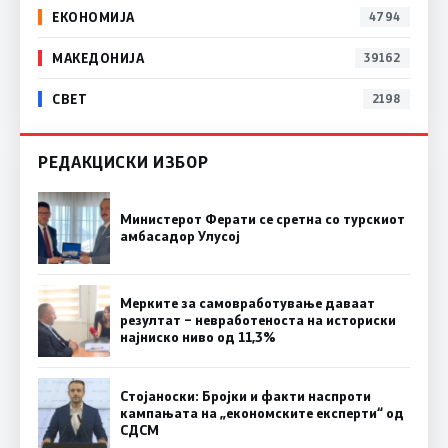
ЕКОНОМИЈА
4794
МАКЕДОНИЈА
39162
СВЕТ
2198
РЕДАКЦИСКИ ИЗБОР
Министерот Ферати се сретна со турскиот
амбасадор Улусој
Мерките за самовработување даваат
резултат – невработеноста на историски
најниско ниво од 11,3%
Стојаноски: Бројки и факти наспроти
кампањата на „економските експерти“ од
СДСM