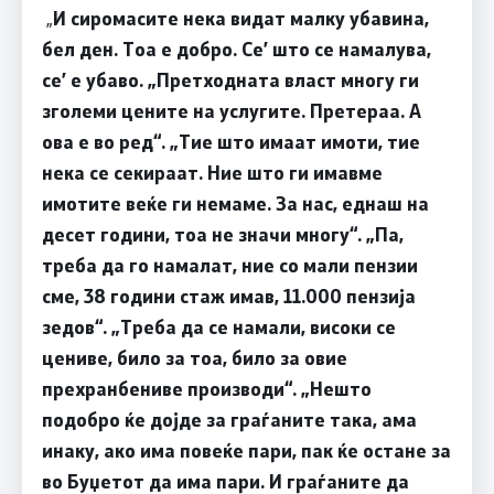
„
И сиромасите нека видат малку убавина,
бел ден. Тоа е добро. Се’ што се намалува,
се’ е убаво.
„Претходната власт многу ги
зголеми цените на услугите. Претераа. А
ова е во ред“.
„Тие што имаат имоти, тие
нека се секираат. Ние што ги имавме
имотите веќе ги немаме. За нас, еднаш на
десет години, тоа не значи многу“. „Па,
треба да го намалат, ние со мали пензии
сме, 38 години стаж имав, 11.000 пензија
зедов“.
„Треба да се намали, високи се
цениве, било за тоа, било за овие
прехранбениве производи“.
„Нешто
подобро ќе дојде за граѓаните така, ама
инаку, ако има повеќе пари, пак ќе остане за
во Буџетот да има пари. И граѓаните да