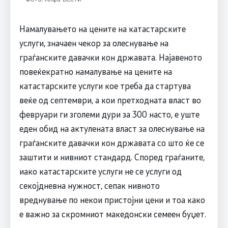
Намалувањето на цените на катастарските
услуги, значаен чекор за олеснување на
граѓанските давачки кон државата. Најавеното
повеќекратно намалување на цените на
катастарските услуги кое треба да стартува
веќе од септември, а кои претходната власт во
февруари ги зголеми дури за 300 насто, е уште
еден обид на актулената власт за олеснување на
граѓанските давачки кон државата со што ќе се
заштити и нивниот стандард. Според граѓаните,
иако катастарските услуги не се услуги од
секојдневна нужност, сепак нивното
вреднување по некои пристојни цени и тоа како
е важно за скромниот македонски семеен буџет.