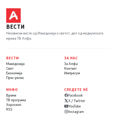
ВЕСТИ
Независни вести од Македонија и светот, дел од медиумската
мрежа ТВ Алфа.
ВЕСТИ
ЗА НАС
Македонија
За Алфа
Свет
Контакт
Економија
Импресум
Прес-релис
ИНФО
СЛЕДЕТЕ НÉ
Време
Facebook
ТВ програма
X / Twitter
Хороскоп
YouTube
RSS
Instagram