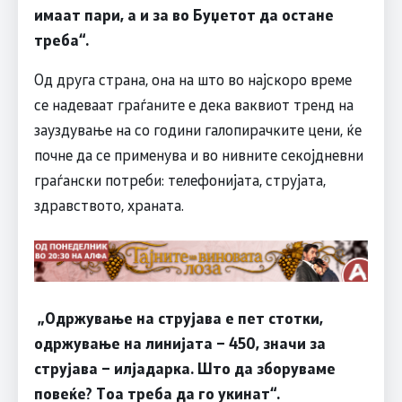
имаат пари, а и за во Буџетот да остане
треба“.
Од друга страна, она на што во најскоро време
се надеваат граѓаните е дека ваквиот тренд на
зауздување на со години галопирачките цени, ќе
почне да се применува и во нивните секојдневни
граѓански потреби: телефонијата, струјата,
здравството, храната.
„Одржување на струјава е пет стотки,
одржување на линијата – 450, значи за
струјава – илјадарка. Што да зборуваме
повеќе? Тоа треба да го укинат“.