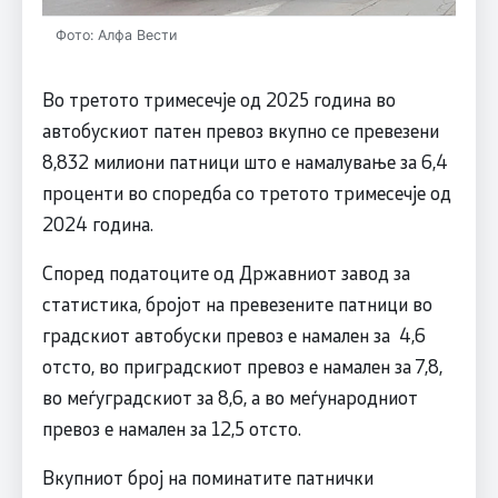
Фото: Алфа Вести
Во третото тримесечје од 2025 година во
автобускиот патен превоз вкупно се превезени
8,832 милиони патници што е намалување за 6,4
проценти во споредба со третото тримесечје од
2024 година.
Според податоците од Државниот завод за
статистика, бројот на превезените патници во
градскиот автобуски превоз е намален за 4,6
отсто, во приградскиот превоз е намален за 7,8,
во меѓуградскиот за 8,6, а во меѓународниот
превоз е намален за 12,5 отсто.
Вкупниот број на поминатите патнички