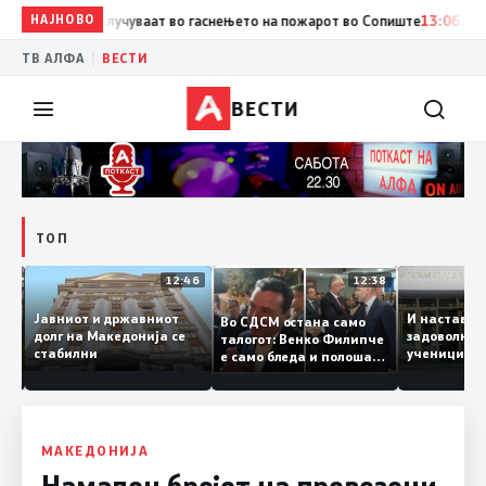
НАЈНОВО
13:07
Три ер трактори се вклучуваат во гаснењето на пожаро
|
ТВ АЛФА
ВЕСТИ
ВЕСТИ
ТОП
12:47
12:46
12:38
Јавниот и државниот
И настав
Во СДСМ остана само
е ги
долг на Македонија се
задоволн
талогот: Венко Филипче
стабилни
ученицит
е само бледа и полоша
од држа
копија дури и од Зоран
Заев
МАКЕДОНИЈА
Намален бројот на превезени