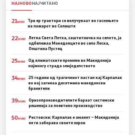
НАЈНОВО
НАЈЧИТАНО
21
Три ер трактори се вклучуваат во гаснењето
МИН
на пожарот во Сопиште
22
Летна Света Петка, заштитничка на селото, ја
МИН
одбележаа Македонците во село Леска,
Општина Пустец
25
Од климатските промени во Македонија
МИН
најмногу страда земјоделството
34
25 години од трагичниот настан кај Карпалак
МИН
во кој загинаа десетмина македонски
бранители
39
Оризопроизводителите бараат системски
МИН
решенија за поевтино производство
50
Ристовски: Карпалак е аманет – Македонија
МИН
не ги заборава своите херои