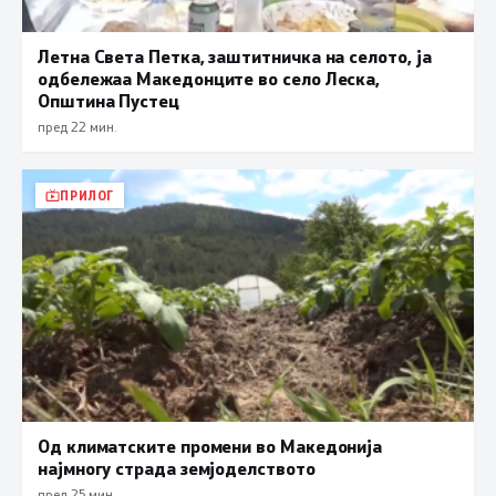
Летна Света Петка, заштитничка на селото, ја
одбележаа Македонците во село Леска,
Општина Пустец
пред 22 мин.
ПРИЛОГ
Од климатските промени во Македонија
најмногу страда земјоделството
пред 25 мин.