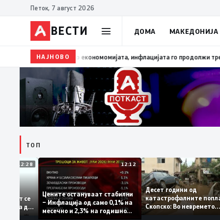
Петок, 7 август 2026
ВЕСТИ
ДОМА
МАКЕДОНИЈА
НАЈНОВО
13:03
Димитриеска-Кочоска: Уште еден охрабрувач
ТОП
12:28
12:12
Десет години од
тапува –
Цените остануваат стабилни
катастрофалните по
ентитетот се
– Инфлација од само 0,1% на
Скопско: Во невреме
 која нема да
месечно и 2,3% на годишно
загинаа 22 лица
ниво