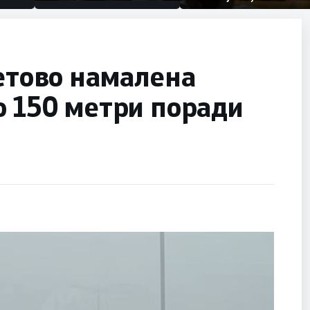
првачиња помалку
половина тунел во слепа
улица, сега имаме целина
Тетово намалена
о 150 метри поради