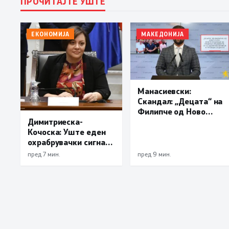
ПРОЧИТАЈТЕ УШТЕ
ЕКОНОМИЈА
МАКЕДОНИЈА
Манасиевски:
Скандал: „Децата“ на
Филипче од Ново
Село, кои ги хушкаше
Димитриеска-
за правење
Кочоска: Уште еден
инциденти, се
охрабрувачки сигнал
осудени насилници и
за позитивните
пред 7 мин.
пред 9 мин.
трговци со дрога
движења во
економомијата,
инфлацијата го
продолжи трендот на
намалување и во јули
изнесува 2,3 проценти