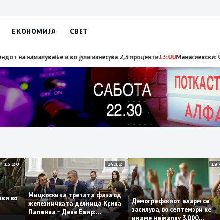
ЕКОНОМИЈА
СВЕТ
ки сигнал за позитивните движења во економомијата, инфлацијата го п
15:20
14:12
Мицкоски за третата фаза од
плави во
Демографскиот аларм се
железничката делница Крива
то
засилува, во септември ќ
Паланка – Деве Баир:
имаме најмалку 3.000
Проектот нема да заврши на