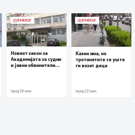
ПРИЛОГ
ПРИЛОГ
Новиот закон за
Казни има, но
Академијата за судии
тротинетите се уште
и јавни обвинители
ги возат деца
наскоро во
Собранието
пред 19 мин.
пред 22 мин.