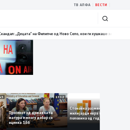
|
|
ТВ АЛФА
ВЕСТИ
родолжи трендот на намалување и во јули изнесува 2,3 проценти
13:00
М
13:45
13:12
12:4
Стоковна размена од 10,5
Просекот од државната
милијарди евра во првата
матура е многу добар со
половина од годината –
оценка 3,66
Македонија го зголемува
е
извозот