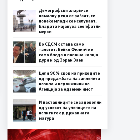
Демографски аларм-се
помалку деца се раѓаат, се
повеќе млади се иселуваат,
Владата најавува сеопфатни
мерки
Во СДСМ остана само
талогот: Венко Филипче е
само бледа и полоша копија
дури и од Зоран Заев
Цели 90% скок на приходите
од продажбата на запленети
возила и недвижнини во
Агенција за одземен имот
И наставниците се задоволни
од успехот на учениците на
испитите од државната
матура