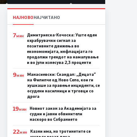
НАЈНОВО
НАЈЧИТАНО
7
Димитриеска-Кочоска: Уште еден
МИН
охрабрувачки сигнал за
позитивните движења во
економомијата, инфлацијата го
продолжи трендот на намалување
и во јули изнесува 2,3 проценти
9
Манасиевски: Скандал: „Децата“
МИН
на Филипче од Ново Село, кои ги
хушкаше за правење инциденти, се
осудени насилници и трговци со
дрога
19
Новиот закон за Академијата за
МИН
судии и јавни обвинители
наскоро во Собранието
22
Казни има, но тротинетите се
МИН
уште ги возат деца