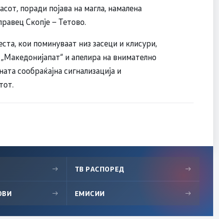
асот, поради појава на магла, намалена
равец Скопје – Тетово.
ста, кои поминуваат низ засеци и клисури,
 „Македонијапат“ и апелира на внимателно
ата сообраќајна сигнализација и
тот.
→
ТВ РАСПОРЕД
→
ОВИ
→
ЕМИСИИ
→