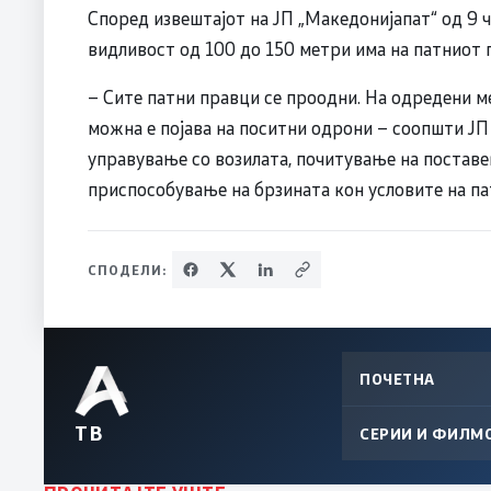
Според извештајот на ЈП „Македонијапат“ од 9 ч
видливост од 100 до 150 метри има на патниот п
– Сите патни правци се проодни. На одредени ме
можна е појава на поситни одрони – соопшти ЈП
управување со возилата, почитување на поставен
приспособување на брзината кон условите на па
СПОДЕЛИ:
ПОЧЕТНА
ТВ
СЕРИИ И ФИЛМ