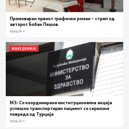
Промовиран првиот графички роман – стрип од
авторот Бобан Пешов
пред 14 ч.
МАКЕДОНИЈА
МЗ: Со координирана институционална акција
успешно транспортиран пациент со сериозна
повреда од Турција
пред 14 ч.