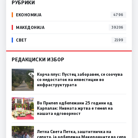
РУБРИКИ
ЕКОНОМИЈА
4796
МАКЕДОНИЈА
39206
СВЕТ
2199
РЕДАКЦИСКИ ИЗБОР
Корча плус: Пустец заборавен, се соочува
со недостаток на инвестиции во
инфраструктурата
Во Прилеп одбележани 25 години од
Карпалак: Нивната жртва е темел на
нашата одговорност
Летна Света Петка, заштитничка на
селото, ја одбележаа Македонците во село