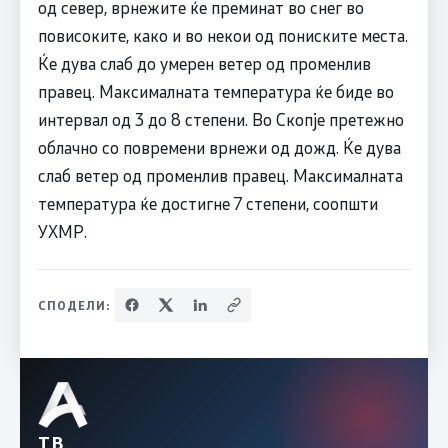
од север, врнежите ќе преминат во снег во
повисоките, како и во некои од пониските места.
Ќе дува слаб до умерен ветер од променлив
правец. Максималната температура ќе биде во
интервал од 3 до 8 степени. Во Скопје претежно
облачно со повремени врнежи од дожд. Ќе дува
слаб ветер од променлив правец. Максималната
температура ќе достигне 7 степени, соопшти
УХМР.
СПОДЕЛИ:
ТВ