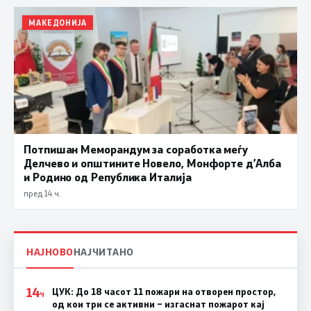
МАКЕДОНИЈА
Потпишан Меморандум за соработка меѓу
Делчево и општините Новело, Монфорте д’Алба
и Родино од Република Италија
пред 14 ч.
НАЈНОВО
НАЈЧИТАНО
14
ЦУК: До 18 часот 11 пожари на отворен простор,
Ч
од кои три се активни – изгаснат пожарот кај