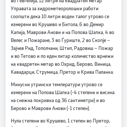
во Гевгелија, 12 литри на квадратен метар.
Управата за хидрометеоролошки работи
соопшти дека 10 литри воден талог утрово се
измерени во Крушево и Битола, 6 во Демир
Капија, Маврови Анови и на Попова Шапка, 4 во
Велес и Пожаране, 3 во Ѓуриште, 2 во Скопје –
Зајчев Рид, Тополчани, Штип, Радовиш – Пожар
и во Тетово и по еден литар количество врнежи
на квадретен метар во Охрид, Берово, Виница,
Кавадарци, Струмица, Претор и Крива Паланка.
Минусни утрински температури утрово се
измерени на Попова Шапка (-4 степени и висина
на снежна покривка од 36 сантиметри) и во
Берово и Маврови Анови (-1 степен).
Нула степени во Kрушево, 1 степен во Претор,