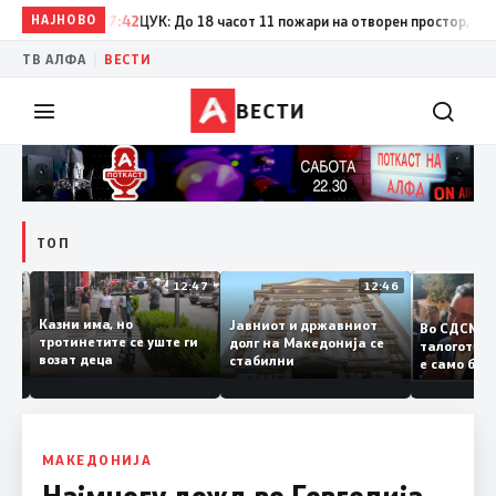
НАЈНОВО
17:42
ЦУК: До 18 часот 11 пожари на отворен простор, од кои 
|
ТВ АЛФА
ВЕСТИ
ВЕСТИ
ТОП
12:50
12:47
12:46
Казни има, но
Јавниот и државниот
Во СДСМ
ии и
тротинетите се уште ги
долг на Македонија се
талогот
возат деца
стабилни
е само 
ието
копија д
Заев
МАКЕДОНИЈА
Најмногу дожд во Гевгелија,