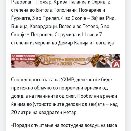
Радовиш – Пожар, Крива Паланка и Охрид, 2
степена во Битола, Тополчани, Пожаране и
Ѓуриште, 3 во Прилеп, 4 во Скопје – Зајчев Рид,
Виница, Кавардарци, Велес и во Тетово, 5 во
Скопје – Петровец, Струмица и Штип и 7
степени измерени во Демир Капија и Гевгелија.
Според прогнозата на УХМР, денеска ќе биде
претежно облачно со повремени врнежи од
дожд, а на планините од снег. Пообилни врнежи
ќе има во југоисточните делови од земјата – над
20 литри на квадратен метар.
-Поради спуштање на постудена воздушна маса