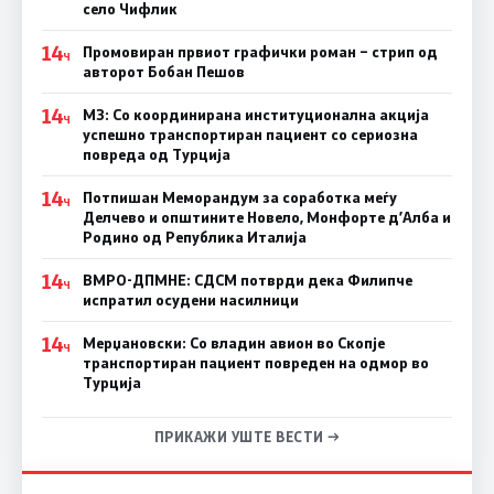
село Чифлик
14
Промовиран првиот графички роман – стрип од
Ч
авторот Бобан Пешов
14
МЗ: Со координирана институционална акција
Ч
успешно транспортиран пациент со сериозна
повреда од Турција
14
Потпишан Меморандум за соработка меѓу
Ч
Делчево и општините Новело, Монфорте д’Алба и
Родино од Република Италија
14
ВМРО-ДПМНЕ: СДСM потврди дека Филипче
Ч
испратил осудени насилници
14
Мерџановски: Со владин авион во Скопје
Ч
транспортиран пациент повреден на одмор во
Турција
ПРИКАЖИ УШТЕ ВЕСТИ →