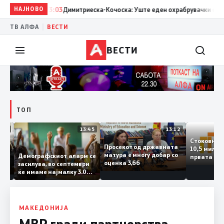
НАЈНОВО
13:03
Димитриеска-Кочоска: Уште еден охрабрувачки сигнал за
|
ТВ АЛФА
ВЕСТИ
ВЕСТИ
ТОП
14:12
13:45
13:12
Стоковн
Просекот од државната
10,5 ми
та
матура е многу добар со
Демографскиот аларм се
првата 
ката
оценка 3,66
засилува, во септември
годинат
ланка
ќе имаме најмалку 3.000
го зголе
ктот
првачиња помалку
 слепа
МАКЕДОНИЈА
МВР гради партнерства,