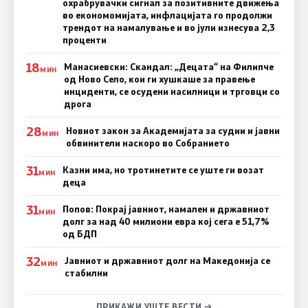
охрабрувачки сигнал за позитивните движења
во економомијата, инфлацијата го продолжи
трендот на намалување и во јули изнесува 2,3
проценти
18
Манасиевски: Скандал: „Децата“ на Филипче
МИН
од Ново Село, кои ги хушкаше за правење
инциденти, се осудени насилници и трговци со
дрога
28
Новиот закон за Академијата за судии и јавни
МИН
обвинители наскоро во Собранието
31
Казни има, но тротинетите се уште ги возат
МИН
деца
31
Попов: Покрај јавниот, намален и државниот
МИН
долг за над 40 милиони евра кој сега е 51,7%
од БДП
32
Јавниот и државниот долг на Македонија се
МИН
стабилни
ПРИКАЖИ УШТЕ ВЕСТИ →