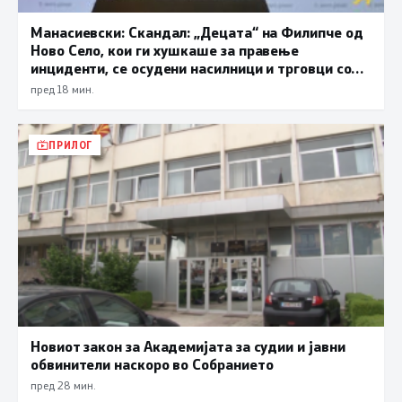
Манасиевски: Скандал: „Децата“ на Филипче од
Ново Село, кои ги хушкаше за правење
инциденти, се осудени насилници и трговци со
дрога
пред 18 мин.
ПРИЛОГ
Новиот закон за Академијата за судии и јавни
обвинители наскоро во Собранието
пред 28 мин.