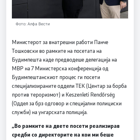
Фото: Алфа Вести
Министерот за внатрешни работи Панче
Тошковски во рамките на посетата на
Будимпешта каде предводеше делегација на
МВР на 7 Министерска конференција од
Будимпештанскиот процес ги посети
специјализираните оддели TEK (Центар за борба
против тероризмот) и Keszenleti Rendőrség
(Оддел за брз одговор и специјални полициски
служби) на унгарската полиција.
„Во рамките на двете посети реализирав
средби со директорите на кои ми беше