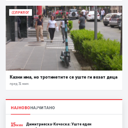
ПРИЛОГ
Казни има, но тротинетите се уште ги возат деца
пред 31 мин.
НАЈНОВО
НАЈЧИТАНО
15
Димитриеска-Кочоска: Уште еден
МИН