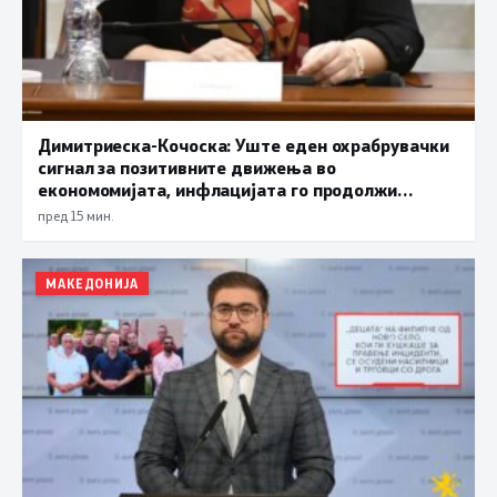
Димитриеска-Кочоска: Уште еден охрабрувачки
сигнал за позитивните движења во
економомијата, инфлацијата го продолжи
трендот на намалување и во јули изнесува 2,3
пред 15 мин.
проценти
МАКЕДОНИЈА