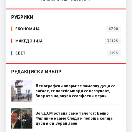
РУБРИКИ
ЕКОНОМИЈА
4790
МАКЕДОНИЈА
39126
СВЕТ
2196
РЕДАКЦИСКИ ИЗБОР
Демографски аларм-се помалку деца се
раѓаат, се повеќе млади се иселуваат,
Владата најавува сеопфатни мерки
Во СДСМ остана само талогот: Венко
Филипче е само бледа и полоша копија
дури и од Зоран Заев