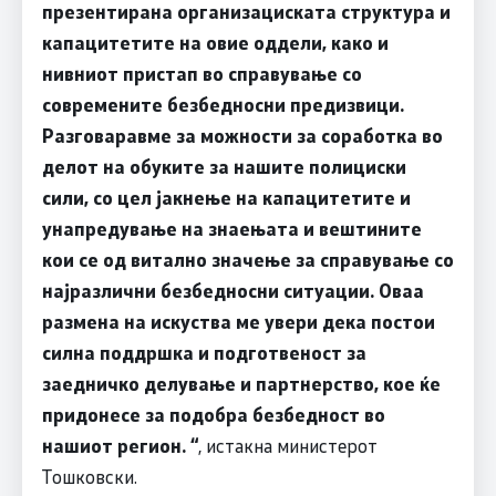
презентирана организациската структура и
капацитетите на овие оддели, како и
нивниот пристап во справување со
современите безбедносни предизвици.
Разговаравме за можности за соработка во
делот на обуките за нашите полициски
сили, со цел јакнење на капацитетите и
унапредување на знаењата и вештините
кои се од витално значење за справување со
најразлични безбедносни ситуации. Оваа
размена на искуства ме увери дека постои
силна поддршка и подготвеност за
заедничко делување и партнерство, кое ќе
придонесе за подобра безбедност во
нашиот регион. “
, истакна министерот
Тошковски.