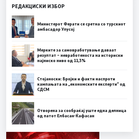
РЕДАКЦИСКИ ИЗБОР
Министерот Ферати се сретна со турскиот
амбасадор Улусој
Мерките за самовработување даваат
резултат – невработеноста на историски
најниско ниво од 11,3%
Стојаноски: Бројки и факти наспроти
кампањата на „економските експерти“ од
СДСM
Отворена за сообраќај уште една делница
од патот Елбасан-Ќафасан