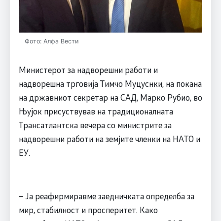
Фото: Алфа Вести
Министерот за надворешни работи и
надворешна трговија Тимчо Муцуснки, на покана
на државниот секретар на САД, Марко Рубио, во
Њујок присуствував на традиционалната
Трансатлантска вечера со министрите за
надворешни работи на земјите членки на НАТО и
ЕУ.
– Ја реафирмиравме заедничката определба за
мир, стабилност и просперитет. Како