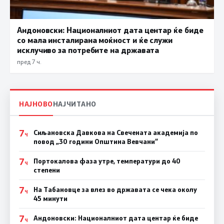
Андоновски: Националниот дата центар ќе биде
со мала инсталирана моќност и ќе служи
исклучиво за потребите на државата
пред 7 ч.
НАЈНОВО
НАЈЧИТАНО
7
Сиљановска Давкова на Свечената академија по
Ч
повод „30 години Општина Вевчани“
7
Портокалова фаза утре, температури до 40
Ч
степени
7
На Табановце за влез во државата се чека околу
Ч
45 минути
7
Андоновски: Националниот дата центар ќе биде
Ч