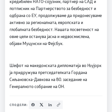
кредибилен НАТО-сојузник, партнер на САД и
потписник на Партнерството за безбедност и
одбрана со ЕУ, продолжуваме да придонесуваме
активно за регионалната, европската и
глобалната безбедност. Нашата посветеност на
овие цели останува јасна и недвосмислена,
објави Муцунски на Фејсбук.
Шефот на македонската дипломатија во Њујорк
ја придружува претседателката Гордана
Сиљановска-Давкова на 80. заседание на
Генералното собрание на ОН.
СПОДЕЛИ: