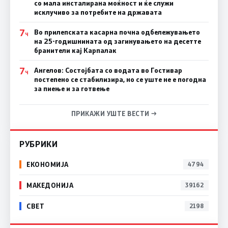
со мала инсталирана моќност и ќе служи
исклучиво за потребите на државата
7
Во прилепската касарна почна одбележувањето
Ч
на 25-годишнината од загинувањето на десетте
бранители кај Карпалак
7
Ангелов: Состојбата со водата во Гостивар
Ч
постепено се стабилизира, но се уште не е погодна
за пиење и за готвење
ПРИКАЖИ УШТЕ ВЕСТИ →
РУБРИКИ
ЕКОНОМИЈА
4794
МАКЕДОНИЈА
39162
СВЕТ
2198