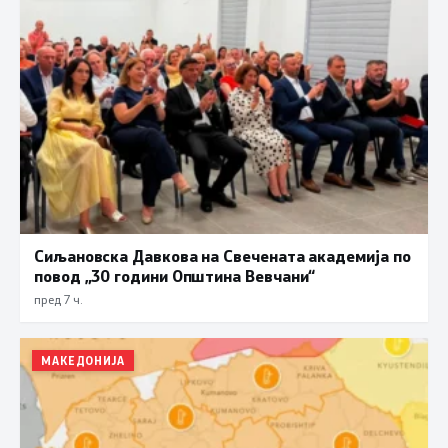
Сиљановска Давкова на Свечената академија по
повод „30 години Општина Вевчани“
пред 7 ч.
МАКЕДОНИЈА