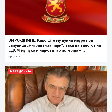
ВМРО-ДПМНЕ: Како што му пукна меурот од
сапуница „мигранти за пари“, така на талогот на
СДСМ му пука и најновата хистерија –
прифаќање на француски предлог
пред 2 ч.
МАКЕДОНИЈА