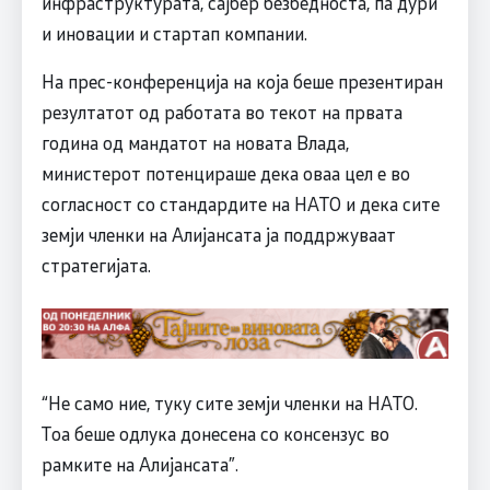
инфраструктурата, сајбер безбедноста, па дури
и иновации и стартап компании.
На прес-конференција на која беше презентиран
резултатот од работата во текот на првата
година од мандатот на новата Влада,
министерот потенцираше дека оваа цел е во
согласност со стандардите на НАТО и дека сите
земји членки на Алијансата ја поддржуваат
стратегијата.
“Не само ние, туку сите земји членки на НАТО.
Тоа беше одлука донесена со консензус во
рамките на Алијансата”.