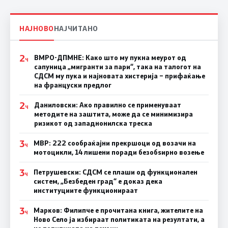
НАЈНОВО
НАЈЧИТАНО
2
ВМРО-ДПМНЕ: Како што му пукна меурот од
Ч
сапуница „мигранти за пари“, така на талогот на
СДСМ му пука и најновата хистерија – прифаќање
на француски предлог
2
Даниловски: Ако правилно се применуваат
Ч
методите на заштита, може да се минимизира
ризикот од западнонилска треска
3
МВР: 222 сообраќајни прекршоци од возачи на
Ч
мотоцикли, 14 лишени поради безобѕирно возење
3
Петрушевски: СДСМ се плаши од функционален
Ч
систем, „Безбеден град“ е доказ дека
институциите функционираат
3
Марков: Филипче е прочитана книга, жителите на
Ч
Ново Село ја избираат политиката на резултати, а