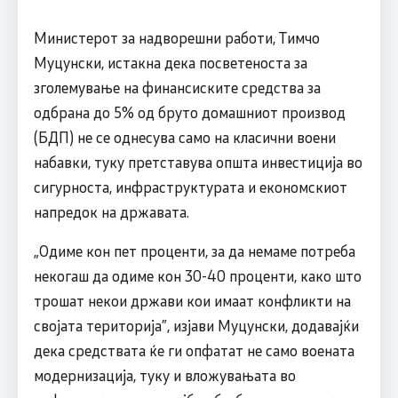
Министерот за надворешни работи, Тимчо
Муцунски, истакна дека посветеноста за
зголемување на финансиските средства за
одбрана до 5% од бруто домашниот производ
(БДП) не се однесува само на класични воени
набавки, туку претставува општа инвестиција во
сигурноста, инфраструктурата и економскиот
напредок на државата.
„Одиме кон пет проценти, за да немаме потреба
некогаш да одиме кон 30-40 проценти, како што
трошат некои држави кои имаат конфликти на
својата територија”, изјави Муцунски, додавајќи
дека средствата ќе ги опфатат не само воената
модернизација, туку и вложувањата во