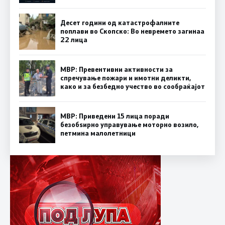
Десет години од катастрофалните
поплави во Скопско: Во невремето загинаа
22 лица
МВР: Превентивни активности за
спречување пожари и имотни деликти,
како и за безбедно учество во сообраќајот
МВР: Приведени 15 лица поради
безобѕирно управување моторно возило,
петмина малолетници