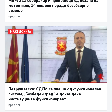
МВР: 222 сообраќајни прекршоци од возачи на
мотоцикли, 14 лишени поради безобѕирно
возење
пред 3 ч.
МАКЕДОНИЈА
Петрушевски: СДСМ се плаши од функционален
систем, „Безбеден град“ е доказ дека
институциите функционираат
пред 3 ч.