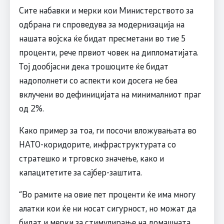
Сите набавки и мерки кои Министерството за
одбрана ги спроведува за модернизација на
нашата војска ќе бидат пресметани во тие 5
проценти, рече првиот човек на дипломатијата.
Тој дообјасни дека трошоците ќе бидат
надополнети со аспекти кои досега не беа
вклучени во дефиницијата на минималниот праг
од 2%.
Како пример за тоа, ги посочи вложувањата во
НАТО-коридорите, инфраструктурата со
стратешко и трговско значење, како и
капацитетите за сајбер-заштита.
“Во рамите на овие пет проценти ќе има многу
алатки кои ќе ни носат сигурност, но можат да
бидат и мерки за стимулирање на домашната