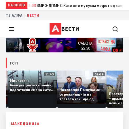
НАЈНОВО
19:39
ВМРО-ДПМНЕ: Како што му пукна меурот од сапуница „миг
|
ТВ АЛФА
ВЕСТИ
ВЕСТИ
ТОП
12:03
11:43
09:08
Мицкоски:
Акумулациите се полни,
рант
Николоски: Почнуваме
подготвени сме за сите
Простор
а за
со реализација на
ризици, не размислување
– држав
ја
третата секција од
за поскапување на
полни с
железничкиот Коридор
струјата
8, Македонија станува
раскрсница на Балканот
МАКЕДОНИЈА