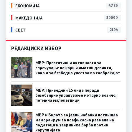
ЕКОНОМИЈА
4786
МАКЕДОНИЈА
39099
СВЕТ
2194
РЕДАКЦИСКИ ИЗБОР
МВР: Превентивни активности за
спречување пожари и имотни деликти,
како и за безбедно учество во сообраќајот
МВР: Приведени 15 лица поради
безобѕирно управување моторно возило,
петмина малолетници
МВР и Бирото за јавни набавки потпишаа
меморандум за поефикасна размена на
податоци и заедничка борба против
корупцијата