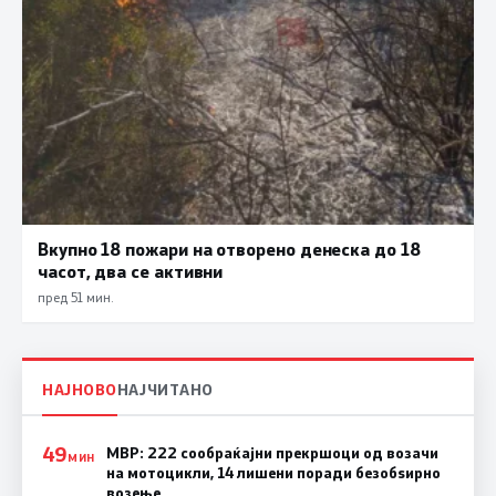
Вкупно 18 пожари на отворено денеска до 18
часот, два се активни
пред 51 мин.
НАЈНОВО
НАЈЧИТАНО
49
МВР: 222 сообраќајни прекршоци од возачи
МИН
на мотоцикли, 14 лишени поради безобѕирно
возење