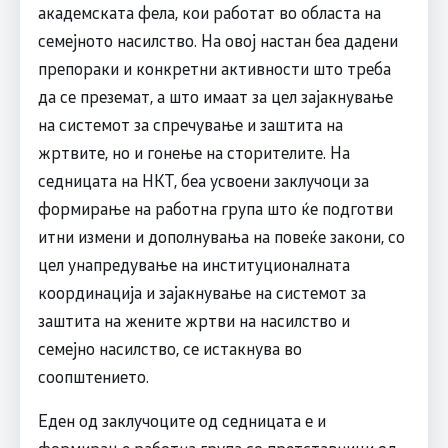
академската фела, кои работат во областа на
семејното насилство. На овој настан беа дадени
препораки и конкретни активности што треба
да се преземат, а што имаат за цел зајакнување
на системот за спречување и заштита на
жртвите, но и гонење на сторителите. На
седницата на НКТ, беа усвоени заклучоци за
формирање на работна група што ќе подготви
итни измени и дополнувања на повеќе закони, со
цел унапредување на институционалната
координација и зајакнување на системот за
заштита на жените жртви на насилство и
семејно насилство, се истакнува во
соопштението.
Еден од заклучоците од седницата е и