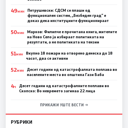
49
Петрушевски: СДСМ се плаши од
МИН
функционален систем, „Безбеден град“ е
доказ дека институциите функционираат
50
Марков: Филипче е прочитана книга, жителите
МИН
на Ново Село ја избираат политиката на
резултати, а не политиката на тензии
51
Вкупно 18 пожари на отворено денеска до 18
МИН
часот, два се активни
52
Десет години од катастрофалната поплава во
МИН
населените места во општина Гази Баба
4
Десет години од катастрофалните поплави во
Ч
Скопско: Во невремето загинаа 22 лица
ПРИКАЖИ УШТЕ ВЕСТИ →
РУБРИКИ