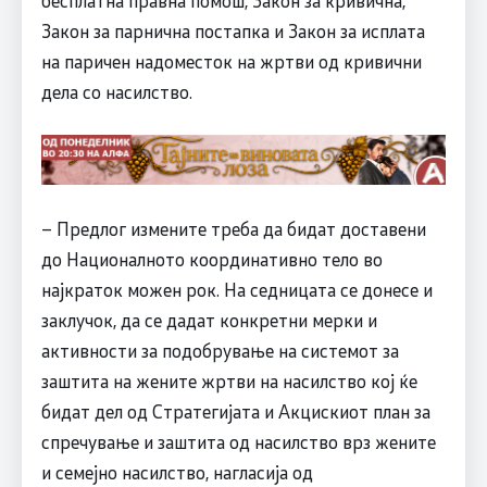
бесплатна правна помош, Закон за кривична,
Закон за парнична постапка и Закон за исплата
на паричен надоместок на жртви од кривични
дела со насилство.
– Предлог измените треба да бидат доставени
до Националното координативно тело во
најкраток можен рок. На седницата се донесе и
заклучок, да се дадат конкретни мерки и
активности за подобрување на системот за
заштита на жените жртви на насилство кој ќе
бидат дел од Стратегијата и Акцискиот план за
спречување и заштита од насилство врз жените
и семејно насилство, нагласија од