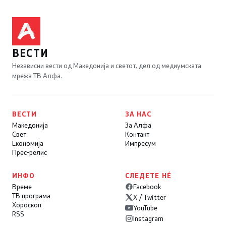
ВЕСТИ
Независни вести од Македонија и светот, дел од медиумската
мрежа ТВ Алфа.
ВЕСТИ
ЗА НАС
Македонија
За Алфа
Свет
Контакт
Економија
Импресум
Прес-релис
ИНФО
СЛЕДЕТЕ НÉ
Време
Facebook
ТВ програма
X / Twitter
Хороскоп
YouTube
RSS
Instagram