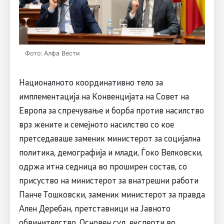
Фото: Алфа Вести
Националното координативно тело за
имплементација на Конвенцијата на Совет на
Европа за спречување и борба против насилство
врз жените и семејното насилство со кое
претседаваше заменик министерот за социјална
политика, демографија и млади, Ѓоко Велковски,
одржа итна седница во проширен состав, со
присуство на министерот за внатрешни работи
Панче Тошковски, заменик министерот за правда
Ален Деребан, претставници на Јавното
обвинителство, Основен суд, експерти во