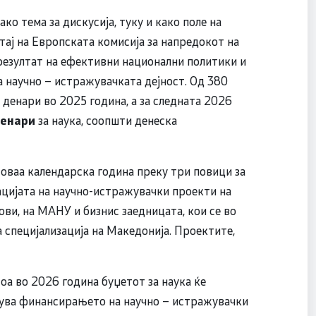
ко тема за дискусија, туку и како поле на
тај на Европската комисија за напредокот на
 резултат на ефективни национални политики и
а научно – истражувачката дејност. Од 380
денари во 2025 година, а за следната 2026
денари
за наука, соопшти денеска
ваа календарска година преку три повици за
ацијата на научно-истражувачки проекти на
ови, на МАНУ и бизнис заедницата, кои се во
а специјализација на Македонија. Проектите,
тоа во 2026 година буџетот за наука ќе
ува финансирањето на научно – истражувачки