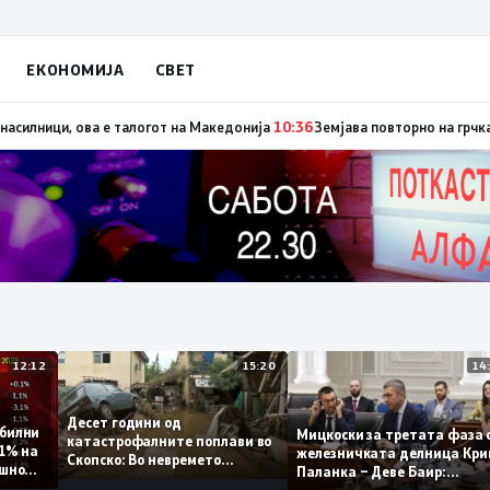
ЕКОНОМИЈА
СВЕТ
 денес со изјавата призна дека во случајот во Ново Село учествувале 
12:12
15:20
Десет години од
 стабилни
Мицкоски за третата ф
катастрофалните поплави во
о 0,1% на
железничката делница 
Скопско: Во невремето
годишно
Паланка – Деве Баир:
загинаа 22 лица
Проектот нема да заврш