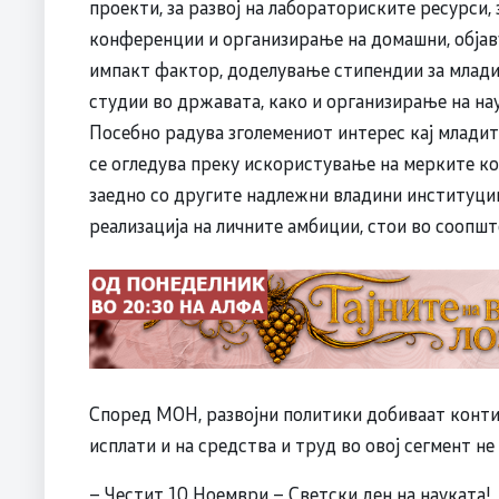
проекти, за развој на лабораториските ресурси,
конференции и организирање на домашни, објаву
импакт фактор, доделување стипендии за млади 
студии во државата, како и организирање на на
Посебно радува зголемениот интерес кај младите
се огледува преку искористување на мерките ко
заедно со другите надлежни владини институц
реализација на личните амбиции, стои во соопшт
Според МОН, развојни политики добиваат контин
исплати и на средства и труд во овој сегмент не
– Честит 10 Ноември – Светски ден на науката!