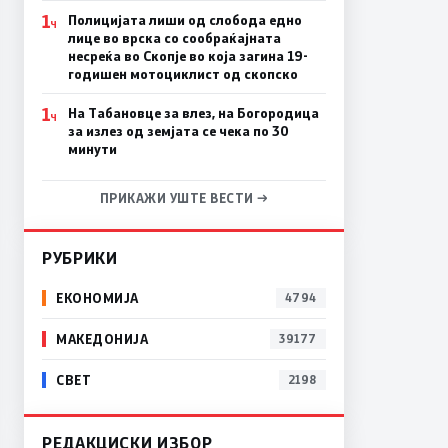
1
Полицијата лиши од слобода едно
Ч
лице во врска со сообраќајната
несреќа во Скопје во која загина 19-
годишен мотоциклист од скопско
1
На Табановце за влез, на Богородица
Ч
за излез од земјата се чека по 30
минути
ПРИКАЖИ УШТЕ ВЕСТИ →
РУБРИКИ
ЕКОНОМИЈА
4794
МАКЕДОНИЈА
39177
СВЕТ
2198
РЕДАКЦИСКИ ИЗБОР