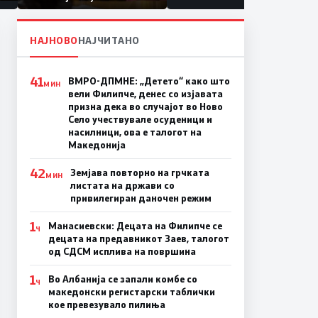
првачиња помалку
на
НАЈНОВО
НАЈЧИТАНО
41
ВМРО-ДПМНЕ: „Детето“ како што
МИН
вели Филипче, денес со изјавата
призна дека во случајот во Ново
Село учествувале осуденици и
насилници, ова е талогот на
Македонија
42
Земјава повторно на грчката
МИН
листата на држави со
привилегиран даночен режим
1
Манасиевски: Децата на Филипче се
Ч
децата на предавникот Заев, талогот
од СДСМ исплива на површина
1
Во Албанија се запали комбе со
Ч
македонски регистарски таблички
кое превезувало пилиња