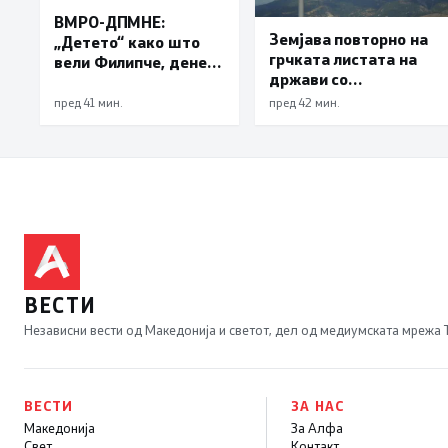
ВМРО-ДПМНЕ:
Земјава повторно на
„Детето“ како што
грчката листата на
вели Филипче, денес
држави со
со изјавата призна
привилегиран
дека во случајот во
пред 41 мин.
пред 42 мин.
даночен режим
Ново Село
учествувале
осуденици и
насилници, ова е
талогот на
Македонија
ВЕСТИ
Независни вести од Македонија и светот, дел од медиумската мрежа
ВЕСТИ
ЗА НАС
Македонија
За Алфа
Свет
Контакт