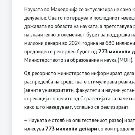
Науката во Македонија се актуелизира не само ка
делување. Ова го потврдува и последниот извеш
државата во областа на науката, а претставува
на значително зголемениот буџет за поддршка н
милиони денари во 2024 година на 680 милиони 
предвиден е рекорден буџет од
773 милиони 
Министерството за образование и наука (МОН).
Од ресорното министерство информираат дела о
распределба на средства е стимулирана реализ
јавните универзитети, факултети и научни устан
корелација со целите од Стратегијата за паметн
како што наведуваат, успешно се реализираат.
– Науката е столб на општествениот развој и за
изнесува
773 милиони денари
со кои продолж