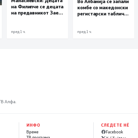
Манасиевски: Децата
Во Албанија се запали
на Филипче се децата
комбе со македонски
на предавникот Заев,
регистарски таблички
талогот од СДСМ
кое превезувало
исплива на површина
пилиња
пред 1 ч.
пред 1 ч.
 ТВ Алфа.
ИНФО
СЛЕДЕТЕ НÉ
Време
Facebook
ТВ програма