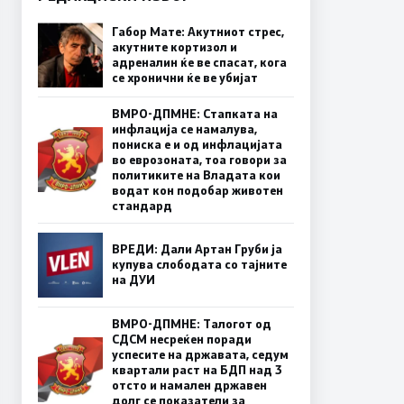
Габор Мате: Акутниот стрес,
акутните кортизол и
адреналин ќе ве спасат, кога
се хронични ќе ве убијат
ВМРО-ДПМНЕ: Стапката на
инфлација се намалува,
пониска е и од инфлацијата
во еврозоната, тоа говори за
политиките на Владата кои
водат кон подобар животен
стандард
ВРЕДИ: Дали Артан Груби ја
купува слободата со тајните
на ДУИ
ВМРО-ДПМНЕ: Талогот од
СДСМ несреќен поради
успесите на државата, седум
квартали раст на БДП над 3
отсто и намален државен
долг се показатели за