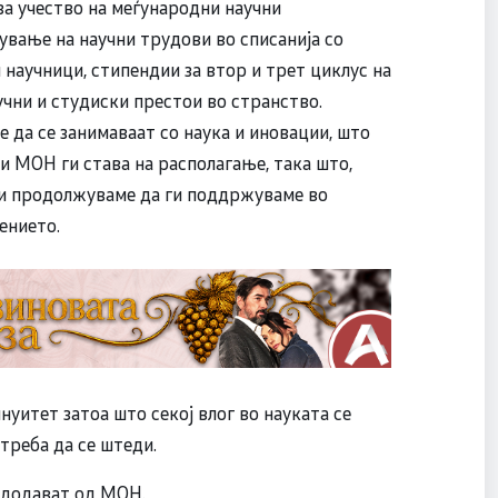
 за учество на меѓународни научни
вање на научни трудови во списанија со
научници, стипендии за втор и трет циклус на
учни и студиски престои во странство.
 да се занимаваат со наука и иновации, што
и МОН ги става на располагање, така што,
ии продолжуваме да ги поддржуваме во
ението.
уитет затоа што секој влог во науката се
 треба да се штеди.
, додават од МОН.