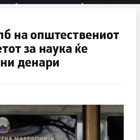
половина тунел во слепа
улица, сега имаме цели
лб на општествениот
етот за наука ќе
они денари