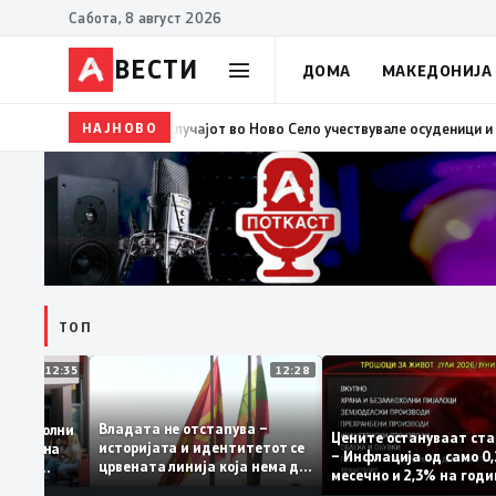
Сабота, 8 август 2026
ВЕСТИ
ДОМА
МАКЕДОНИЈА
НАЈНОВО
10:37
ВМРО-ДПМНЕ: „Детето“ како што вели Филипче,
ТОП
12:35
12:28
Владата не отстапува –
 се задоволни
Цените остануваат
историјата и идентитетот се
учениците на
– Инфлација од сам
црвената линија која нема да
ржавната
месечно и 2,3% на 
се погази
ниво