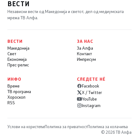
ВЕСТИ
Независни вести од Македонија и светот, дел од медиумската
мрежа ТВ Алфа.
ВЕСТИ
ЗА НАС
Македонија
За Алфа
Свет
Контакт
Економија
Импресум
Прес-релис
ИНФО
СЛЕДЕТЕ НÉ
Време
Facebook
ТВ програма
X / Twitter
Хороскоп
YouTube
RSS
Instagram
Услови на користење
Политика за приватност
Политика за колачиња
© 2026 ТВ Алфа