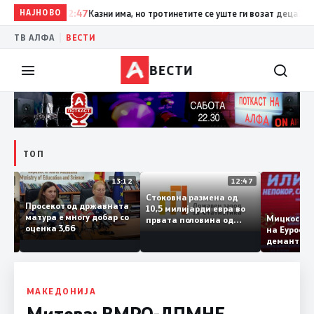
НАЈНОВО
12:47
Казни има, но тротинетите се уште ги возат деца
12:47
По
|
ТВ АЛФА
ВЕСТИ
ВЕСТИ
ТОП
13:45
13:12
12:47
Стоковна размена од
Просекот од државната
10,5 милијарди евра во
матура е многу добар со
арм се
Мицкос
првата половина од
оценка 3,66
мври
на Еуро
годината – Македонија
 3.000
демант
го зголемува извозот
у
опозиц
МАКЕДОНИЈА
Митева: ВМРО-ДПМНЕ