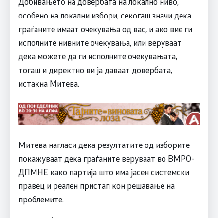
Добивањето на довербата на локално ниво,
особено на локални избори, секогаш значи дека
граѓаните имаат очекувања од вас, и ако вие ги
исполните нивните очекувања, или веруваат
дека можете да ги исполните очекувањата,
тогаш и директно ви ја даваат довербата,
истакна Митева.
Митева нагласи дека резултатите од изборите
покажуваат дека граѓаните веруваат во ВМРО-
ДПМНЕ како партија што има јасен системски
правец и реален пристап кон решавање на
проблемите.