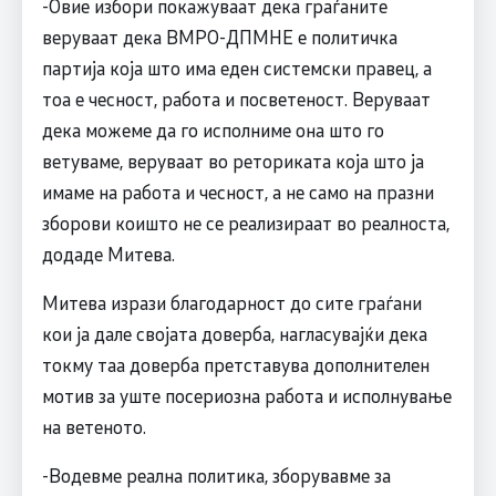
-Овие избори покажуваат дека граѓаните
веруваат дека ВМРО-ДПМНЕ е политичка
партија која што има еден системски правец, а
тоа е чесност, работа и посветеност. Веруваат
дека можеме да го исполниме она што го
ветуваме, веруваат во реториката која што ја
имаме на работа и чесност, а не само на празни
зборови коишто не се реализираат во реалноста,
додаде Митева.
Митева изрази благодарност до сите граѓани
кои ја дале својата доверба, нагласувајќи дека
токму таа доверба претставува дополнителен
мотив за уште посериозна работа и исполнување
на ветеното.
-Водевме реална политика, зборувавме за