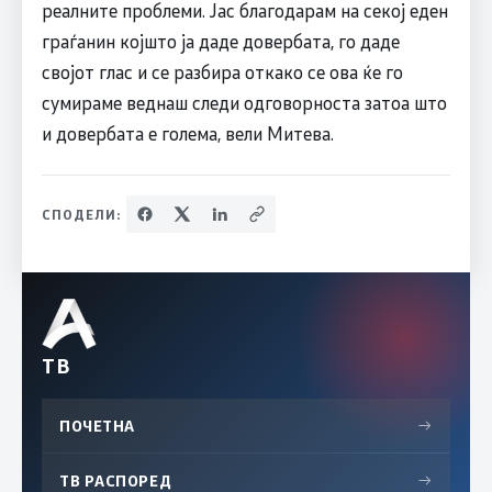
реалните проблеми. Јас благодарам на секој еден
граѓанин којшто ја даде довербата, го даде
својот глас и се разбира откако се ова ќе го
сумираме веднаш следи одговорноста затоа што
и довербата е голема, вели Митева.
СПОДЕЛИ:
ТВ
ПОЧЕТНА
→
ТВ РАСПОРЕД
→