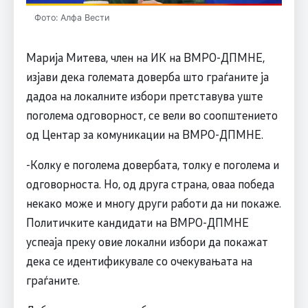
Фото: Алфа Вести
Марија Митева, член на ИК на ВМРО-ДПМНЕ,
изјави дека големата доверба што граѓаните ја
дадоа на локалните избори претставува уште
поголема одговорност, се вели во соопштението
од Центар за комуникации на ВМРО-ДПМНЕ.
-Колку е поголема довербата, толку е поголема и
одговорноста. Но, од друга страна, оваа победа
некако може и многу други работи да ни покаже.
Политичките кандидати на ВМРО-ДПМНЕ
успеаја преку овие локални избори да покажат
дека се идентификувале со очекувањата на
граѓаните.