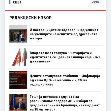
СВЕТ
2196
РЕДАКЦИСКИ ИЗБОР
И наставниците се задоволни од успехот
на учениците на испитите од државната
матура
Владата не отстапува – историјата и
идентитетот се црвената линија која нема
да се погази
Цените остануваат стабилни – Инфлација
од само 0,1% на месечно и 2,3% на
годишно ниво
Гаши ја потпиша одлуката за
распишување предвремени избори за
градоначалник на Брвеница, ќе се одржат
на 18 октомври