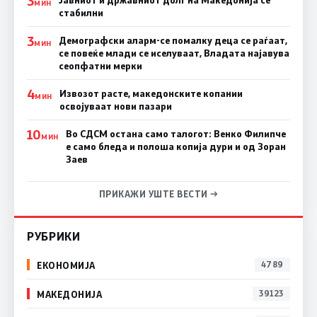
3
Јавниот и државниот долг на Македонија се
МИН
стабилни
3
Демографски аларм-се помалку деца се раѓаат,
МИН
се повеќе млади се иселуваат, Владата најавува
сеопфатни мерки
4
Извозот расте, македонските копании
МИН
освојуваат нови пазари
10
Во СДСМ остана само талогот: Венко Филипче
МИН
е само бледа и полоша копија дури и од Зоран
Заев
ПРИКАЖИ УШТЕ ВЕСТИ →
РУБРИКИ
ЕКОНОМИЈА
4789
МАКЕДОНИЈА
39123