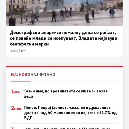
Демографски аларм-се помалку деца се раѓаат,
се повеќе млади се иселуваат, Владата најавува
сеопфатни мерки
пред 3 мин.
НАЈНОВО
НАЈЧИТАНО
1
Казни има, но тротинетите се уште ги возат
МИН
деца
2
Попов: Покрај јавниот, намален и државниот
МИН
долг за над 40 милиони евра кој сега е 51,7% од
БДП