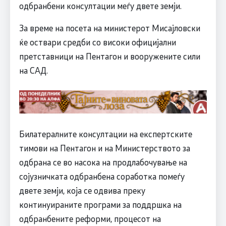
одбранбени консултации меѓу двете земји.
За време на посета на министерот Мисајловски
ќе оствари средби со високи официјални
претставници на Пентагон и вооружените сили
на САД.
Билатералните консултации на експертските
тимови на Пентагон и на Министерството за
одбрана се во насока на продлабочување на
сојузничката одбранбена соработка помеѓу
двете земји, која се одвива преку
континуираните програми за поддршка на
одбранбените реформи, процесот на