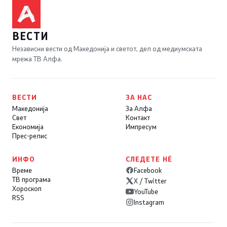
ВЕСТИ
Независни вести од Македонија и светот, дел од медиумската
мрежа ТВ Алфа.
ВЕСТИ
ЗА НАС
Македонија
За Алфа
Свет
Контакт
Економија
Импресум
Прес-релис
ИНФО
СЛЕДЕТЕ НÉ
Време
Facebook
ТВ програма
X / Twitter
Хороскоп
YouTube
RSS
Instagram