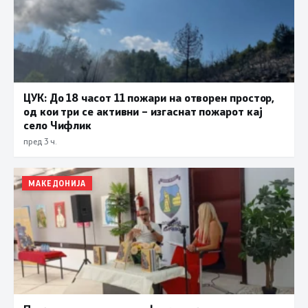
ЦУК: До 18 часот 11 пожари на отворен простор,
од кои три се активни – изгаснат пожарот кај
село Чифлик
пред 3 ч.
МАКЕДОНИЈА