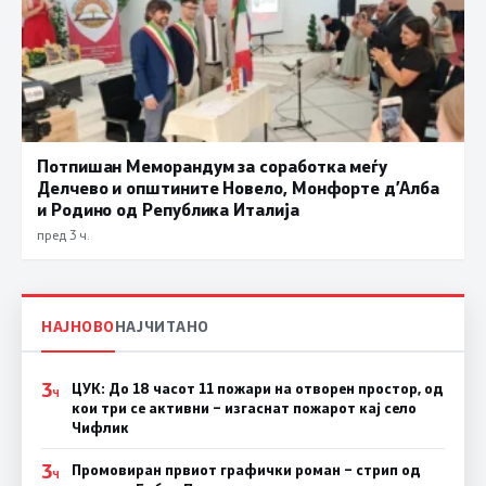
Потпишан Меморандум за соработка меѓу
Делчево и општините Новело, Монфорте д’Алба
и Родино од Република Италија
пред 3 ч.
НАЈНОВО
НАЈЧИТАНО
3
ЦУК: До 18 часот 11 пожари на отворен простор, од
Ч
кои три се активни – изгаснат пожарот кај село
Чифлик
3
Промовиран првиот графички роман – стрип од
Ч