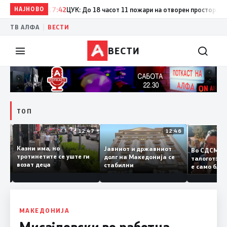
НАЈНОВО
17:42
ЦУК: До 18 часот 11 пожари на отворен простор, од кои
|
ТВ АЛФА
ВЕСТИ
ВЕСТИ
ТОП
12:50
12:47
12:46
Казни има, но
Јавниот и државниот
Во СДСМ 
ии и
тротинетите се уште ги
долг на Македонија се
талогот:
возат деца
стабилни
е само б
ето
копија д
Заев
МАКЕДОНИЈА
Мисајловски во работна