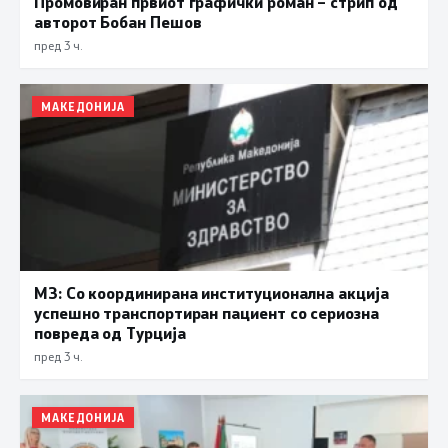
Промовиран првиот графички роман – стрип од
авторот Бобан Пешов
пред 3 ч.
МАКЕДОНИЈА
МЗ: Со координирана институционална акција
успешно транспортиран пациент со сериозна
повреда од Турција
пред 3 ч.
МАКЕДОНИЈА