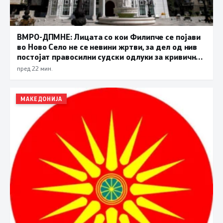
ВМРО-ДПМНЕ: Лицата со кои Филипче се појави
во Ново Село не се невини жртви, за дел од нив
постојат правосилни судски одлуки за кривични
дела
пред 22 мин.
МАКЕДОНИЈА