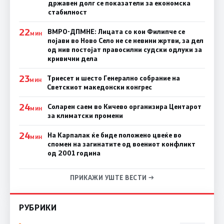
државен долг се показатели за економска
стабилност
22
ВМРО-ДПМНЕ: Лицата со кои Филипче се
МИН
појави во Ново Село не се невини жртви, за дел
од нив постојат правосилни судски одлуки за
кривични дела
23
Триесет и шесто Генерално собрание на
МИН
Светскиот македонски конгрес
24
Соларен саем во Кичево организира Центарот
МИН
за климатски промени
24
На Карпалак ќе биде положено цвеќе во
МИН
спомен на загинатите од воениот конфликт
од 2001 година
ПРИКАЖИ УШТЕ ВЕСТИ →
РУБРИКИ