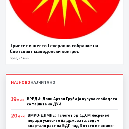
Триесет и шесто Генерално собрание на
Светскиот македонски конгрес
пред 23 мин.
НАЈНОВО
НАЈЧИТАНО
19
ВРЕДИ: Дали Артан Груби ја купува слободата
МИН
со тајните на ДУИ
20
ВМРО-ДПМНЕ: Талогот од СДСМ несреќен
МИН
поради успесите на државата, седум
квартали раст на БДП над 3 отсто и намален