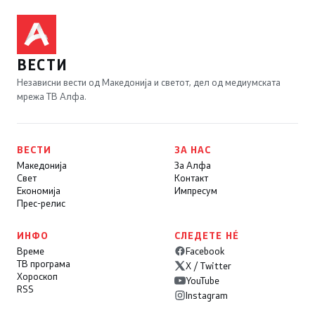
ВЕСТИ
Независни вести од Македонија и светот, дел од медиумската
мрежа ТВ Алфа.
ВЕСТИ
ЗА НАС
Македонија
За Алфа
Свет
Контакт
Економија
Импресум
Прес-релис
ИНФО
СЛЕДЕТЕ НÉ
Време
Facebook
ТВ програма
X / Twitter
Хороскоп
YouTube
RSS
Instagram