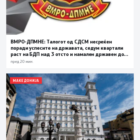
ВМРО-ДПМНЕ: Талогот од СДСМ несреќен
поради успесите на државата, седум квартали
раст на БДП над 3 отсто и намален државен долг
се показатели за економска стабилност
пред 20 мин.
МАКЕДОНИЈА