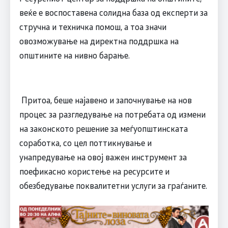
веќе е воспоставена солидна база од експерти за
стручна и техничка помош, а тоа значи
овозможување на директна поддршка на
општините на нивно барање.
Притоа, беше најавено и започнување на нов
процес за разгледување на потребата од измени
на законското решение за меѓуопштинската
соработка, со цел поттикнување и
унапредување на овој важен инструмент за
поефикасно користење на ресурсите и
обезбедување поквалитетни услуги за граѓаните.