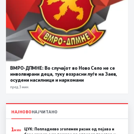
ВМРО-ДПМНЕ: Во случајот во Ново Село не се
инволвирани деца, туку возрасни луѓе на Заев,
осудени насилници и наркомани
пред 3 мин.
НАЈНОВО
НАЈЧИТАНО
1
ЦУК: Попладнево зголемен ризик од појава и
МИН