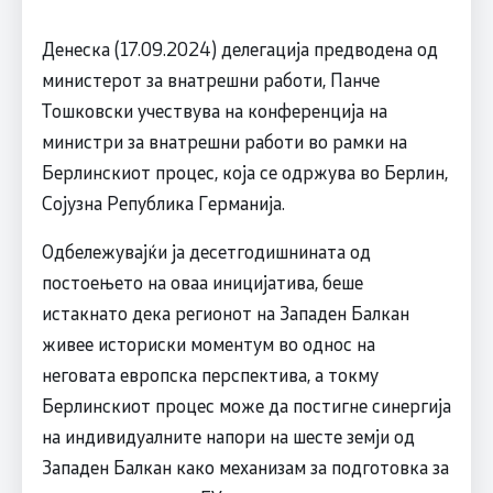
Денеска (17.09.2024) делегација предводена од
министерот за внатрешни работи, Панче
Тошковски учествува на конференција на
министри за внатрешни работи во рамки на
Берлинскиот процес, која се одржува во Берлин,
Сојузна Република Германија.
Одбележувајќи ја десетгодишнината од
постоењето на оваа иницијатива, беше
истакнато дека регионот на Западен Балкан
живее историски моментум во однос на
неговата европска перспектива, а токму
Берлинскиот процес може да постигне синергија
на индивидуалните напори на шесте земји од
Западен Балкан како механизам за подготовка за