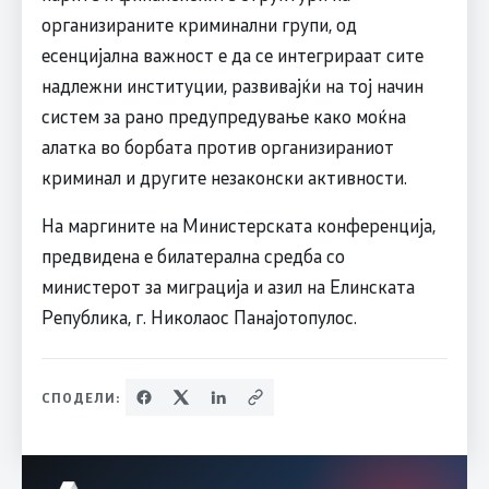
организираните криминални групи, од
есенцијална важност е да се интегрираат сите
надлежни институции, развивајќи на тој начин
систем за рано предупредување како моќна
алатка во борбата против организираниот
криминал и другите незаконски активности.
На маргините на Министерската конференција,
предвидена е билатерална средба со
министерот за миграција и азил на Елинската
Република, г. Николаос Панајотопулос.
СПОДЕЛИ: