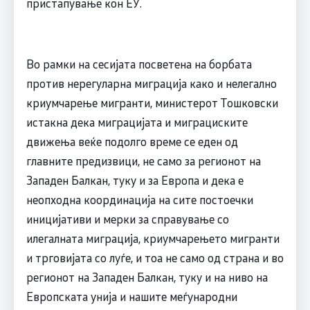
пристапување кон ЕУ.
Во рамки на сесијата посветена на борбата
против нерегуларна миграција како и нелегално
криумчарење мигранти, министерот Тошковски
истакна дека миграцијата и миграциските
движења веќе подолго време се еден од
главните предизвици, не само за регионот на
Западен Балкан, туку и за Европа и дека е
неопходна координација на сите постоечки
иницијативи и мерки за справување со
илегалната миграција, криумчарењето мигранти
и трговијата со луѓе, и тоа не само од страна и во
регионот на Западен Балкан, туку и на ниво на
Европската унија и нашите меѓународни