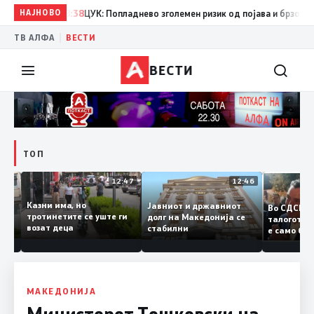
НАЈНОВО
08:38
ЦУК: Попладнево зголемен ризик од појава и брзо ширење
|
ТВ АЛФА
ВЕСТИ
ВЕСТИ
ТОП
12:50
12:47
12:46
Казни има, но
Јавниот и државниот
Во СДС
дии и
тротинетите се уште ги
долг на Македонија се
талого
возат деца
стабилни
е само 
нието
копија 
Заев
МАКЕДОНИЈА
Министерот Тошковски на