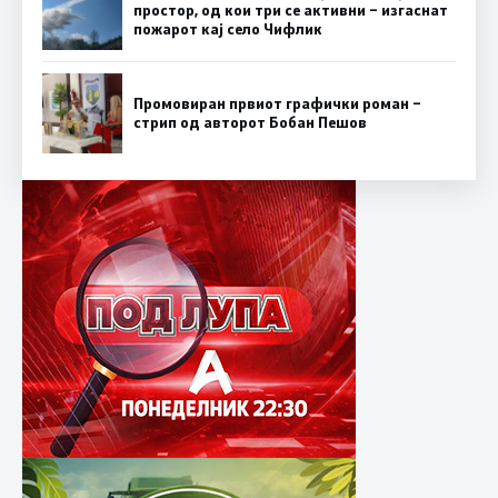
простор, од кои три се активни – изгаснат
пожарот кај село Чифлик
Промовиран првиот графички роман –
стрип од авторот Бобан Пешов