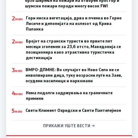
брзо ширење на пожари на отворен простор и
шумски пожари поради многу висок FWI
2
Гори ниска вегетација, дрва и пченка во Горно
МИН
Лисиче и депонијата на излезот од Крива
Паланка
2
Бројот на странски туристи во првите пет
МИН
месеци зголемен за 23,6 отсто, Македонија се
позиционира како атрактивна туристичка
дестинација
3
ВМРО-ДПМНЕ: Во случајот во Ново Село не се
МИН
инволвирани деца, туку возрасни луѓе на Заев,
осудени насилници и наркомани
4
Нема подолги задржувања на граничните
МИН
премини
5
Свети Климент Охридски и Свети Пантелејмон
МИН
ПРИКАЖИ УШТЕ ВЕСТИ →