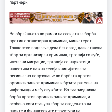
партнери.
Во обраќањето во рамки на сесијата за борба
против организиран криминал, министерот
Тошковски подвлече дека без оглед дали станува
збор за организиран криминал, трговија со луѓе,
илегални миграции, трговија со наркотици…
навистина е важна секоја иницијатива за
регионално поврзување во борбата против
организираниот криминал и брзата размена на
информации меѓу службите. Во таа заедничка
борба против организираниот криминал, а
особено кога станува збор за следењето на
парите и финансиските структури на