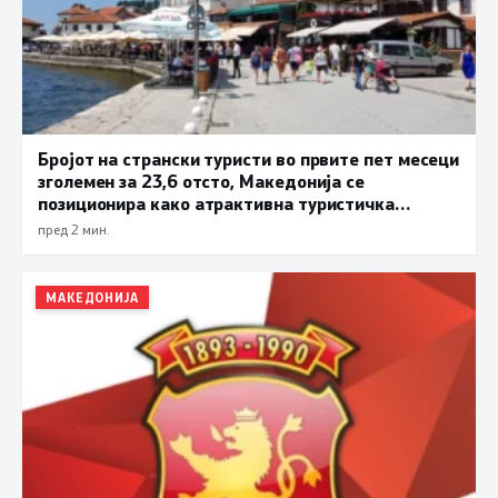
Бројот на странски туристи во првите пет месеци
зголемен за 23,6 отсто, Македонија се
позиционира како атрактивна туристичка
дестинација
пред 2 мин.
МАКЕДОНИЈА