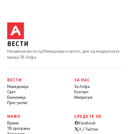
ВЕСТИ
Независни вести од Македонија и светот, дел од медиумската
мрежа ТВ Алфа.
ВЕСТИ
ЗА НАС
Македонија
За Алфа
Свет
Контакт
Економија
Импресум
Прес-релис
ИНФО
СЛЕДЕТЕ НÉ
Време
Facebook
ТВ програма
X / Twitter
Хороскоп