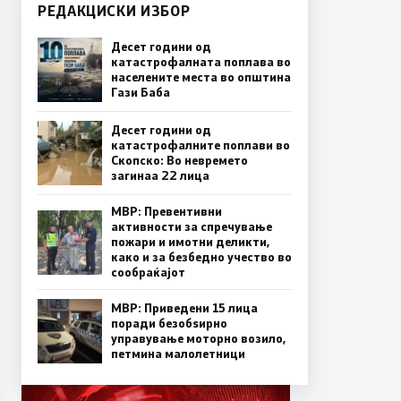
РЕДАКЦИСКИ ИЗБОР
Десет години од
катастрофалната поплава во
населените места во општина
Гази Баба
Десет години од
катастрофалните поплави во
Скопско: Во невремето
загинаа 22 лица
МВР: Превентивни
активности за спречување
пожари и имотни деликти,
како и за безбедно учество во
сообраќајот
МВР: Приведени 15 лица
поради безобѕирно
управување моторно возило,
петмина малолетници