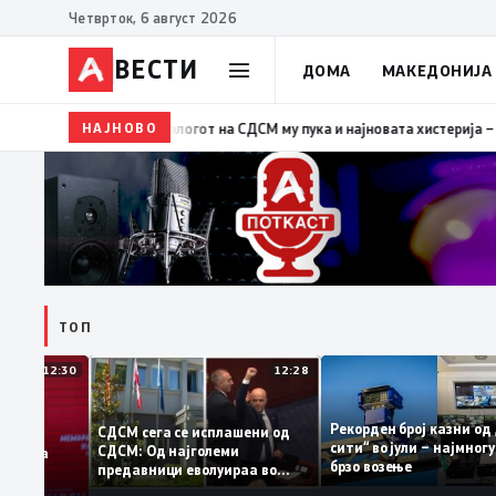
Четврток, 6 август 2026
ВЕСТИ
ДОМА
МАКЕДОНИЈА
НАЈНОВО
19:39
ВМРО-ДПМНЕ: Како што му пукна меурот од сапу
ТОП
12:30
12:28
Рекорден број казн
СДСМ сега се исплашени од
сити“ во јули – најм
СДСМ: Од најголеми
атоците на
брзо возење
предавници еволуираа во
емантираат
најголеми патриоти