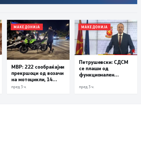
МАКЕДОНИЈА
МАКЕДОНИЈА
Петрушевски: СДСМ
МВР: 222 сообраќајни
се плаши од
прекршоци од возачи
функционален
на мотоцикли, 14
систем, „Безбеден
лишени поради
град“ е доказ дека
пред 3 ч.
пред 3 ч.
безобѕирно возење
институциите
функционираат