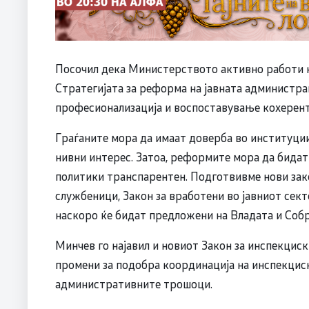
Посочил дека Министерството активно работи н
Стратегијата за реформа на јавната администрац
професионализација и воспоставување кохерент
Граѓаните мора да имаат доверба во институции
нивни интерес. Затоа, реформите мора да бидат
политики транспарентен. Подготвивме нови зак
службеници, Закон за вработени во јавниот сек
наскоро ќе бидат предложени на Владата и Собр
Минчев го најавил и новиот Закон за инспекциск
промени за подобра координација на инспекцис
административните трошоци.