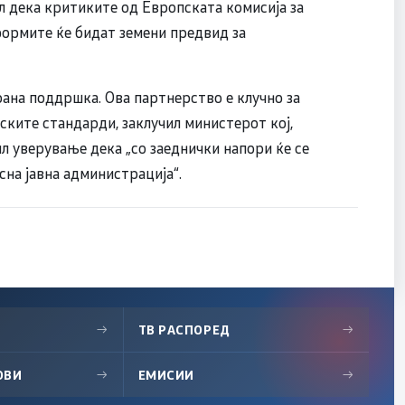
л дека критиките од Европската комисија за
ормите ќе бидат земени предвид за
ана поддршка. Ова партнерство е клучно за
ките стандарди, заклучил министерот кој,
л уверување дека „со заеднички напори ќе се
сна јавна администрација“.
→
ТВ РАСПОРЕД
→
ОВИ
→
ЕМИСИИ
→