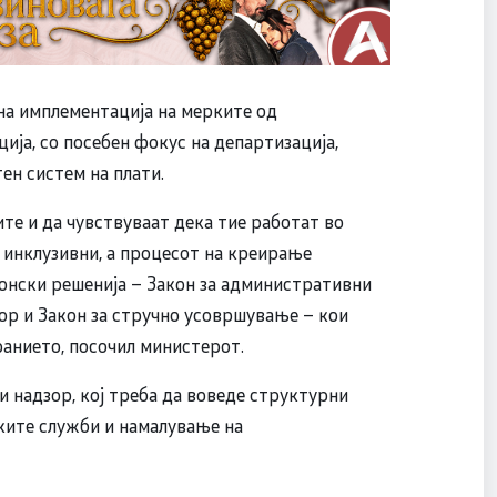
а имплементација на мерките од
ија, со посебен фокус на департизација,
ен систем на плати.
те и да чувствуваат дека тие работат во
 инклузивни, а процесот на креирање
онски решенија – Закон за административни
тор и Закон за стручно усовршување – кои
анието, посочил министерот.
и надзор, кој треба да воведе структурни
ките служби и намалување на