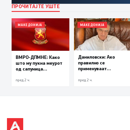
ПРОЧИТАЈТЕ УШТЕ
МАКЕДОНИЈА
МАКЕДОНИЈА
Даниловски: Ако
ВМРО-ДПМНЕ: Како
правилно се
што му пукна меурот
применуваат
од сапуница
методите на заштита,
„мигранти за пари“,
може да се
така на талогот на
пред 2 ч.
пред 2 ч.
минимизира ризикот
СДСМ му пука и
од западнонилска
најновата хистерија –
треска
прифаќање на
француски предлог