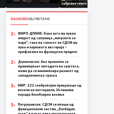
Коридор 8, Македонија
забрзано темпо
станува раскрсница на
Балканот
НАЈНОВО
НАЈЧИТАНО
2
ВМРО-ДПМНЕ: Како што му пукна
Ч
меурот од сапуница „мигранти за
пари“, така на талогот на СДСМ му
пука и најновата хистерија –
прифаќање на француски предлог
2
Даниловски: Ако правилно се
Ч
применуваат методите на заштита,
може да се минимизира ризикот од
западнонилска треска
3
МВР: 222 сообраќајни прекршоци од
Ч
возачи на мотоцикли, 14 лишени
поради безобѕирно возење
3
Петрушевски: СДСМ се плаши од
Ч
функционален систем, „Безбеден
град“ е доказ дека институциите