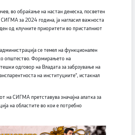
чев, во обраќање на настан денеска, посветен
а СИГМА за 2024 година, ја нагласил важноста
еден од клучните приоритети во пристапниот
 администрација се темел на функционален
тско општество. Формирањето на
тешки одговор на Владата за забрзување на
нспарентноста на институциите“, истакнал
от на СИГМА претставува значајна алатка за
ија на областите во кои е потребно