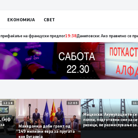
ЕКОНОМИЈА
СВЕТ
ница „мигранти за пари“, така на талогот на СДСМ му пука и најновата
12:18
12:03
Мицкоски: Акумулациит
и од „Сејф
полни, подготвени сме 
ногу за
ризици, не размислувањ
Македонија доби грант од
поскапување на струја
149 милиони евра за пругата
кон Бугарија