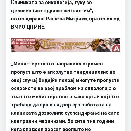
Клиниката за онкологија, туку во
целокупниот здравствен систем“,
потенцираше Рашела Мизрахи, пратеник од
ВМРО ДПМНЕ.
„Министерството направило огромен
пропуст што е апсолутно тенденциозно во
овој случај бидејќи покрај многуте пропусти
основното во овој проблем на онкологија е
тоа што министерството како орган кој што
требало да врши надзор врз работата на
клиниката дозволило суспендирање на сите
контролни механизми. Во сите тие години
кога владеел хаосот воопшто не