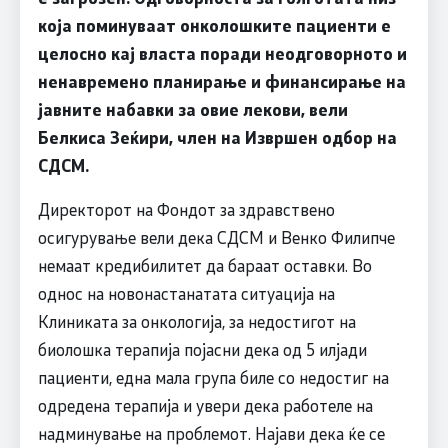
која поминуваат онколошките пациенти е
целосно кај власта поради неодговорното и
ненавремено планирање и финансирање на
јавните набавки за овие лекови, вели
Белкиса Зеќири, член на Извршен одбор на
СДСМ.
Директорот на Фондот за здравствено
осигурување вели дека СДСМ и Венко Филипче
немаат кредибилитет да бараат оставки. Во
однос на новонастанатата ситуација на
Клиниката за онкологија, за недостигот на
биолошка терапија појасни дека од 5 илјади
пациенти, една мала група биле со недостиг на
одредена терапија и увери дека работеле на
надминување на проблемот. Најави дека ќе се