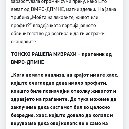
заработувала огромни суми преку, како што
велат од ВМРО-ДПМНЕ, матни зделки. На јавна
трибина „Моќта на лековите, живот или
профит?“ владејачката партија јавното
обвинителство да реагира и да ги истражи
скандалите.
ТОНСКО РАШЕЛА МИЗРАХИ – пратеник од
ВМРО-ДПМНЕ
„Кога немате анализа, на крајот имате хаос,
којшто очигледно дека имало профити,
коишто биле позначајни отколку животот и
здравјето на граѓаните. До тука можеме да
заклучиме дека системот бил во целосно
безредие, хаос, којшто довело до колапс и
верувавме дека овој колапс не е само на