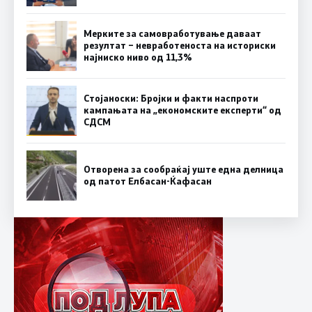
Мерките за самовработување даваат
резултат – невработеноста на историски
најниско ниво од 11,3%
Стојаноски: Бројки и факти наспроти
кампањата на „економските експерти“ од
СДСM
Отворена за сообраќај уште една делница
од патот Елбасан-Ќафасан