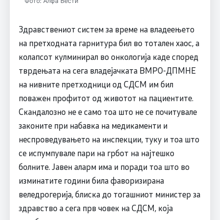
Фото: Алфа Вести
Здравствениот систем за време на владеењето
на претходната гарнитура бил во тотален хаос, а
колапсот кулминирал во онкологија каде според
тврдењата на сега владејачката ВМРО-ДПМНЕ
на нивните претходници од СДСМ им бил
поважен профитот од животот на пациентите.
Скандалозно не е само тоа што не се почитувале
законите при набавка на медикаменти и
неспроведувањето на инспекции, туку и тоа што
се испумпувале пари на грбот на најтешко
болните. Јавен аларм има и поради тоа што во
изминатите години била фаворизирана
веледрогерија, блиска до тогашниот министер за
здравство а сега прв човек на СДСМ, која