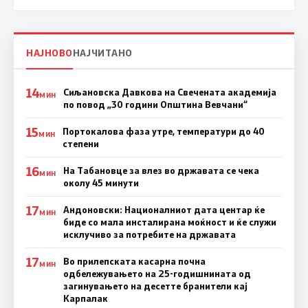
НАЈНОВО
НАЈЧИТАНО
14
Сиљановска Давкова на Свечената академија
МИН
по повод „30 години Општина Вевчани“
15
Портокалова фаза утре, температури до 40
МИН
степени
16
На Табановце за влез во државата се чека
МИН
околу 45 минути
17
Андоновски: Националниот дата центар ќе
МИН
биде со мала инсталирана моќност и ќе служи
исклучиво за потребите на државата
17
Во прилепската касарна почна
МИН
одбележувањето на 25-годишнината од
загинувањето на десетте бранители кај
Карпалак