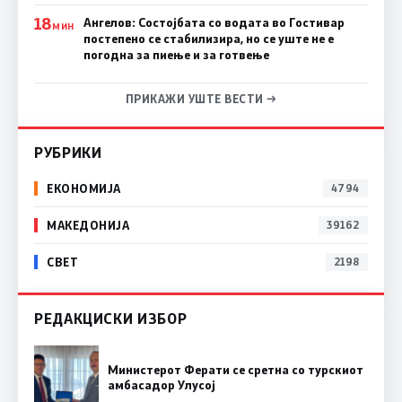
18
Ангелов: Состојбата со водата во Гостивар
МИН
постепено се стабилизира, но се уште не е
погодна за пиење и за готвење
ПРИКАЖИ УШТЕ ВЕСТИ →
РУБРИКИ
ЕКОНОМИЈА
4794
МАКЕДОНИЈА
39162
СВЕТ
2198
РЕДАКЦИСКИ ИЗБОР
Министерот Ферати се сретна со турскиот
амбасадор Улусој