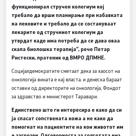
функционирал стручен колегиум кој
требало да врши планирање при набавката
на лековите и требало да се состануваат
лекарите од стручниот колегиум да
утврдат каде има потреба да се дава оваа
скапа биолошка терапија“, рече Петар
Ристески, пратеник од ВМРО ДПМНЕ.
Социјалдемократите сметаат дека за хаосот на
онкологија вината е кај власта. и денеска бараат
оставки од директорите на онкологија, Фондот
за здравство и министерот Таравари.
Единствено што ги интересира е како да си
ја спасат сопствената кожа а не како да
помогнат на пациентите на кои животот им
е загрозен. Одговорноста за голготата низ