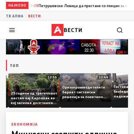
НАЈНОВО
19:09
Петрушевски: Левица да престане со лекции за морал и
|
ТВ АЛФА
ВЕСТИ
ВЕСТИ
ТОП
13:04
12:55
12:49
Гостивар
Оризопроизводителите
безбедна
бараат системски
нија
25 години од трагичниот
надежит
решенија за поевтино
настан кај Карпалак во
следнат
производство
кој загинаа десетмина
може да 
македонски бранители
ЕКОНОМИЈА
Мицкоски соопшти одлична