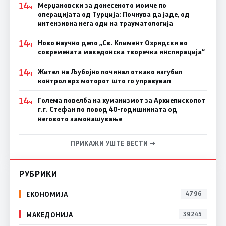
14
Мерџановски за донесеното момче по
Ч
операцијата од Турција: Почнува да јаде, од
интензивна нега оди на трауматологија
14
Ново научно дело „Св. Климент Охридски во
Ч
современата македонска творечка инспирација“
14
Жител на Љубојно починал откако изгубил
Ч
контрол врз моторот што го управувал
14
Голема повелба на хуманизмот за Архиепископот
Ч
г.г. Стефан по повод 40-годишнината од
неговото замонашување
ПРИКАЖИ УШТЕ ВЕСТИ →
РУБРИКИ
ЕКОНОМИЈА
4796
МАКЕДОНИЈА
39245