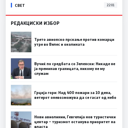
СВЕТ
2201
РЕДАКЦИСКИ ИЗБОР
Трето авионско прскање против комарци
утре во Велес и околината
Вучиќ по средбата со Зеленски: Никаде не
ја преминав границата, никому не му
служам
Грција гори: Над 400 пожари за 10 дена,
ветерот оневозможува да се гасат од небо
Нови авиолинии, Гевгелија нов туристички
центар – туризмот останува приоритет на
власта