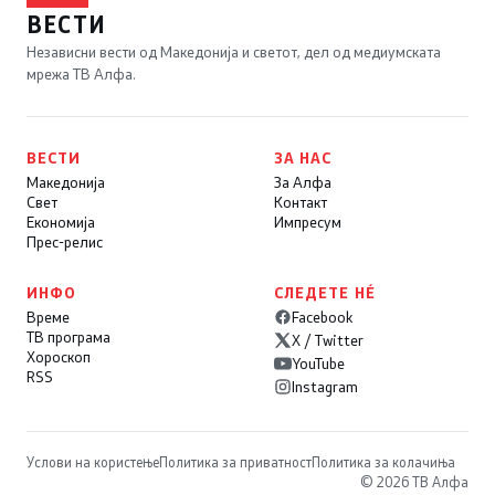
ВЕСТИ
Независни вести од Македонија и светот, дел од медиумската
мрежа ТВ Алфа.
ВЕСТИ
ЗА НАС
Македонија
За Алфа
Свет
Контакт
Економија
Импресум
Прес-релис
ИНФО
СЛЕДЕТЕ НÉ
Време
Facebook
ТВ програма
X / Twitter
Хороскоп
YouTube
RSS
Instagram
Услови на користење
Политика за приватност
Политика за колачиња
© 2026 ТВ Алфа