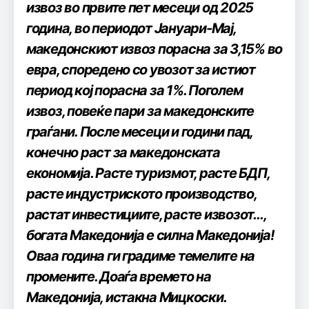
извоз во првите пет месеци од 2025
година, во периодот Јануари-Мај,
македонскиот извоз порасна за 3,15% во
евра, споредено со увозот за истиот
период кој порасна за 1%. Поголем
извоз, повеќе пари за македонските
граѓани. После месеци и години пад,
конечно раст за македонската
економија. Расте туризмот, расте БДП,
расте индустриското производство,
растат инвестициите, расте извозот…,
богата Македонија е силна Македонија!
Оваа година ги градиме темелите на
промените. Доаѓа времето на
Македонија, истакна Мицкоски.