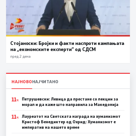
Стојаноски: Бројки и факти наспроти кампањата
на „економските експерти“ од СДСM
пред 2 дена
НАЈНОВО
НАЈЧИТАНО
11
Петрушевски: Левица да престане со лекции за
Ч
морал и да каже што направила за Македонија
11
Лауреатот на Светската награда на хуманизмот
Ч
Кристоф Бенедиктер од Охрид: Хуманизмот е
императив на нашето време