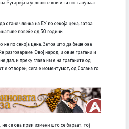
на Бугарија и условите кои и ги поставуваат
 стане членка на ЕУ по секоја цена, затоа
инативе повеќе од 30 години.
но не по секоја цена. Затоа што да беше ова
е разговараме. Овој народ, и овие граѓани и
е дал, и преку глава им е на граѓаните од
т е отворен, сега е моментумот, од Солана го
не се ова први измени што се бараат, тој