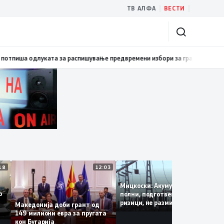
|
|
ТВ АЛФА
ВЕСТИ
 стабилни – Инфлација од само 0,1% на месечно и 2,3% на годишно ниво
12:18
12:03
11:4
Мицкоски: Акумулациите се
Сејф
полни, подготвени сме за сит
а
ризици, не размислување за
Македонија доби грант од
поскапување на струјата
149 милиони евра за пругата
кон Бугарија