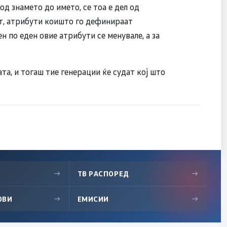
д знамето до името, се тоа е дел од
т, атрибути коишто го дефинираат
н по еден овие атрибути се менувале, а за
ата, и тогаш тие генерации ќе судат кој што
→
ТВ РАСПОРЕД
→
ОВИ
→
ЕМИСИИ
→