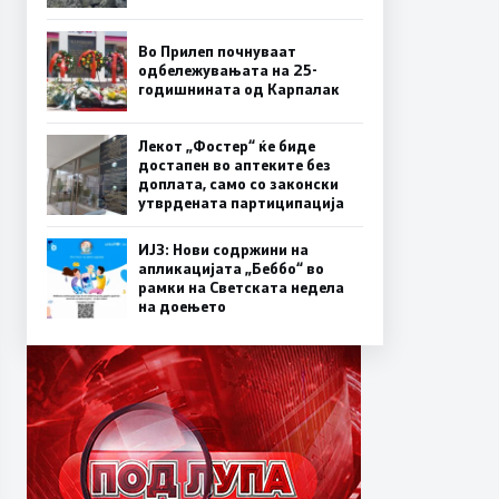
Во Прилеп почнуваат
одбележувањата на 25-
годишнината од Карпалак
Лекот „Фостер“ ќе биде
достапен во аптеките без
доплата, само со законски
утврдената партиципација
ИЈЗ: Нови содржини на
апликацијата „Беббо“ во
рамки на Светската недела
на доењето