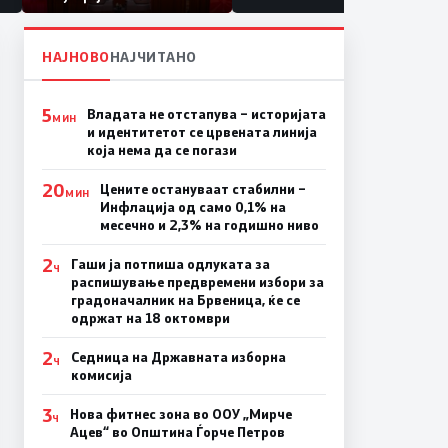
НАЈНОВО
НАЈЧИТАНО
5
Владата не отстапува – историјата
МИН
и идентитетот се црвената линија
која нема да се погази
20
Цените остануваат стабилни –
МИН
Инфлација од само 0,1% на
месечно и 2,3% на годишно ниво
2
Гаши ја потпиша одлуката за
Ч
распишување предвремени избори за
градоначалник на Брвеница, ќе се
одржат на 18 октомври
2
Седница на Државната изборна
Ч
комисија
3
Нова фитнес зона во ООУ „Мирче
Ч
Ацев“ во Општина Ѓорче Петров