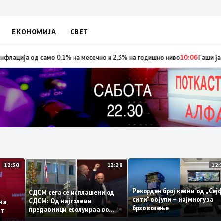
ЕКОНОМИЈА
СВЕТ
тетот се црвената линија која нема да се погази
12:12
Цените остануваат
12:30
12:28
Рекорден број казни од „
СДСМ сега се исплашени од
сити“ во јули – најмногу з
СДСМ: Од најголеми
те на
брзо возење
предавници еволуираа во
ираат
најголеми патриоти