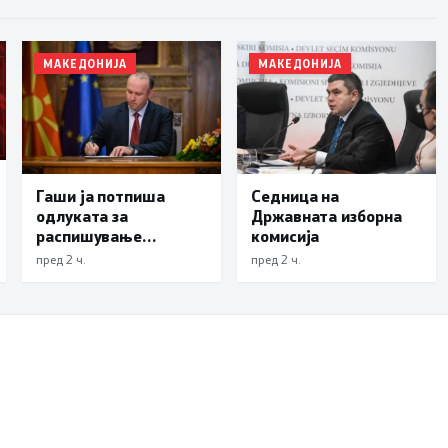
МАКЕДОНИЈА
МАКЕДОНИЈА
Гаши ја потпиша
Седница на
одлуката за
Државната изборна
распишување
комисија
предвремени избори
пред 2 ч.
пред 2 ч.
за градоначалник на
Брвеница, ќе се
одржат на 18
октомври