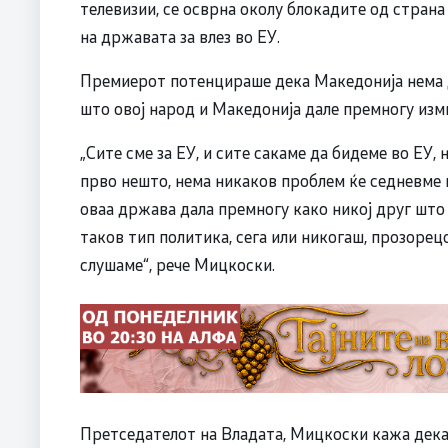
телевизии, се осврна околу блокадите од страна 
на државата за влез во ЕУ.
Премиерот потенцираше дека Македонија нема да
што овој народ и Македонија дале премногу изм
„Сите сме за ЕУ, и сите сакаме да бидеме во ЕУ, 
прво нешто, нема никаков проблем ќе седневме ќ
оваа држава дала премногу како никој друг што н
таков тип политика, сега или никогаш, прозорецо
слушаме“, рече Мицкоски.
Претседателот на Владата, Мицкоски кажа дека, 