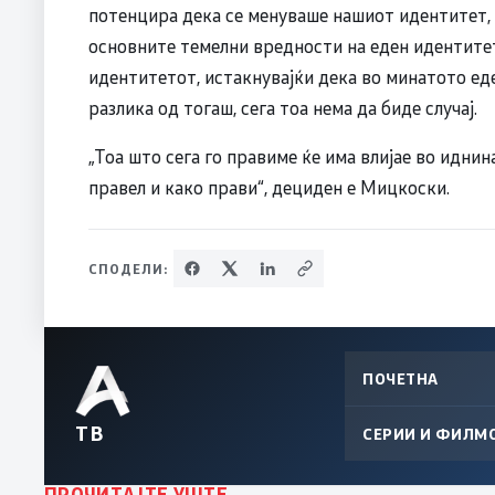
потенцира дека се менуваше нашиот идентитет, о
основните темелни вредности на еден идентите
идентитетот, истакнувајќи дека во минатото еде
разлика од тогаш, сега тоа нема да биде случај.
„Тоа што сега го правиме ќе има влијае во иднин
правел и како прави“, дециден е Мицкоски.
СПОДЕЛИ:
ПОЧЕТНА
ТВ
СЕРИИ И ФИЛМ
ПРОЧИТАЈТЕ УШТЕ