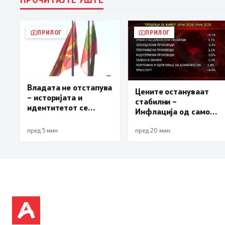
ПРИЛОГ
ПРИЛОГ
Владата не отстапува
Цените остануваат
– историјата и
стабилни –
идентитетот се
Инфлација од само
црвената линија која
0,1% на месечно и
нема да се погази
пред 5 мин.
пред 20 мин.
2,3% на годишно ниво