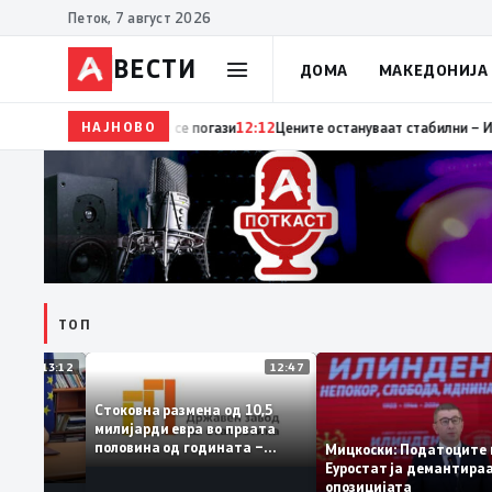
Петок, 7 август 2026
ВЕСТИ
ДОМА
МАКЕДОНИЈА
НАЈНОВО
12:28
Владата не отстапува – историјата и иденти
ТОП
13:12
12:47
Стоковна размена од 10,5
жавната
милијарди евра во првата
обар со
половина од годината –
Мицкоски: Податоци
Македонија го зголемува
Еуростат ја демант
извозот
опозицијата