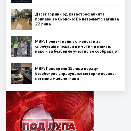
Десет години од катастрофалните
поплави во Скопско: Во невремето загинаа
22 лица
МВР: Превентивни активности за
спречување пожари и имотни деликти,
како и за безбедно учество во сообраќајот
МВР: Приведени 15 лица поради
безобѕирно управување моторно возило,
петмина малолетници