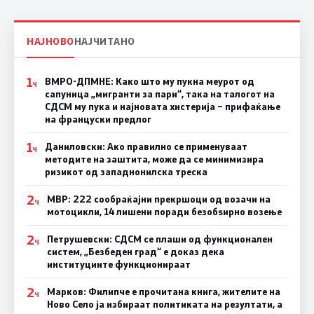
НАЈНОВО
НАЈЧИТАНО
1
ВМРО-ДПМНЕ: Како што му пукна меурот од
Ч
сапуница „мигранти за пари“, така на талогот на
СДСМ му пука и најновата хистерија – прифаќање
на француски предлог
1
Даниловски: Ако правилно се применуваат
Ч
методите на заштита, може да се минимизира
ризикот од западнонилска треска
2
МВР: 222 сообраќајни прекршоци од возачи на
Ч
мотоцикли, 14 лишени поради безобѕирно возење
2
Петрушевски: СДСМ се плаши од функционален
Ч
систем, „Безбеден град“ е доказ дека
институциите функционираат
2
Марков: Филипче е прочитана книга, жителите на
Ч
Ново Село ја избираат политиката на резултати, а