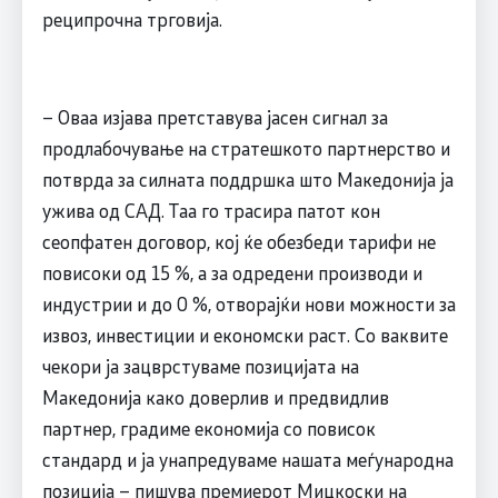
реципрочна трговија.
– Оваа изјава претставува јасен сигнал за
продлабочување на стратешкото партнерство и
потврда за силната поддршка што Македонија ја
ужива од САД. Таа го трасира патот кон
сеопфатен договор, кој ќе обезбеди тарифи не
повисоки од 15 %, а за одредени производи и
индустрии и до 0 %, отворајќи нови можности за
извоз, инвестиции и економски раст. Со ваквите
чекори ја зацврстуваме позицијата на
Македонија како доверлив и предвидлив
партнер, градиме економија со повисок
стандард и ја унапредуваме нашата меѓународна
позиција – пишува премиерот Мицкоски на