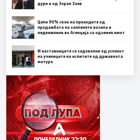
дури и од Зоран Заев
Цели 90% скок на приходите од
продажбата на запленети возила и
недвижнини во Агенција за одземен имот
И наставниците се задоволни од успехот
на учениците на испитите од државната
матура