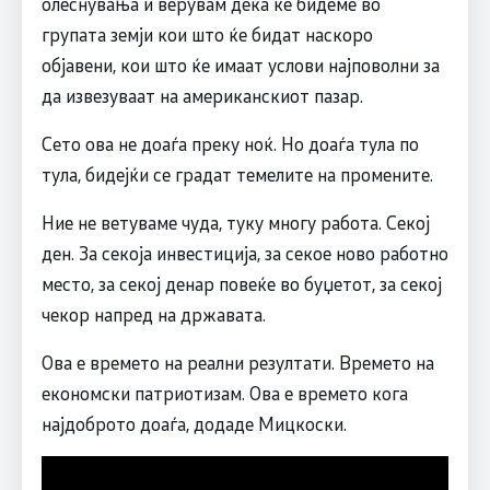
олеснувања и верувам дека ќе бидеме во
групата земји кои што ќе бидат наскоро
објавени, кои што ќе имаат услови најповолни за
да извезуваат на американскиот пазар.
Сето ова не доаѓа преку ноќ. Но доаѓа тула по
тула, бидејќи се градат темелите на промените.
Ние не ветуваме чуда, туку многу работа. Секој
ден. За секоја инвестиција, за секое ново работно
место, за секој денар повеќе во буџетот, за секој
чекор напред на државата.
Ова е времето на реални резултати. Времето на
економски патриотизам. Ова е времето кога
наjдоброто доаѓа, додаде Мицкоски.