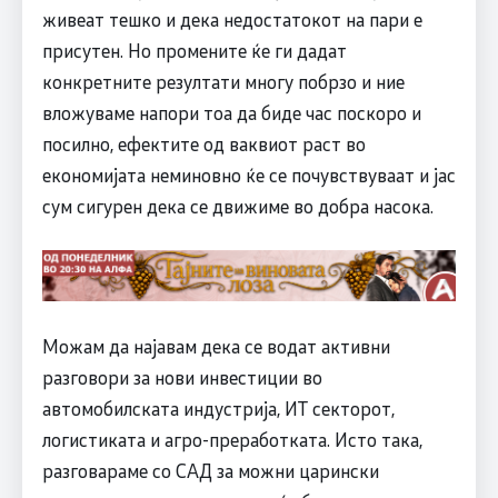
живеат тешко и дека недостатокот на пари е
присутен. Но промените ќе ги дадат
конкретните резултати многу побрзо и ние
вложуваме напори тоа да биде час поскоро и
посилно, ефектите од ваквиот раст во
економијата неминовно ќе се почувствуваат и јас
сум сигурен дека се движиме во добра насока.
Можам да најавам дека се водат активни
разговори за нови инвестиции во
автомобилската индустрија, ИТ секторот,
логистиката и агро-преработката. Исто така,
разговараме со САД за можни царински