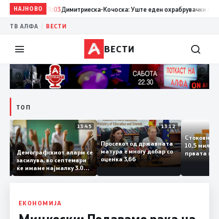
НАЈНОВО
13:03
Димитриеска-Кочоска: Уште еден охрабрувачки сигнал за
|
ТВ АЛФА
ВЕСТИ
ВЕСТИ
ТОП
14:12
13:45
13:12
Стоковн
Просекот од државната
10,5 ми
та
матура е многу добар со
Демографскиот аларм се
првата 
ката
оценка 3,66
засилува, во септември
годинат
ланка
ќе имаме најмалку 3.000
го зголе
тот
првачиња помалку
 слепа
ЕКОНОМИЈА
Мицкоски: Подаваме рака на