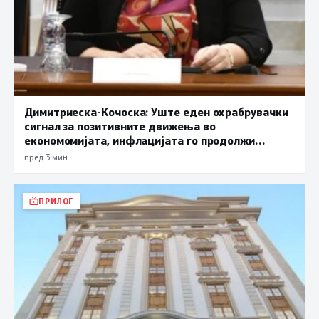
Димитриеска-Кочоска: Уште еден охрабрувачки
сигнал за позитивните движења во
економомијата, инфлацијата го продолжи
трендот на намалување и во јули изнесува 2,3
пред 3 мин.
проценти
ПРИЛОГ