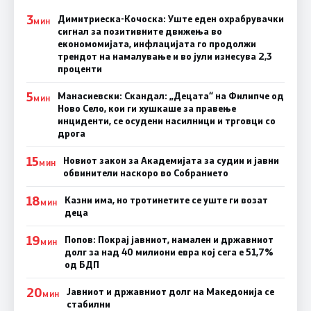
3
Димитриеска-Кочоска: Уште еден охрабрувачки
МИН
сигнал за позитивните движења во
економомијата, инфлацијата го продолжи
трендот на намалување и во јули изнесува 2,3
проценти
5
Манасиевски: Скандал: „Децата“ на Филипче од
МИН
Ново Село, кои ги хушкаше за правење
инциденти, се осудени насилници и трговци со
дрога
15
Новиот закон за Академијата за судии и јавни
МИН
обвинители наскоро во Собранието
18
Казни има, но тротинетите се уште ги возат
МИН
деца
19
Попов: Покрај јавниот, намален и државниот
МИН
долг за над 40 милиони евра кој сега е 51,7%
од БДП
20
Јавниот и државниот долг на Македонија се
МИН
стабилни