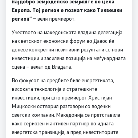
најдобро земјоделско земјиште во цела
Европа. Тој регион е познат како Тиквешки
регион” –
вели премиерот.
Учеството на македонската владина делегација
на светскиот економски форум во Давос ќе
донесе конкретни позитивни резултати со нови
инвестиции и засилена позиција на меѓунардната
сцена – велат од Владата.
Во фокусот на средбите биле енергетиката,
високата технологија и стратешките
инвестиции, при што премиерот Христијан
Мицкоски остварил разговори со водечки
светски компании. Македонија се претставила
како сериозен и активен партнер во идната
енергетска транзиција, а пред инвеститорите