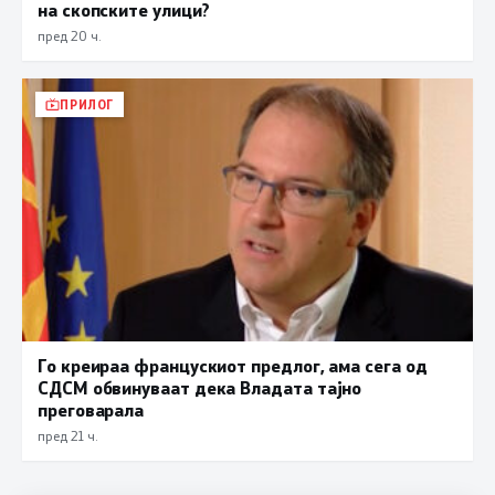
на скопските улици?
пред 20 ч.
ПРИЛОГ
Го креираа францускиот предлог, ама сега од
СДСМ обвинуваат дека Владата тајно
преговарала
пред 21 ч.