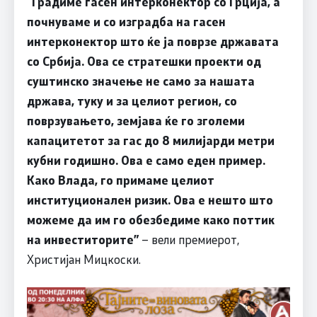
“
Градиме гасен интерконектор со Грција, а
почнуваме и со изградба на гасен
интерконектор што ќе ја поврзе државата
со Србија. Ова се стратешки проекти од
суштинско значење не само за нашата
држава, туку и за целиот регион, со
поврзувањето, земјава ќе го зголеми
капацитетот за гас до 8 милијарди метри
кубни годишно
.
Ова е само еден пример.
Како
В
лада, го примаме целиот
институционален ризик. Ова е нешто што
можеме да им го обезбедиме како поттик
на инвеститорите”
– вели премиерот,
Христијан Мицкоски.