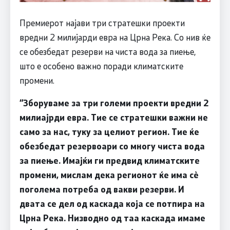
Премиерот најави три стратешки проекти
вредни 2 милијарди евра на Црна Река. Со нив ќе
се обезбедат резерви на чиста вода за пиење,
што е особено важно поради климатските
промени.
“Зборуваме за три големи проекти вредни 2
милиајрди евра. Тие се стратешки важни не
само за нас, туку за целиот регион. Тие ќе
обезбедат резервоари со многу чиста вода
за пиење. Имајќи ги предвид климатските
промени, мислам дека регионот ќе има сè
поголема потреба од вакви резерви. И
двата се дел од каскада која се потпира на
Црна Река. Низводно од таа каскада имаме