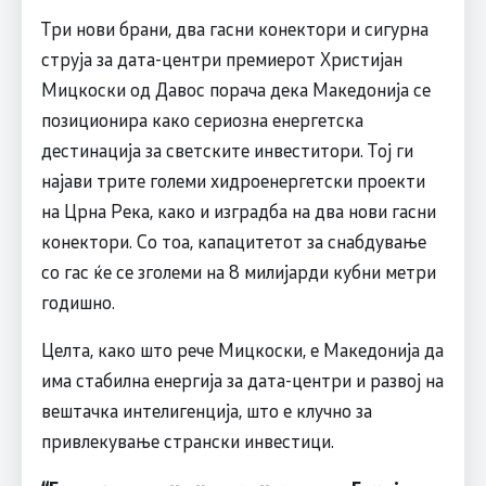
Три нови брани, два гасни конектори и сигурна
струја за дата-центри премиерот Христијан
Мицкоски од Давос порача дека Македонија се
позиционира како сериозна енергетска
дестинација за светските инвеститори. Тој ги
најави трите големи хидроенергетски проекти
на Црна Река, како и изградба на два нови гасни
конектори. Со тоа, капацитетот за снабдување
со гас ќе се зголеми на 8 милијарди кубни метри
годишно.
Целта, како што рече Мицкоски, е Македонија да
има стабилна енергија за дата-центри и развој на
вештачка интелигенција, што е клучно за
привлекување странски инвестици.