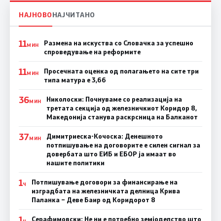
НАЈНОВО
НАЈЧИТАНО
11
Размена на искуства со Словачка за успешно
МИН
спроведување на реформите
11
Просечната оценка од полагањето на сите три
МИН
типа матура е 3,66
36
Николоски: Почнуваме со реализација на
МИН
третата секција од железничкиот Коридор 8,
Македонија станува раскрсница на Балканот
37
Димитриеска-Кочоска: Денешното
МИН
потпишување на договорите е силен сигнал за
довербата што ЕИБ и ЕБОР ја имаат во
нашите политики
1
Потпишување договори за финансирање на
Ч
изградбата на железничката делница Крива
Паланка – Деве Баир од Коридорот 8
1
Серафимовски: Не ни е потребно земјоделство што