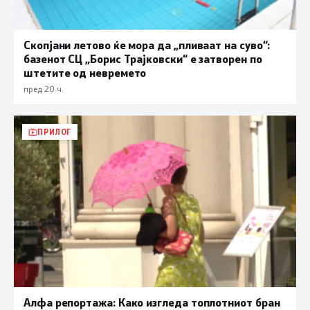
Скопјани летово ќе мора да „пливаат на суво“:
базенот СЦ „Борис Трајковски“ е затворен по
штетите од невремето
пред 20 ч.
ПРИЛОГ
Алфа репортажа: Како изгледа топлотниот бран