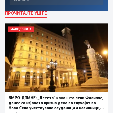
ПРОЧИТАЈТЕ УШТЕ
МАКЕДОНИЈА
ВМРО-ДПМНЕ: „Детето“ како што вели Филипче,
денес со изјавата призна дека во случајот во
Ново Село учествувале осуденици и насилници,
ова е талогот на Македонија