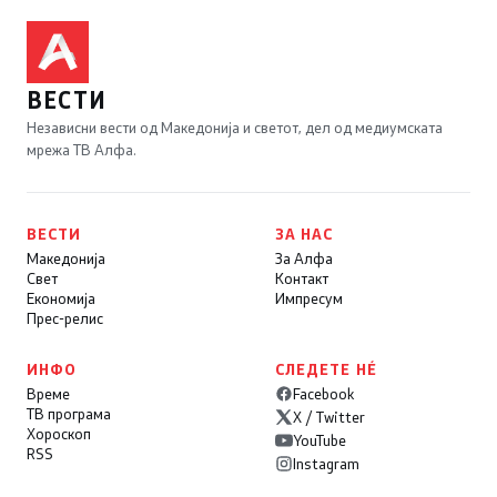
ВЕСТИ
Независни вести од Македонија и светот, дел од медиумската
мрежа ТВ Алфа.
ВЕСТИ
ЗА НАС
Македонија
За Алфа
Свет
Контакт
Економија
Импресум
Прес-релис
ИНФО
СЛЕДЕТЕ НÉ
Време
Facebook
ТВ програма
X / Twitter
Хороскоп
YouTube
RSS
Instagram