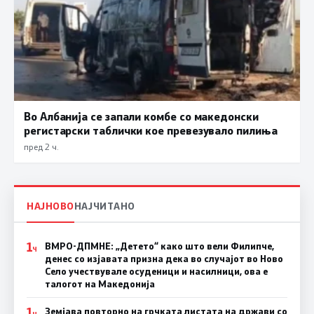
Во Албанија се запали комбе со македонски
регистарски таблички кое превезувало пилиња
пред 2 ч.
НАЈНОВО
НАЈЧИТАНО
1
ВМРО-ДПМНЕ: „Детето“ како што вели Филипче,
Ч
денес со изјавата призна дека во случајот во Ново
Село учествувале осуденици и насилници, ова е
талогот на Македонија
1
Земјава повторно на грчката листата на држави со
Ч