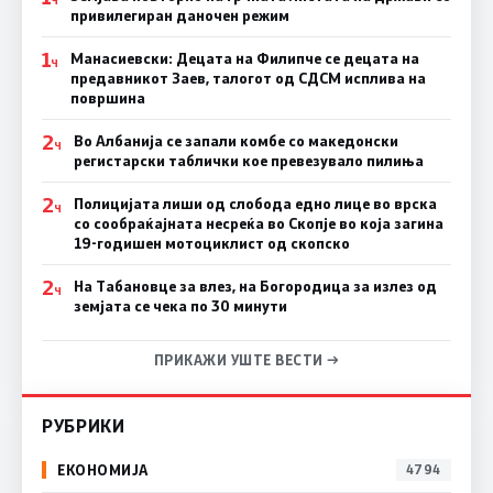
привилегиран даночен режим
1
Манасиевски: Децата на Филипче се децата на
Ч
предавникот Заев, талогот од СДСМ исплива на
површина
2
Во Албанија се запали комбе со македонски
Ч
регистарски таблички кое превезувало пилиња
2
Полицијата лиши од слобода едно лице во врска
Ч
со сообраќајната несреќа во Скопје во која загина
19-годишен мотоциклист од скопско
2
На Табановце за влез, на Богородица за излез од
Ч
земјата се чека по 30 минути
ПРИКАЖИ УШТЕ ВЕСТИ →
РУБРИКИ
ЕКОНОМИЈА
4794