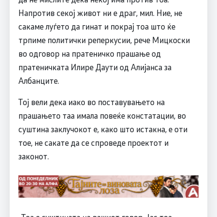
Напротив секој живот ни е драг, мил. Ние, не
сакаме луѓето да гинат и покрај тоа што ќе
трпиме политички реперкусии, рече Мицкоски
во одговор на пратеничко прашање од
пратеничката Илире Даути од Алијанса за
Албанците.
Тој вели дека иако во поставувањето на
прашањето таа имала повеќе констатации, во
суштина заклучокот е, како што истакна, е оти
тое, не сакате да се спроведе проектот и
законот.
-Тоа е суштината на вашиот говор. Јас тоа