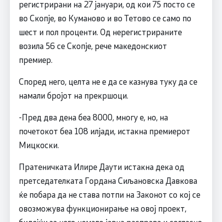
регистрирани на 27 јануари, од кои 75 посто се
во Скопје, во Куманово и во Тетово се само по
шест и пол проценти. Од нерегистрираните
возила 56 се Скопје, рече македонскиот
премиер.
Според него, целта не е да се казнува туку да се
намали бројот на прекршоци.
-Пред два дена беа 8000, многу е, но, на
почетокот беа 108 илјади, истакна премиерот
Мицкоски.
Пратеничката Илире Даути истакна дека од
претседателката Гордана Сиљановска Давкова
ќе побара да не става потпи на Законот со кој се
овозможува функционирање на овој проект,
бидејќи за него немало јавна расправа и согласно