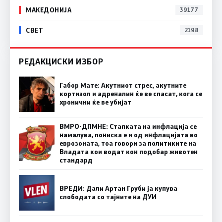
МАКЕДОНИЈА
39177
СВЕТ
2198
РЕДАКЦИСКИ ИЗБОР
Габор Мате: Акутниот стрес, акутните
кортизол и адреналин ќе ве спасат, кога се
хронични ќе ве убијат
ВМРО-ДПМНЕ: Стапката на инфлација се
намалува, пониска е и од инфлацијата во
еврозоната, тоа говори за политиките на
Владата кои водат кон подобар животен
стандард
ВРЕДИ: Дали Артан Груби ја купува
слободата со тајните на ДУИ