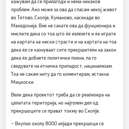
кажувам да се прилагоди и нема никаков
проблем. Ако може за ова да спасам некој живот
во Тетово, Скопје, Куманово, насекаде во
Македонија. Вие не сакате ова да фунционира и
мислите дека со тоа што ќе излезете и ќе играте
на картата на ниски страсти и на картата на тоа
дека ќе се казнуваат сите прекршители на закон
дека ќе добиете политички поени, па го
сведувате на етничка припадост, нацинализам.
Тоа не сакам ниту да го коментирам, истакна
Мицкоски.
Вели дека проектот треба да се реализира на
целатата територија, но најголем дел од
прекршоците се прават токму во Скопје.
– Вкупно околу 8000 илјади прекршоци се