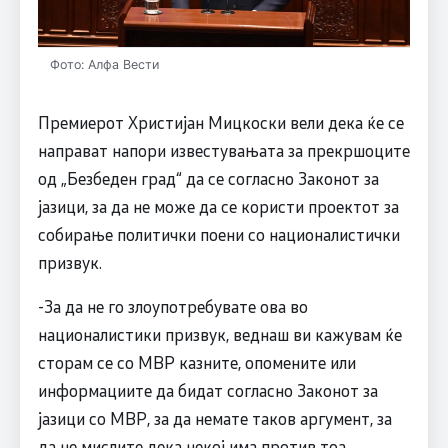
Фото: Алфа Вести
Премиерот Христијан Мицкоски вели дека ќе се
направат напори известувањата за прекршоците
од „Безбеден град“ да се согласно Законот за
јазици, за да не може да се користи проектот за
собирање политички поени со националистички
призвук.
-За да не го злоупотребувате ова во
националистики призвук, веднаш ви кажувам ќе
сторам се со МВР казните, опомените или
информациите да бидат согласно Законот за
јазици со МВР, за да немате таков аргумент, за
да не мислите дека некој има против тоа.