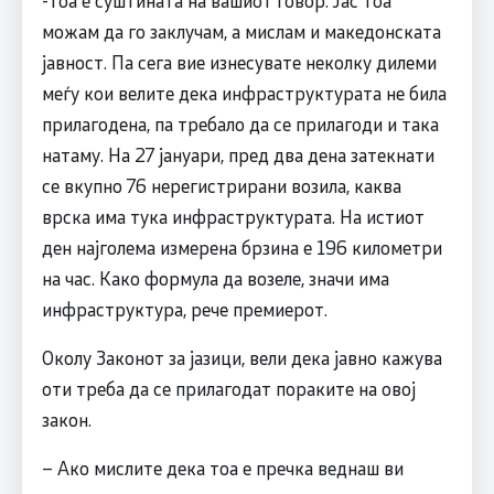
можам да го заклучам, а мислам и македонската
јавност. Па сега вие изнесувате неколку дилеми
меѓу кои велите дека инфраструктурата не била
прилагодена, па требало да се прилагоди и така
натаму. На 27 јануари, пред два дена затекнати
се вкупно 76 нерегистрирани возила, каква
врска има тука инфраструктурата. На истиот
ден најголема измерена брзина е 196 километри
на час. Како формула да возеле, значи има
инфраструктура, рече премиерот.
Околу Законот за јазици, вели дека јавно кажува
оти треба да се прилагодат пораките на овој
закон.
– Ако мислите дека тоа е пречка веднаш ви