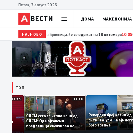
Петок, 7 август 2026
ВЕСТИ
ДОМА
МАКЕДОНИЈА
НАЈНОВО
10:06
Гаши ја потпиша одлуката за распишување пре
ТОП
12:30
12:28
Рекорден број казни
СДСМ сега се исплашени од
сити“ во јули – најм
СДСМ: Од најголеми
атоците на
брзо возење
предавници еволуираа во
мантираат
најголеми патриоти