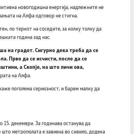
озитивна новогодишна енергија, надлежните не
шањата на Алфа одговор не стигна.
ен, по теркот на соседите, за колку толку да
тешката година зад нас.
уша на градот. Сигурно дека треба да се
ола.
Прво да се исчисти, после да се
штини, а Скопје, на што личи ова,
ерата на Алфа.
каже поголема сериозност, и барем малку да
по 15. декември. За годинава останува да
е што метрополата е завиена во сивило, додека