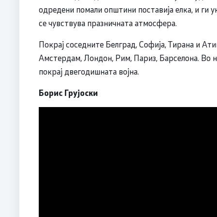
одредени помали општини поставија елка, и ги у
се чувствува празничната атмосфера.
Покрај соседните Белград, Софија, Тирана и Ати
Амстердам, Лондон, Рим, Париз, Барселона. Во но
покрај двегодишната војна.
Борис Грујоски