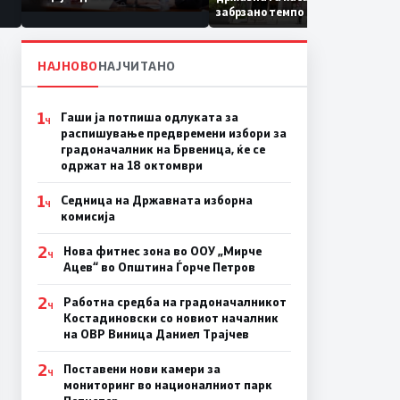
Коридор 8, Македонија
забрзано темпо
станува раскрсница на
Балканот
НАЈНОВО
НАЈЧИТАНО
1
Гаши ја потпиша одлуката за
Ч
распишување предвремени избори за
градоначалник на Брвеница, ќе се
одржат на 18 октомври
1
Седница на Државната изборна
Ч
комисија
2
Нова фитнес зона во ООУ „Мирче
Ч
Ацев“ во Општина Ѓорче Петров
2
Работна средба на градоначалникот
Ч
Костадиновски со новиот началник
на ОВР Виница Даниел Трајчев
2
Поставени нови камери за
Ч
мониторинг во националниот парк