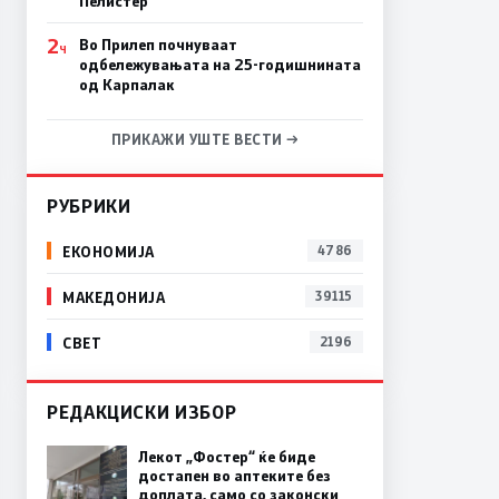
Пелистер
2
Во Прилеп почнуваат
Ч
одбележувањата на 25-годишнината
од Карпалак
ПРИКАЖИ УШТЕ ВЕСТИ →
РУБРИКИ
ЕКОНОМИЈА
4786
МАКЕДОНИЈА
39115
СВЕТ
2196
РЕДАКЦИСКИ ИЗБОР
Лекот „Фостер“ ќе биде
достапен во аптеките без
доплата, само со законски