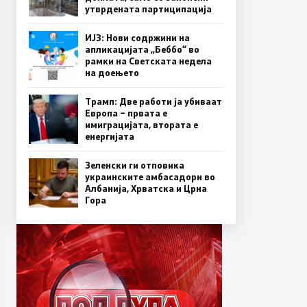
утврдената партиципација
ИЈЗ: Нови содржини на
апликацијата „Беббо“ во
рамки на Светската недела
на доењето
Трамп: Две работи ја убиваат
Европа – првата е
имиграцијата, втората е
енергијата
Зеленски ги отповика
украинските амбасадори во
Албанија, Хрватска и Црна
Гора