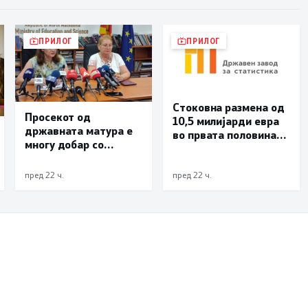
ПРИЛОГ
ПРИЛОГ
Стоковна размена од
Просекот од
10,5 милијарди евра
државната матура е
во првата половина
многу добар со
од годината –
оценка 3,66
Македонија го
зголемува извозот
пред 22 ч.
пред 22 ч.