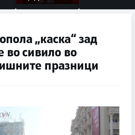
пола „каска“ зад
е во сивило во
дишните празници