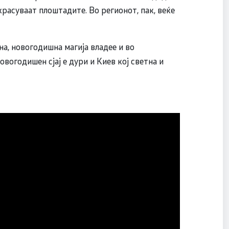
красуваат плоштадите. Во регионот, пак, веќе
на, новогодишна магија владее и во
вогодишен сјај е дури и Киев кој светна и