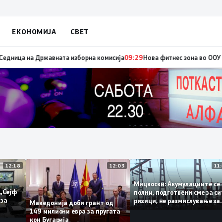
ЕКОНОМИЈА
СВЕТ
двремени избори за градоначалник на Брвеница, ќе се одржат на 18 окт
12:18
12:03
Мицкоски: Акумулациите
 од „Сејф
полни, подготвени сме з
ногу за
ризици, не размислување
Македонија доби грант од
поскапување на струјат
149 милиони евра за пругата
кон Бугарија