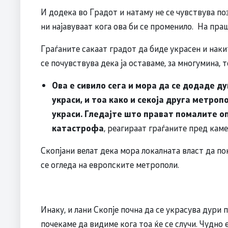
И додека во Градот и натаму не се чувствува п
ни најавуваат кога ова би се променило. На пра
Граѓаните сакаат градот да биде украсен и накит
се почувствува дека ја оставаме, за многумина, 
Ова е сивило сега и мора да се додаде д
украси, и тоа како и секоја друга метроп
украси. Гледајте што прават помалите оп
катастрофа
, реагираат граѓаните пред кам
Скопјани велат дека мора локалната власт да по
се огледа на европските метрополи.
Инаку, и лани Скопје почна да се украсува дури 
почекаме да видиме кога тоа ќе се случи. Чудно 