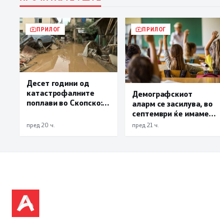
ПРИЛОГ
ПРИЛОГ
Десет години од
катастрофалните
Демографскиот
поплави во Скопско:
аларм се засилува, во
Во невремето загинаа
септември ќе имаме
22 лица
најмалку 3.000
пред 20 ч.
пред 21 ч.
првачиња помалку