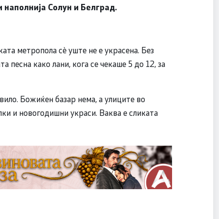
 наполнија Солун и Белград.
ата метропола сè уште не е украсена. Без
та песна како лани, кога се чекаше 5 до 12, за
.
ило. Божиќен базар нема, а улиците во
илки и новогодишни украси. Ваква е сликата