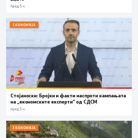
пред 5 ч.
ЕКОНОМИЈА
Стојаноски: Бројки и факти наспроти кампањата
на „економските експерти“ од СДСM
пред 5 ч.
ЕКОНОМИЈА