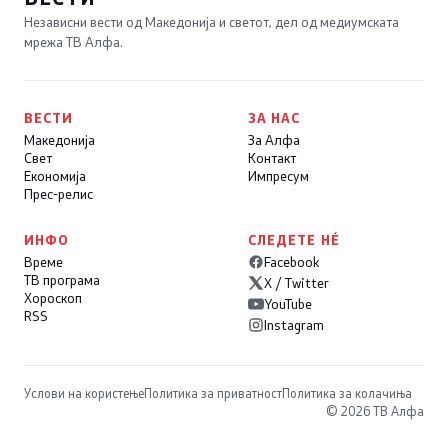
Независни вести од Македонија и светот, дел од медиумската
мрежа ТВ Алфа.
ВЕСТИ
ЗА НАС
Македонија
За Алфа
Свет
Контакт
Економија
Импресум
Прес-релис
ИНФО
СЛЕДЕТЕ НÉ
Време
Facebook
ТВ програма
X / Twitter
Хороскоп
YouTube
RSS
Instagram
Услови на користење
Политика за приватност
Политика за колачиња
© 2026 ТВ Алфа