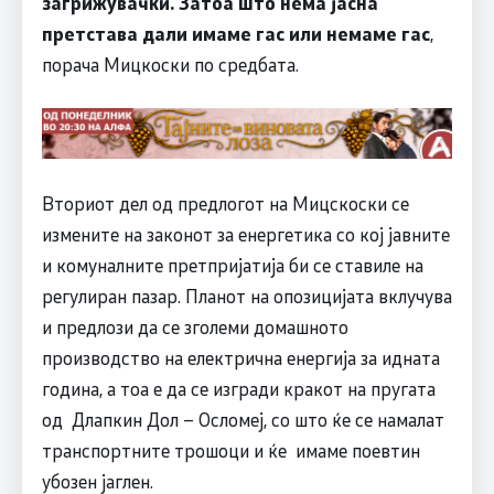
загрижувачки. Затоа што нема јасна
претстава дали имаме гас или немаме гас
,
порача Мицкоски по средбата.
Вториот дел од предлогот на Мицскоски се
измените на законот за енергетика со кој јавните
и комуналните претпријатија би се ставиле на
регулиран пазар. Планот на опозицијата вклучува
и предлози да се зголеми домашното
производство на електрична енергија за идната
година, а тоа е да се изгради кракот на пругата
од Длапкин Дол – Осломеј, со што ќе се намалат
транспортните трошоци и ќе имаме поевтин
убозен јаглен.