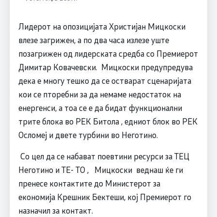
Лидерот на опозицијата Христијан Мицкоски
влезе загрижен, а по два часа излезе уште
позагрижен од лидерската средба со Премиерот
Димитар Ковачевски. Мицкоски предупредува
дека е многу тешко да се остварат сценаријата
кои се пторебни за да немаме недостаток на
енергенси, а тоа се е да бидат функционални
трите блока во РЕК Битола , едниот блок во РЕК
Осломеј и двете турбини во Неготино.
Со цел да се набават поевтини ресурси за ТЕЦ
Неготино и ТЕ- ТО , Мицкоски веднаш ќе ги
пренесе контактите до Министерот за
економија Крешник Бектеши, кој Премиерот го
назначил за контакт.