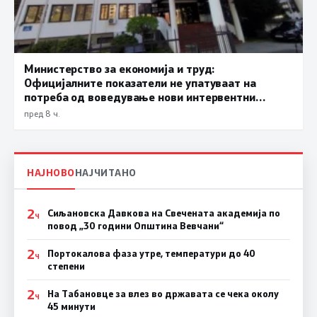
Министерство за економија и труд:
Официјалните показатели не упатуваат на
потреба од воведување нови интервентни
мерки, ценовните движења се стабилни
пред 8 ч.
НАЈНОВО
НАЈЧИТАНО
2
Сиљановска Давкова на Свечената академија по
Ч
повод „30 години Општина Вевчани“
2
Портокалова фаза утре, температури до 40
Ч
степени
2
На Табановце за влез во државата се чека околу
Ч
45 минути