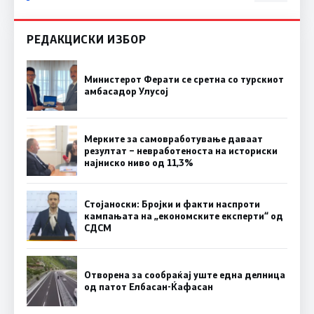
РЕДАКЦИСКИ ИЗБОР
Министерот Ферати се сретна со турскиот
амбасадор Улусој
Мерките за самовработување даваат
резултат – невработеноста на историски
најниско ниво од 11,3%
Стојаноски: Бројки и факти наспроти
кампањата на „економските експерти“ од
СДСM
Отворена за сообраќај уште една делница
од патот Елбасан-Ќафасан