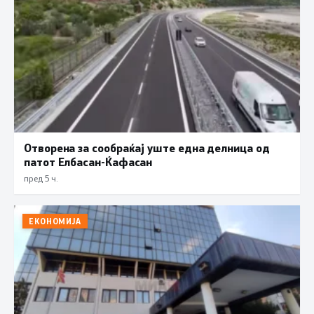
Отворена за сообраќај уште една делница од
патот Елбасан-Ќафасан
пред 5 ч.
ЕКОНОМИЈА