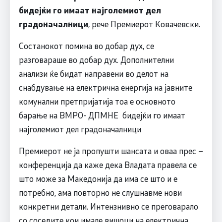
бидејќи го имаат најголемиот дел
градоначалници
, рече Премиерот Ковачевски.
Состанокот помина во добар дух, се
разговараше во добар дух. Дополнителни
анализи ќе бидат направени во делот на
снабдување на електрична енергија на јавните
комунални претпријатија тоа е основното
барање на ВМРО- ДПМНЕ бидејќи го имаат
најголемиот дел градоначалници
Премиерот не ја пропушти шансата и оваа прес –
конференција да каже дека Владата правела се
што може за Македонија да има се што и е
потребно, ама повторно не слушнавме нови
конкретни детали. Интензнивно се преговарало
со соседите кои имале вишоци на електрична