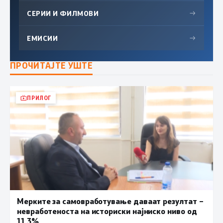
СЕРИИ И ФИЛМОВИ
→
ЕМИСИИ
→
ПРОЧИТАЈТЕ УШТЕ
ПРИЛОГ
Мерките за самовработување даваат резултат –
невработеноста на историски најниско ниво од
11,3%