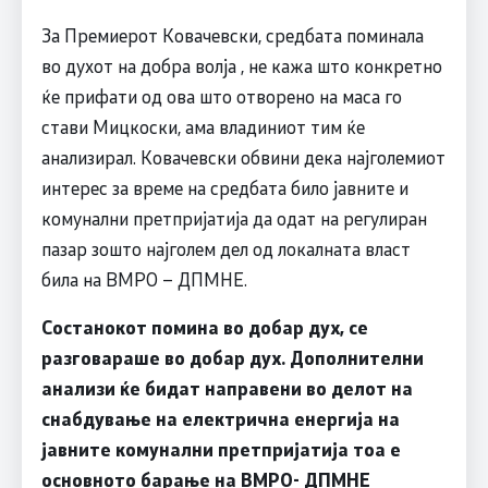
За Премиерот Ковачевски, средбата поминала
во духот на добра волја , не кажа што конкретно
ќе прифати од ова што отворено на маса го
стави Мицкоски, ама владиниот тим ќе
анализирал. Ковачевски обвини дека најголемиот
интерес за време на средбата било јавните и
комунални претпријатија да одат на регулиран
пазар зошто најголем дел од локалната власт
била на ВМРО – ДПМНЕ.
Состанокот помина во добар дух, се
разговараше во добар дух. Дополнителни
анализи ќе бидат направени во делот на
снабдување на електрична енергија на
јавните комунални претпријатија тоа е
основното барање на ВМРО- ДПМНЕ