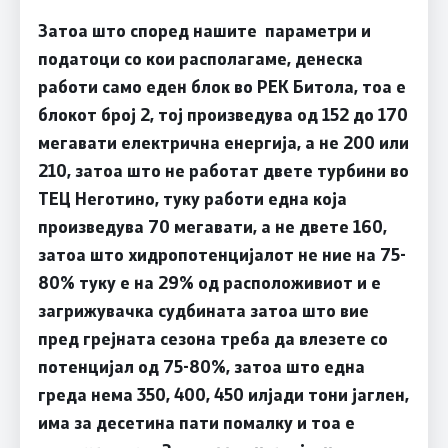
Затоа што според нашите параметри и
податоци со кои располагаме, денеска
работи само еден блок во РЕК Битола, тоа е
блокот број 2, тој произведува од 152 до 170
мегавати електрична енергија, а не 200 или
210, затоа што не работат двете турбини во
ТЕЦ Неготино, туку работи една која
произведува 70 мегавати, а не двете 160,
затоа што хидропотенцијалот не ние на 75-
80% туку е на 29% од расположивиот и е
загрижувачка судбината затоа што вие
пред грејната сезона треба да влезете со
потенцијал од 75-80%, затоа што една
греда нема 350, 400, 450 илјади тони јаглен,
има за десетина пати помалку и тоа е