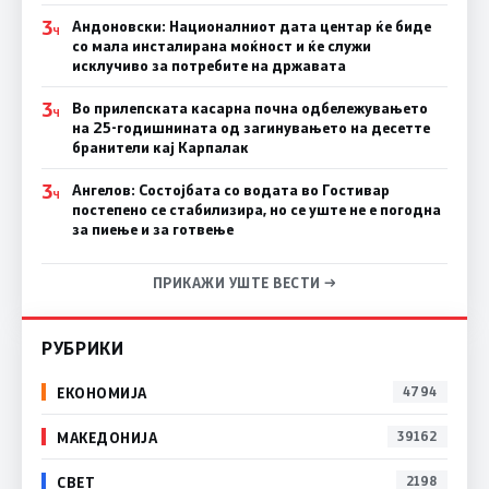
3
Андоновски: Националниот дата центар ќе биде
Ч
со мала инсталирана моќност и ќе служи
исклучиво за потребите на државата
3
Во прилепската касарна почна одбележувањето
Ч
на 25-годишнината од загинувањето на десетте
бранители кај Карпалак
3
Ангелов: Состојбата со водата во Гостивар
Ч
постепено се стабилизира, но се уште не е погодна
за пиење и за готвење
ПРИКАЖИ УШТЕ ВЕСТИ →
РУБРИКИ
ЕКОНОМИЈА
4794
МАКЕДОНИЈА
39162
СВЕТ
2198