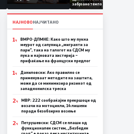
Коридор 8, Македонија
забрзано темпо
станува раскрсница на
Балканот
НАЈНОВО
НАЈЧИТАНО
1
ВМРО-ДПМНЕ: Како што му пукна
Ч
меурот од сапуница „мигранти за
пари“, така на талогот на СДСМ му
пука и најновата хистерија –
прифаќање на француски предлог
1
Даниловски: Ако правилно се
Ч
применуваат методите на заштита,
може да се минимизира ризикот од
западнонилска треска
2
МВР: 222 сообраќајни прекршоци од
Ч
возачи на мотоцикли, 14 лишени
поради безобѕирно возење
2
Петрушевски: СДСМ се плаши од
Ч
функционален систем, „Безбеден
град“ е доказ дека институциите