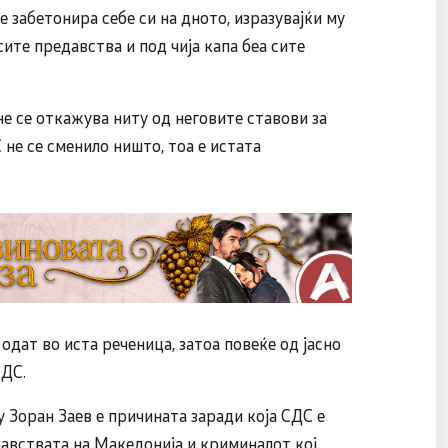
е забетонира себе си на дното, изразувајќи му
сите предавства и под чија капа беа сите
не се откажува ниту од неговите ставови за
 не се сменило ништо, тоа е истата
одат во иста реченица, затоа повеќе од јасно
СДС.
 Зоран Заев е причината заради која СДС е
давствата на Македонија и криминалот кој