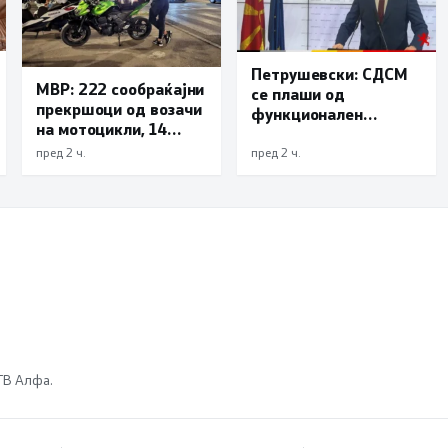
Петрушевски: СДСМ
МВР: 222 сообраќајни
се плаши од
прекршоци од возачи
функционален
на мотоцикли, 14
систем, „Безбеден
лишени поради
град“ е доказ дека
пред 2 ч.
пред 2 ч.
безобѕирно возење
институциите
функционираат
 ТВ Алфа.