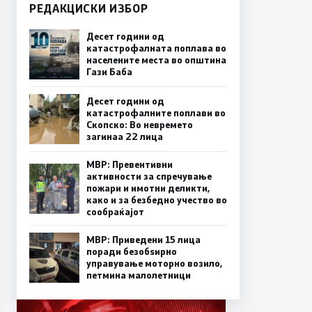
РЕДАКЦИСКИ ИЗБОР
Десет години од
катастрофалната поплава во
населените места во општина
Гази Баба
Десет години од
катастрофалните поплави во
Скопско: Во невремето
загинаа 22 лица
МВР: Превентивни
активности за спречување
пожари и имотни деликти,
како и за безбедно учество во
сообраќајот
МВР: Приведени 15 лица
поради безобѕирно
управување моторно возило,
петмина малолетници