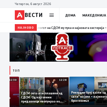
Четврток, 6 август 2026
ВЕСТИ
ДОМА
МАКЕДОНИЈА
НАЈНОВО
19:39
ВМРО-ДПМНЕ: Како што му пукна меурот од са
ТОП
12:30
12:28
Рекорден број казни
СДСМ сега се исплашени од
сити“ во јули – најмн
СДСМ: Од најголеми
тоците на
брзо возење
предавници еволуираа во
мантираат
најголеми патриоти