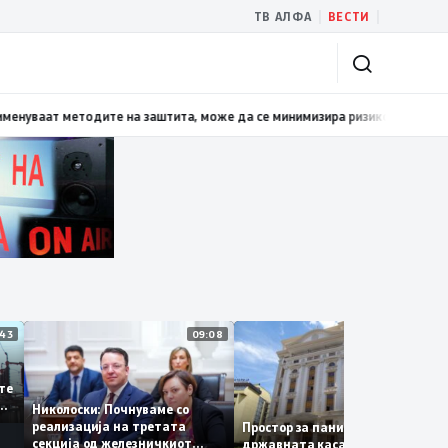
|
|
ТВ АЛФА
ВЕСТИ
а хистерија – прифаќање на француски предлог
19:38
Даниловски: Ако пр
11:43
09:08
14:
 се
а сите
 за
Николоски: Почнуваме со
а
реализација на третата
Простор за паника нема –
секција од железничкиот
државната каса се полни со