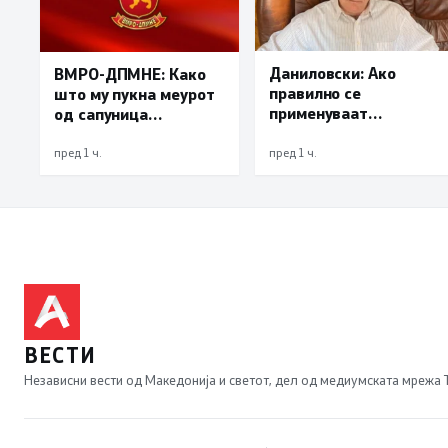
Даниловски: Ако
ВМРО-ДПМНЕ: Како
правилно се
што му пукна меурот
применуваат
од сапуница
методите на заштита,
„мигранти за пари“,
може да се
така на талогот на
пред 1 ч.
пред 1 ч.
минимизира ризикот
СДСМ му пука и
од западнонилска
најновата хистерија –
треска
прифаќање на
француски предлог
ВЕСТИ
Независни вести од Македонија и светот, дел од медиумската мрежа