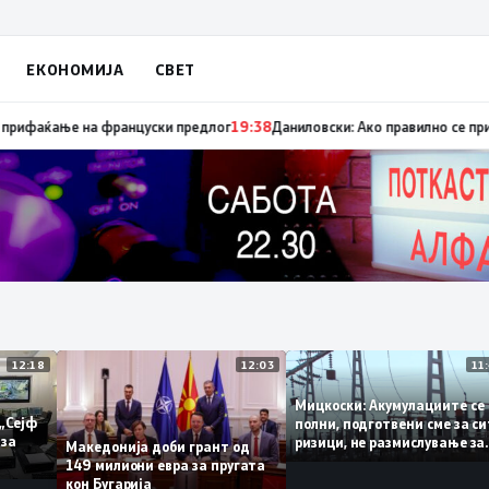
ЕКОНОМИЈА
СВЕТ
пуница „мигранти за пари“, така на талогот на СДСМ му пука и најноват
12:18
12:03
Мицкоски: Акумулациите
 од „Сејф
полни, подготвени сме з
огу за
ризици, не размислување
Македонија доби грант од
поскапување на струјат
149 милиони евра за пругата
кон Бугарија