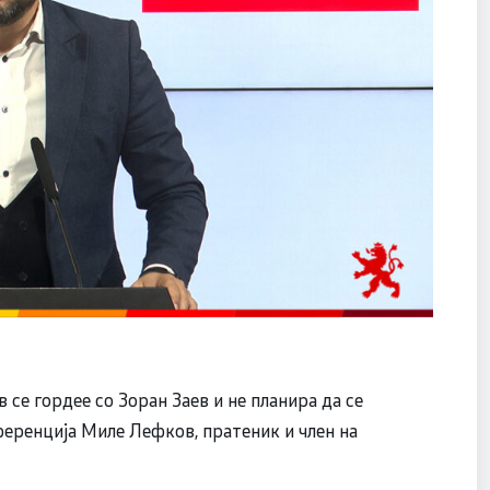
 се гордее со Зоран Заев и не планира да се
ференција Миле Лефков, пратеник и член на