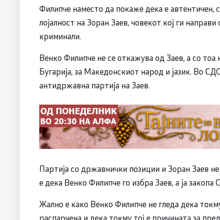
Филипче наместо да покаже дека е автентичен, с
лојалност на Зоран Заев, човекот кој ги направи 
криминали.
Венко Филипче не се откажува од Заев, а со тоа 
Бугарија, за Македонскиот народ и јазик. Во СДС
антидржавна партија на Заев.
Партија со државнички позиции и Зоран Заев не 
е дека Венко Филипче го избра Заев, а ја закопа 
Жално е како Венко Филипче не гледа дека токму
распарчена и дека токму тој е причината за пре