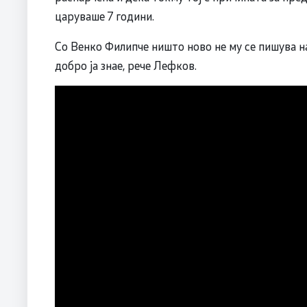
царуваше 7 години.
Со Венко Филипче ништо ново не му се пишува н
добро ја знае, рече Лефков.