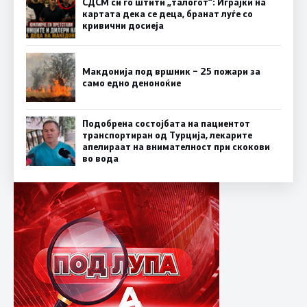
СДСМ си го штити „талогот“: Играјќи на
картата дека се деца, бранат луѓе со
кривични досиеја
Макдонија под вршник – 25 пожари за
само едно деноноќие
Подобрена состојбата на пациентот
транспортиран од Турција, лекарите
апелираат на внимателност при скокови
во вода