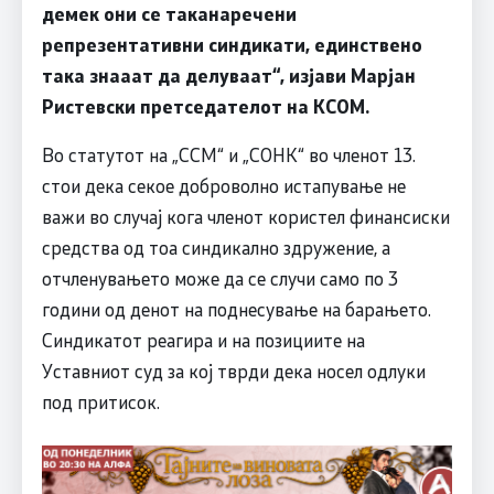
демек они се таканаречени
репрезентативни синдикати, единствено
така знааат да делуваат“, изјави Марјан
Ристевски претседателот на КСОМ.
Во статутот на „ССМ“ и „СОНК“ во членот 13.
стои дека секое доброволно истапување не
важи во случај кога членот користел финансиски
средства од тоа синдикално здружение, а
отчленувањето може да се случи само по 3
години од денот на поднесување на барањето.
Синдикатот реагира и на позициите на
Уставниот суд за кој тврди дека носел одлуки
под притисок.