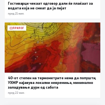
Гостиварци чекаат одговор дали ќе плаќаат за
водата која не смеат да ја пијат
пред 21 мин.
ПРИЛОГ
40-от степен на термометрите нема да попушти,
УХМР најавува локални невремиња, минимално
заладување дури од сабота
пред 22 мин.