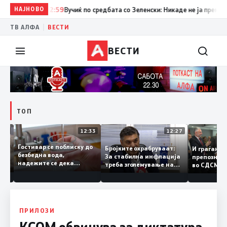
НАЈНОВО
12:59
Вучиќ по средбата со Зеленски: Никаде не ја преминав г
|
ТВ АЛФА
ВЕСТИ
ВЕСТИ
ТОП
12:49
12:33
12:27
Гостивар се поблиску до
лите
Бројките охрабруваат:
И граѓа
безбедна вода,
За стабилна инфлација
препозн
надежите се дека
ино
треба зголемување на
во СДСМ
следната недела ќе
домашното
добар н
може да се пие и готви
производство
треба с
полити
ПРИЛОЗИ
КСОМ обвинува за диктатура