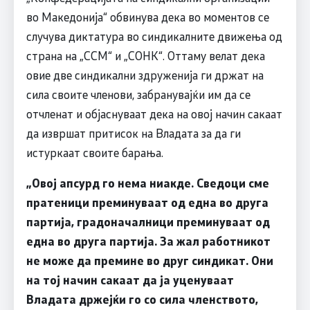
во Македонија“ обвинува дека во моментов се
случува диктатура во синдикалните движења од
страна на „ССМ“ и „СОНК“. Оттаму велат дека
овие две синдикални здруженија ги држат на
сила своите членови, забранувајќи им да се
отчленат и објаснуваат дека на овој начин сакаат
да извршат притисок на Владата за да ги
истуркаат своите барања.
„Овој апсурд го нема ниакде. Сведоци сме
пратеници преминуваат од една во друга
партија, градоначалници преминуваат од
една во друга партија. За жал работникот
не може да премине во друг синдикат. Они
на тој начин сакаат да ја уценуваат
Владата држејќи го со сила членството,