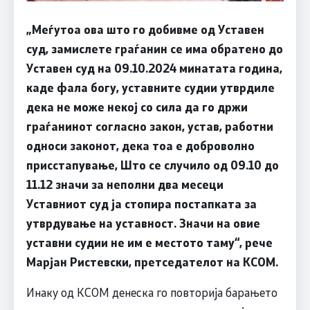
„Меѓутоа ова што го добивме од Уставен
суд, замислете граѓанин се има обратено до
Уставен суд на 09.10.2024 минатата година,
каде фала богу, уставните судии утврдиле
дека не може некој со сила да го држи
граѓанинот согласно закон, устав, работни
односи законот, дека тоа е доброволно
присстапување, Што се случило од 09.10 до
11.12 значи за неполни два месеци
Уставниот суд ја стопира постапката за
утврдување на уставност. Значи на овие
уставни судии не им е местото таму“, рече
Марјан Ристевски, претседателот на КСОМ.
Инаку од КСОМ денеска го повторија барањето