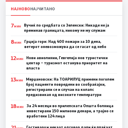
НАЈНОВО
НАЈЧИТАНО
7
Вучиќ по средбата со Зеленски: Никаде не ја
МИН
преминав границата, никому не му служам
8
Грција гори: Над 400 пожари за 10 дена,
МИН
ветерот оневозможува да се гасат од небо
12
Нови авиолинии, Гевгелија нов туристички
МИН
центар – туризмот останува приоритет на
власта
13
Мерџановски: На ТОАРИЛУЦ примени поголем
МИН
број пациенти повредени во сообраќајки,
регистрирани се и случаи на колапс
предизвикан од високите температури
18
За 24 месеци во прилепската Општа болница
МИН
инвестирани 150 милиони денари, а трајно се
вработени 124 лица
21
Гостиварци чекаат одговор дали ќе плаќаат