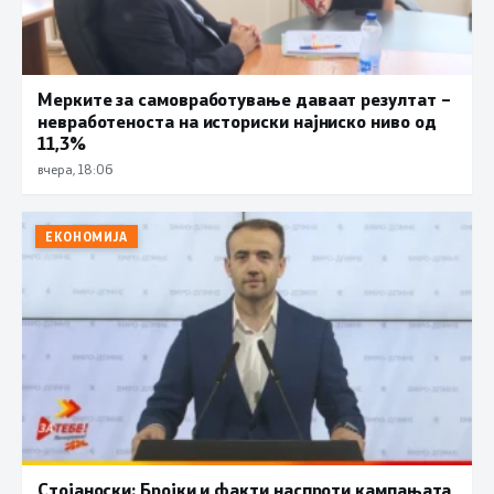
Мерките за самовработување даваат резултат –
невработеноста на историски најниско ниво од
11,3%
вчера, 18:06
ЕКОНОМИЈА
Стојаноски: Бројки и факти наспроти кампањата