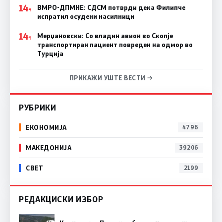
14
ВМРО-ДПМНЕ: СДСM потврди дека Филипче
Ч
испратил осудени насилници
14
Мерџановски: Со владин авион во Скопје
Ч
транспортиран пациент повреден на одмор во
Турција
ПРИКАЖИ УШТЕ ВЕСТИ →
РУБРИКИ
ЕКОНОМИЈА
4796
МАКЕДОНИЈА
39206
СВЕТ
2199
РЕДАКЦИСКИ ИЗБОР