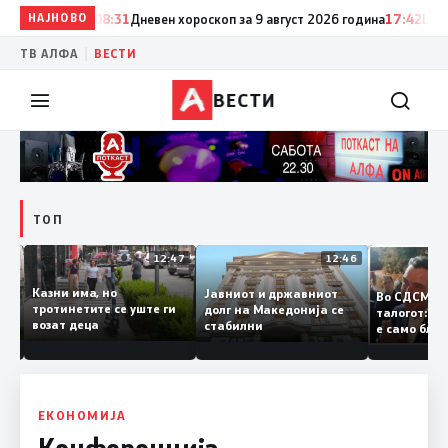
НАЈНОВО
08:31
Дневен хороскоп за 9 август 2026 година
17:42
ЦУК: До 
|
ТВ АЛФА
ВЕСТИ
ВЕСТИ
ТОП
12:50
12:47
12:46
Казни има, но
Јавниот и државниот
Во СДСМ
ии и
тротинетите се уште ги
долг на Македонија се
талогот
возат деца
стабилни
е само б
ието
копија д
Заев
ЕКОНОМИЈА
Конференција