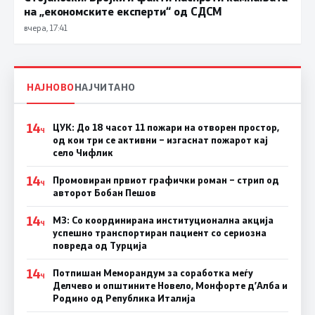
на „економските експерти“ од СДСM
вчера, 17:41
НАЈНОВО
НАЈЧИТАНО
14
ЦУК: До 18 часот 11 пожари на отворен простор,
Ч
од кои три се активни – изгаснат пожарот кај
село Чифлик
14
Промовиран првиот графички роман – стрип од
Ч
авторот Бобан Пешов
14
МЗ: Со координирана институционална акција
Ч
успешно транспортиран пациент со сериозна
повреда од Турција
14
Потпишан Меморандум за соработка меѓу
Ч
Делчево и општините Новело, Монфорте д’Алба и
Родино од Република Италија