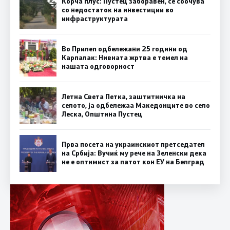
Корча плус: Пустец заборавен, се соочува
со недостаток на инвестиции во
инфраструктурата
Во Прилеп одбележани 25 години од
Карпалак: Нивната жртва е темел на
нашата одговорност
Летна Света Петка, заштитничка на
селото, ја одбележаа Македонците во село
Леска, Општина Пустец
Прва посета на украинскиот претседател
на Србија: Вучиќ му рече на Зеленски дека
не е оптимист за патот кон ЕУ на Белград