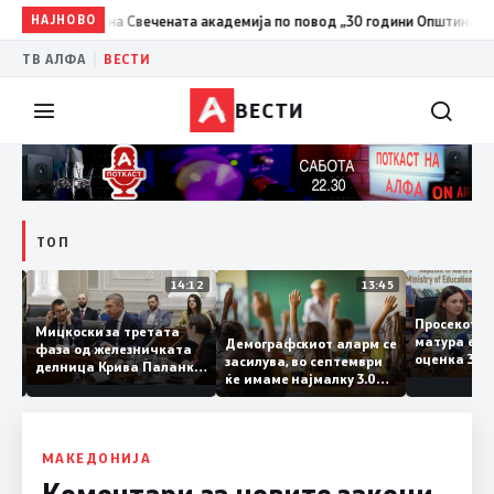
НАЈНОВО
20:24
Сиљановска Давкова на Свечената академија по повод 
|
ТВ АЛФА
ВЕСТИ
ВЕСТИ
ТОП
15:20
14:12
13:45
Просеко
Мицкоски за третата
матура е
Демографскиот аларм се
фаза од железничката
: Во
оценка 3
засилува, во септември
делница Крива Паланка
 22
ќе имаме најмалку 3.000
– Деве Баир: Проектот
првачиња помалку
нема да заврши на
половина тунел во слепа
улица, сега имаме
целина
МАКЕДОНИЈА
Коментари за новите закони