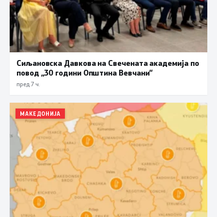
Сиљановска Давкова на Свечената академија по
повод „30 години Општина Вевчани“
пред 7 ч.
МАКЕДОНИЈА