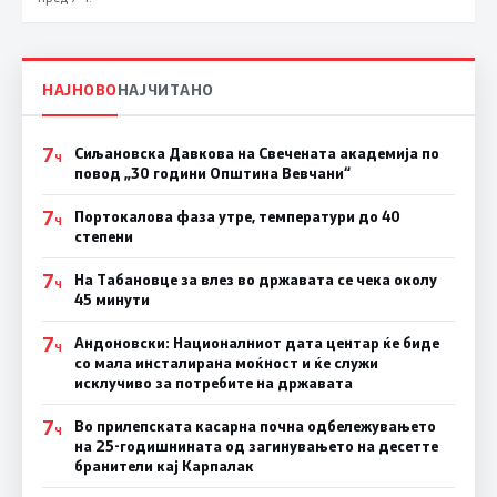
НАЈНОВО
НАЈЧИТАНО
7
Сиљановска Давкова на Свечената академија по
Ч
повод „30 години Општина Вевчани“
7
Портокалова фаза утре, температури до 40
Ч
степени
7
На Табановце за влез во државата се чека околу
Ч
45 минути
7
Андоновски: Националниот дата центар ќе биде
Ч
со мала инсталирана моќност и ќе служи
исклучиво за потребите на државата
7
Во прилепската касарна почна одбележувањето
Ч
на 25-годишнината од загинувањето на десетте
бранители кај Карпалак