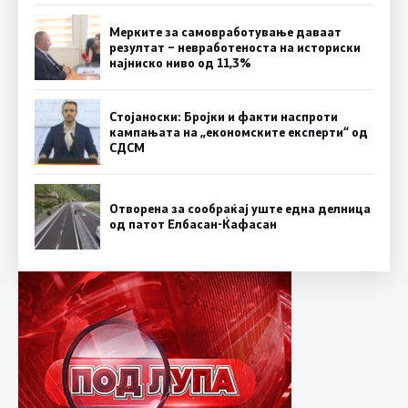
Мерките за самовработување даваат
резултат – невработеноста на историски
најниско ниво од 11,3%
Стојаноски: Бројки и факти наспроти
кампањата на „економските експерти“ од
СДСM
Отворена за сообраќај уште една делница
од патот Елбасан-Ќафасан