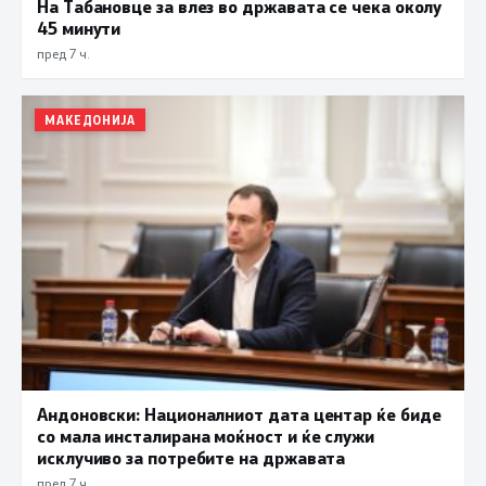
На Табановце за влез во државата се чека околу
45 минути
пред 7 ч.
МАКЕДОНИЈА
Андоновски: Националниот дата центар ќе биде
со мала инсталирана моќност и ќе служи
исклучиво за потребите на државата
пред 7 ч.