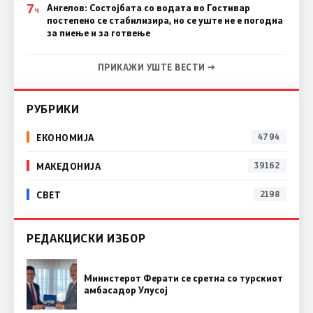
7
Ангелов: Состојбата со водата во Гостивар
Ч
постепено се стабилизира, но се уште не е погодна
за пиење и за готвење
ПРИКАЖИ УШТЕ ВЕСТИ →
РУБРИКИ
ЕКОНОМИЈА
4794
МАКЕДОНИЈА
39162
СВЕТ
2198
РЕДАКЦИСКИ ИЗБОР
Министерот Ферати се сретна со турскиот
амбасадор Улусој