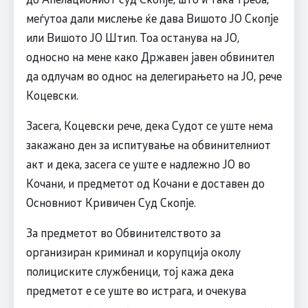
меѓутоа дали мислење ќе дава Вишото ЈО Скопје
или Вишото ЈО Штип. Тоа останува на ЈО,
односно на мене како Државен јавен обвинител
да одлучам во однос на делегирањето на ЈО, рече
Коцевски.
Засега, Коцевски рече, дека Судот се уште нема
закажано ден за испитување на обвинителниот
акт и дека, засега се уште е надлежно ЈО во
Кочани, и предметот од Кочани е доставен до
Основниот Кривичен Суд Скопје.
За предметот во Обвинителството за
организиран криминал и корупција околу
полициските службеници, тој кажа дека
предметот е се уште во истрага, и очекува