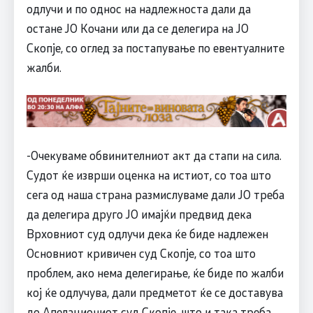
одлучи и по однос на надлежноста дали да
остане ЈО Кочани или да се делегира на ЈО
Скопје, со оглед за постапување по евентуалните
жалби.
-Очекуваме обвинителниот акт да стапи на сила.
Судот ќе изврши оценка на истиот, со тоа што
сега од наша страна размислуваме дали ЈО треба
да делегира друго ЈО имајќи предвид дека
Врховниот суд одлучи дека ќе биде надлежен
Основниот кривичен суд Скопје, со тоа што
проблем, ако нема делегирање, ќе биде по жалби
кој ќе одлучува, дали предметот ќе се доставува
до Апелациониот суд Скопје, што и така треба,