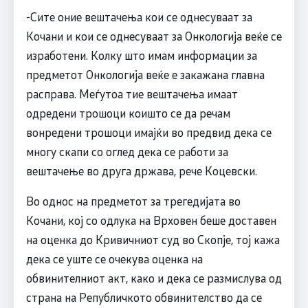
-Сите оние вештачења кои се однесуваат за
Кочани и кои се однесуваат за Онкологија веќе се
изработени. Колку што имам информации за
предметот Онкологија веќе е закажана главна
расправа. Меѓутоа тие вештачења имаат
одредени трошоци коишто се да речам
вонредени трошоци имајќи во предвид дека се
многу скапи со оглед дека се работи за
вештачење во друга држава, рече Коцевски.
Во однос на предметот за трегедијата во
Кочани, кој со одлука на Врховен беше доставен
на оценка до Кривичниот суд во Скопје, тој кажа
дека се уште се очекува оценка на
обвинителниот акт, како и дека се размислува од
страна на Републичкото обвинителство да се