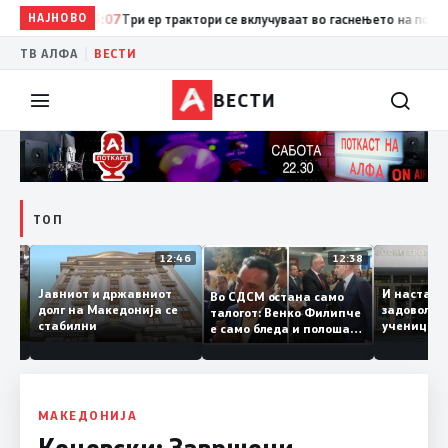
НАЈНОВО
13:07
Три ер трактори се вклучуваат во гаснењето на пожарот 
|
ТВ АЛФА
ВЕСТИ
ВЕСТИ
ТОП
12:47
12:46
12:38
Јавниот и државниот
И наст
Во СДСМ остана само
те ги
долг на Македонија се
задовол
талогот: Венко Филипче
стабилни
учениц
е само бледа и полоша
од држ
копија дури и од Зоран
Заев
МАКЕДОНИЈА
Коцевски: Завршени