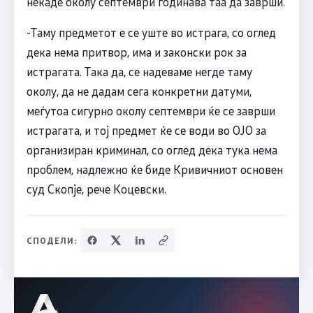
некаде околу септември годинава таа да заврши.
-Таму предметот е се уште во истрага, со оглед
дека нема притвор, има и законски рок за
истрагата. Така да, се надеваме негде таму
околу, да не дадам сега конкретни датуми,
меѓутоа сигурно околу септември ќе се заврши
истрагата, и тој предмет ќе се води во ОЈО за
организиран криминал, со оглед дека тука нема
проблем, надлежно ќе биде Кривичниот основен
суд Скопје, рече Коцевски.
СПОДЕЛИ: