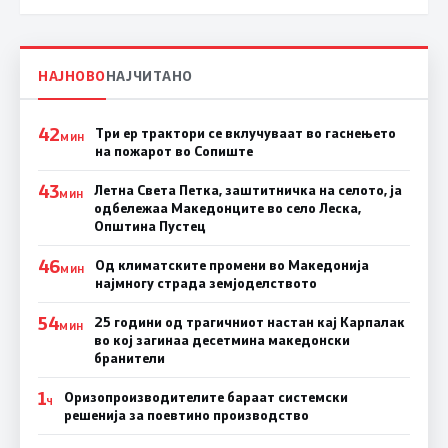
НАЈНОВО
НАЈЧИТАНО
42
Три ер трактори се вклучуваат во гаснењето
МИН
на пожарот во Сопиште
43
Летна Света Петка, заштитничка на селото, ја
МИН
одбележаа Македонците во село Леска,
Општина Пустец
46
Од климатските промени во Македонија
МИН
најмногу страда земјоделството
54
25 години од трагичниот настан кај Карпалак
МИН
во кој загинаа десетмина македонски
бранители
1
Оризопроизводителите бараат системски
Ч
решенија за поевтино производство