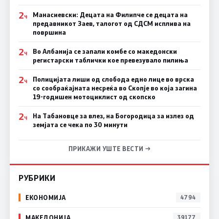
2
Манасиевски: Децата на Филипче се децата на
Ч
предавникот Заев, талогот од СДСМ исплива на
површина
2
Во Албанија се запали комбе со македонски
Ч
регистарски таблички кое превезувало пилиња
2
Полицијата лиши од слобода едно лице во врска
Ч
со сообраќајната несреќа во Скопје во која загина
19-годишен мотоциклист од скопско
2
На Табановце за влез, на Богородица за излез од
Ч
земјата се чека по 30 минути
ПРИКАЖИ УШТЕ ВЕСТИ →
РУБРИКИ
ЕКОНОМИЈА
4794
МАКЕДОНИЈА
39177