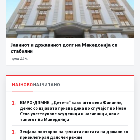
Јавниот и државниот долг на Македонија се
стабилни
пред 23 ч.
НАЈНОВО
НАЈЧИТАНО
1
ВМРО-ДПМНЕ: „Детето“ како што вели Филипче,
Ч
денес со изјавата призна дека во случајот во Ново
Село учествувале осуденици и насилници, ова е
талогот на Македонија
1
Земјава повторно на грчката листата на држави со
Ч
привилегиран даночен режим