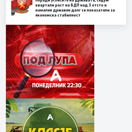
квартали раст на БДП над 3 отсто и
намален државен долг се показатели за
економска стабилност