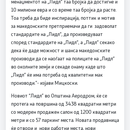
менаџментот на „Лидл“ таа бројка да достигне и
10 милиони евра и со време таа бројка да расте.
Тоа треба да биде инспирација, поттик и мотив
за македонските претприемачи да ги задоволат
стандардите на „Лидл“, да произведуваат
според стандардите на „Лидл“, а „Лидл“ секако
дека ќе даде можност и шанса македонските
производи да се наоѓаат на полиците на „Лидл“
во околните земји и секаде онаму каде што
„Лидл“ ќе има потреба од квалитетни мак
производи.”- изјави Мицкоски.
Новиот “Лидл” во Општина Аеродром, ќе се
протега на површина од 3438 квадратни метри
со модерен продажен салон од 1200 квадратни
метри и со 57 паркинг места. Новата продавница
ќе отвори и нови работни места, нови