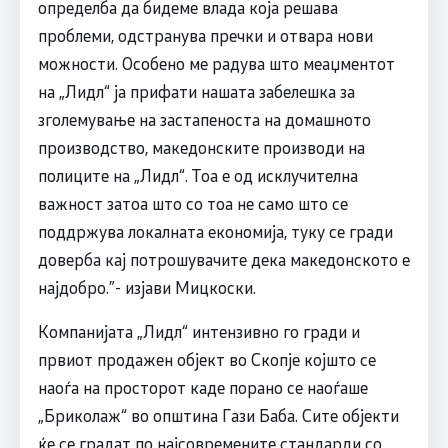
определба да бидеме влада која решава
проблеми, одстранува пречки и отвара нови
можности. Особено ме радува што меаџментот
на „Лидл“ ја прифати нашата забелешка за
зголемување на застапеноста на домашното
производство, македонските производи на
полиците на „Лидл“. Тоа е од исклучителна
важност затоа што со тоа не само што се
поддржува локалната економија, туку се гради
доверба кај потрошувачите дека македонското е
најдобро.”- изјави Мицкоски.
Компанијата „Лидл“ интензивно го гради и
првиот продажен објект во Скопје којшто се
наоѓа на просторот каде порано се наоѓаше
„Бриколаж“ во општина Гази Баба. Сите објекти
ќе се градат по најсовремените стандарди со