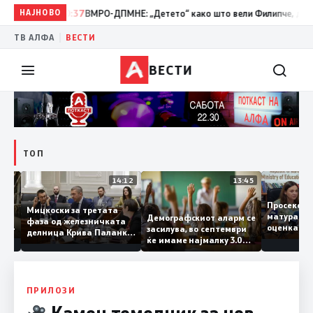
НАЈНОВО
10:37
ВМРО-ДПМНЕ: „Детето“ како што вели Филипче, денес со и
|
ТВ АЛФА
ВЕСТИ
ВЕСТИ
ТОП
15:20
14:12
13:45
Просек
Мицкоски за третата
матура 
Демографскиот аларм се
фаза од железничката
о: Во
оценка
засилува, во септември
делница Крива Паланка
а 22
ќе имаме најмалку 3.000
– Деве Баир: Проектот
првачиња помалку
нема да заврши на
половина тунел во слепа
улица, сега имаме
целина
ПРИЛОЗИ
Камен темелник за нов