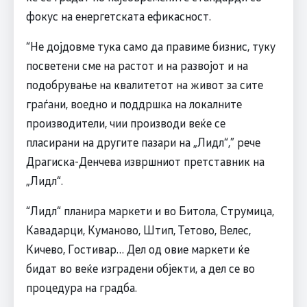
фокус на енергетската ефикасност.
“Не дојдовме тука само да правиме бизнис, туку
посветени сме на растот и на развојот и на
подобрување на квалитетот на живот за сите
граѓани, воедно и поддршка на локалните
производители, чии производи веќе се
пласирани на другите пазари на „Лидл“,” рече
Драгиска-Денчева извршниот претставник на
„Лидл“.
“Лидл“ планира маркети и во Битола, Струмица,
Кавадарци, Куманово, Штип, Тетово, Велес,
Кичево, Гостивар… Дел од овие маркети ќе
бидат во веќе изградени објекти, а дел се во
процедура на градба.