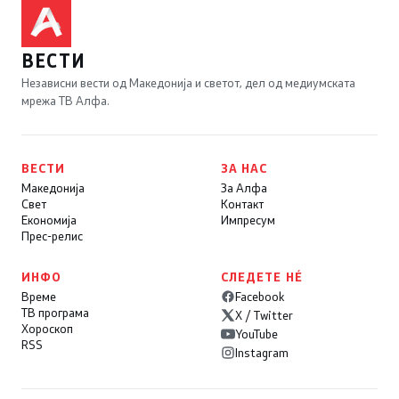
ВЕСТИ
Независни вести од Македонија и светот, дел од медиумската
мрежа ТВ Алфа.
ВЕСТИ
ЗА НАС
Македонија
За Алфа
Свет
Контакт
Економија
Импресум
Прес-релис
ИНФО
СЛЕДЕТЕ НÉ
Време
Facebook
ТВ програма
X / Twitter
Хороскоп
YouTube
RSS
Instagram