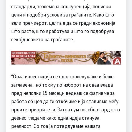
стандарди, зголемена конкуренција, пониски
цени и подобри услови за граѓаните. Како што
вели премиерот, целта е да се гради економија
што расте, што вработува и што го подобрува
секојдневието на граѓаните.
“Оваа инвестиција се одолговлекуваше и беше
заглавена , но токму по изборот на оваа влада
пред неполни 15 месеци веднаш се фативме за
работа со цел да ги откочиме и ја ставивме меѓу
првите приоритети. Затоа сум посебно горд што
деенес гледаме како една идеја станува
реалност. Со тоа ја потврдуваме нашата