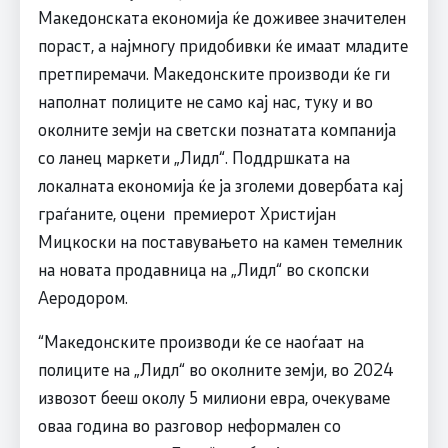
Македонската економија ќе доживее значителен
пораст, а најмногу придобивки ќе имаат младите
претпиремачи. Македонските производи ќе ги
наполнат полиците не само кај нас, туку и во
околните земји на светски познатата компанија
со ланец маркети „Лидл“. Поддршката на
локалната економија ќе ја зголеми довербата кај
граѓаните, оцени премиерот Христијан
Мицкоски на поставувањето на камен темелник
на новата продавница на „Лидл“ во скопски
Аеродором.
“Македонските производи ќе се наоѓаат на
полиците на „Лидл“ во околните земји, во 2024
извозот бееш околу 5 милиони евра, очекуваме
оваа година во разговор неформален со