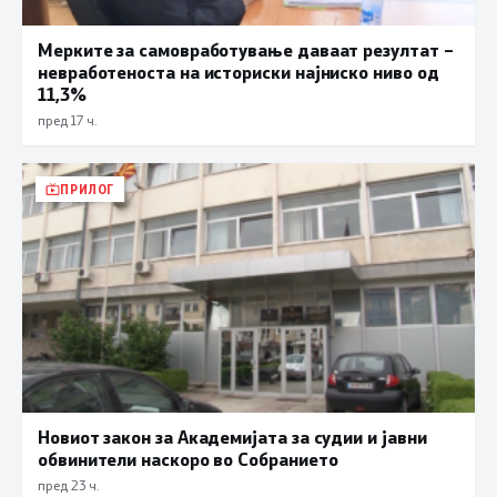
Мерките за самовработување даваат резултат –
невработеноста на историски најниско ниво од
11,3%
пред 17 ч.
ПРИЛОГ
Новиот закон за Академијата за судии и јавни
обвинители наскоро во Собранието
пред 23 ч.