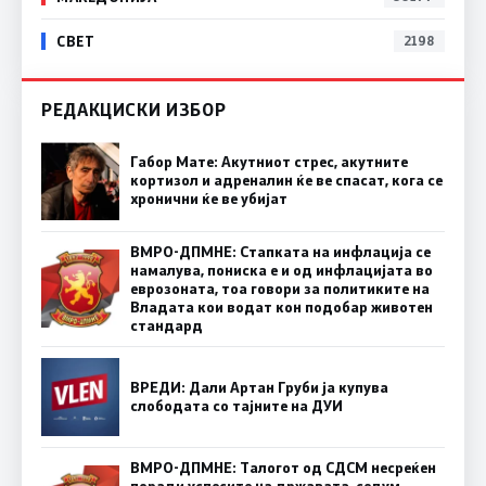
СВЕТ
2198
РЕДАКЦИСКИ ИЗБОР
Габор Мате: Акутниот стрес, акутните
кортизол и адреналин ќе ве спасат, кога се
хронични ќе ве убијат
ВМРО-ДПМНЕ: Стапката на инфлација се
намалува, пониска е и од инфлацијата во
еврозоната, тоа говори за политиките на
Владата кои водат кон подобар животен
стандард
ВРЕДИ: Дали Артан Груби ја купува
слободата со тајните на ДУИ
ВМРО-ДПМНЕ: Талогот од СДСМ несреќен
поради успесите на државата, седум