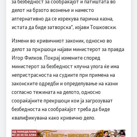
за безбедност за сообраќајот и патиштата во
делот на брзото вознење и наместо
алтернативно да се изрекува парична казна,
истата да биде затворска“, изјави Тошковски.
Измени во кривичниот законик, односно во
делот за пркршоци најави министерот за правда
Игор Филков. Покрај измените според
министерот за безбедност клучна улога ќе има
непристрасноста на судиите при примена на
законските одредби и определување на казни
согласно тежината на делото, односно
соораќајните прекршоци кои ја загрозуваат
безбедноста на сообраќајот треба да биде
квалификувана како кривично дело.