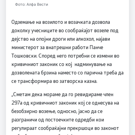
Фото: Алфа Вести
Одземање на возилото и возачката дозвола
доколку учесниците во сообраќајот возеле под
дејство на опојни дроги или алкохол, најави
министерот за внатрешни работи Панче
Тошковски. Според него потребни се измени во
кривичниот законик со кој надминување на
дозволената брзина наместо со парична треба да
се трансформира во затворска казна.
„Сметам дека мораме да го ревидираме член
297а од кривичниот законик кој се однесува на
безобзирно возење, односно, јасно да се
разграничи од постоечките одредби кои
регулираат сообраќајни прекршоци во законот