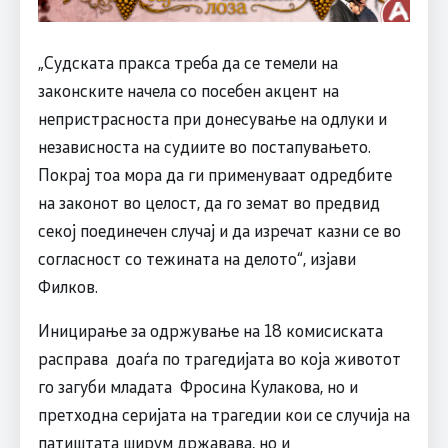
„Судската пракса треба да се темели на
законските начела со посебен акцент на
непристрасноста при донесување на одлуки и
независноста на судиите во постапувањето.
Покрај тоа мора да ги применуваат одредбите
на законот во целост, да го земат во предвид
секој поединечен случај и да изречат казни се во
согласност со тежината на делото“, изјави
Филков.
Иницирање за одржување на 18 комисиската
расправа доаѓа по трагедијата во која животот
го загуби младата Фросина Кулакова, но и
претходна серијата на трагедии кои се случија на
патиштата ширум државава, но и