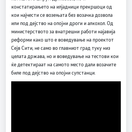
констатирањето на илјадници прекршоци од
кои најчести се возењата без возачка дозвола
или под дејство на опојни дроги и алкохол. Од
министерството за внатрешни работи најавија
реформи како што е воведување на проектот
Сејв Сити, не само во главниот град туку низ
целата држава, но и воведување на тестови кои
ќе детектираат на самото место дали возачите
биле под дејство на опојни супстанци.