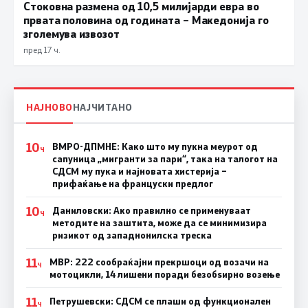
Стоковна размена од 10,5 милијарди евра во
првата половина од годината – Македонија го
зголемува извозот
пред 17 ч.
НАЈНОВО
НАЈЧИТАНО
10
ВМРО-ДПМНЕ: Како што му пукна меурот од
Ч
сапуница „мигранти за пари“, така на талогот на
СДСМ му пука и најновата хистерија –
прифаќање на француски предлог
10
Даниловски: Ако правилно се применуваат
Ч
методите на заштита, може да се минимизира
ризикот од западнонилска треска
11
МВР: 222 сообраќајни прекршоци од возачи на
Ч
мотоцикли, 14 лишени поради безобѕирно возење
11
Петрушевски: СДСМ се плаши од функционален
Ч