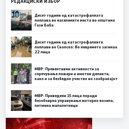
РЕДАКЦИСКИ ИЗБОР
Десет години од катастрофалната
поплава во населените места во општина
Гази Баба
Десет години од катастрофалните
поплави во Скопско: Во невремето загинаа
22 лица
МВР: Превентивни активности за
спречување пожари и имотни деликти,
како и за безбедно учество во сообраќајот
МВР: Приведени 15 лица поради
безобѕирно управување моторно возило,
петмина малолетници