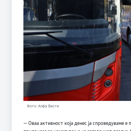
Фото: Алфа Вести
— Оваа активност која денес ја спроведуваме е 
придонесе за намалување на загадениот воздух, 