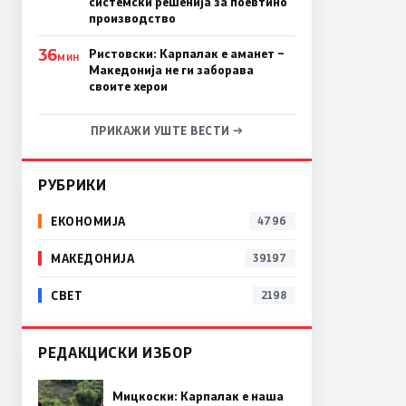
системски решенија за поевтино
производство
36
Ристовски: Карпалак е аманет –
МИН
Македонија не ги заборава
своите херои
ПРИКАЖИ УШТЕ ВЕСТИ →
РУБРИКИ
ЕКОНОМИЈА
4796
МАКЕДОНИЈА
39197
СВЕТ
2198
РЕДАКЦИСКИ ИЗБОР
Мицкоски: Карпалак е наша