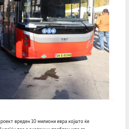
проект вреден 10 милиони евра којшто ќе
бидејќи тоа е еколошки проблем што го