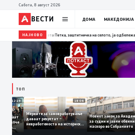
Сабота, 8 август 2026
ВЕСТИ
ДОМА
МАКЕДОНИЈА
НАЈНОВО
13:07
Три ер трактори се вклучуваат во гаснењето
ТОП
12:19
18:06
Мерките за самовработување
Новиот закон за Ак
 препознаваат
даваат резултат –
за судии и јавни об
ДСМ: „Филипче
невработеноста на историски
наскоро во Собрани
охирург, не
најниско ниво од 11,3%
ва со