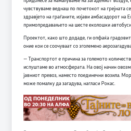
чувствуваме веднаш по почетокот на грејната се
здравјето на граѓаните, изјави амбасадорот на Е
примопредавањето на шесте еколошки автобуси 
Проектот, како што додаде, ги опфаќа градовите
оние кои се соочуваат со зголемено аерозагадув
— Транспортот е причина за големото количеств
испуштаме во атмосферата. На овој начин овоз
јавниот превоз, наместо поединечни возила. Мо
може помалку да загадува, нагласи Рокас.