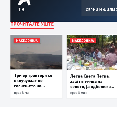
ТВ
СЕРИИ И ФИЛМ
ПРОЧИТАЈТЕ УШТЕ
МАКЕДОНИЈА
МАКЕДОНИЈА
Три ер трактори се
Летна Света Петка,
вклучуваат во
заштитничка на
гаснењето на
селото, ја одбележаа
пожарот во Сопиште
Македонците во село
пред 8 мин.
пред 8 мин.
Леска, Општина
Пустец