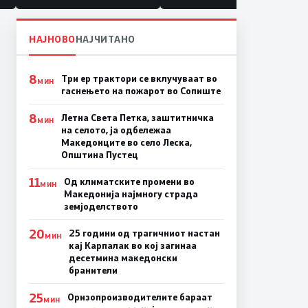
НАЈНОВО
НАЈЧИТАНО
8
Три ер трактори се вклучуваат во
МИН
гаснењето на пожарот во Сопиште
8
Летна Света Петка, заштитничка
МИН
на селото, ја одбележаа
Македонците во село Леска,
Општина Пустец
11
Од климатските промени во
МИН
Македонија најмногу страда
земјоделството
20
25 години од трагичниот настан
МИН
кај Карпалак во кој загинаа
десетмина македонски
бранители
25
Оризопроизводителите бараат
МИН