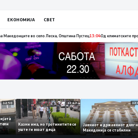
ЕКОНОМИЈА
СВЕТ
 на пожарот во Сопиште
13:06
Летна Света Петка, заштитничка на селото
12:50
12:47
адемијата
винители
Казни има, но тротинетите се
Јавниот и државниот до
ето
уште ги возат деца
Македонија се стабилни