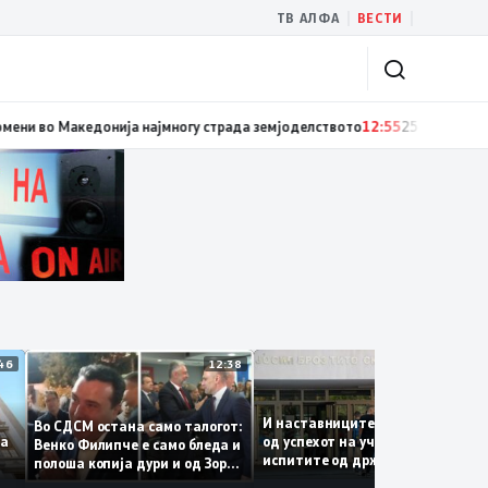
|
|
ТВ АЛФА
ВЕСТИ
, ја одбележаа Македонците во село Леска, Општина Пустец
13:04
Од клим
12:46
12:38
12:
И наставниците се задоволн
Во СДСМ остана само талогот:
лг на
од успехот на учениците на
Венко Филипче е само бледа и
испитите од државната
полоша копија дури и од Зоран
матура
Заев