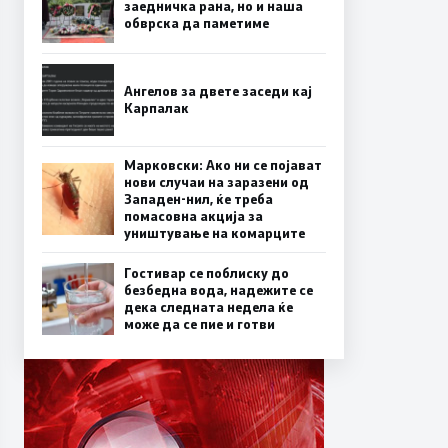
заедничка рана, но и наша
обврска да паметиме
Ангелов за двете заседи кај
Карпалак
Марковски: Ако ни се појават
нови случаи на заразени од
Западен-нил, ќе треба
помасовна акција за
уништување на комарците
Гостивар се поблиску до
безбедна вода, надежите се
дека следната недела ќе
може да се пие и готви