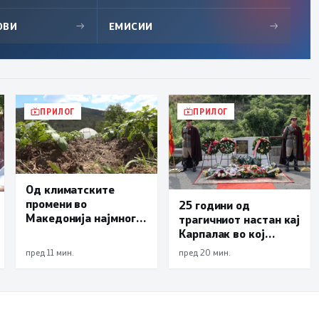
ОВИ
→
ЕМИСИИ
→
ПРИЛОГ
ПРИЛОГ
Од климатските
промени во
25 години од
Македонија најмногу
трагичниот настан кај
страда
Карпалак во кој
земјоделството
загинаа десетмина
пред 11 мин.
пред 20 мин.
македонски
бранители