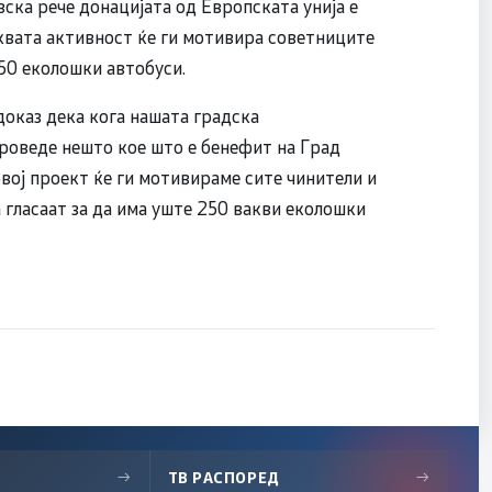
ска рече донацијата од Европската унија е
аквата активност ќе ги мотивира советниците
250 еколошки автобуси.
 доказ дека кога нашата градска
проведе нешто кое што е бенефит на Град
овој проект ќе ги мотивираме сите чинители и
 гласаат за да има уште 250 вакви еколошки
→
ТВ РАСПОРЕД
→