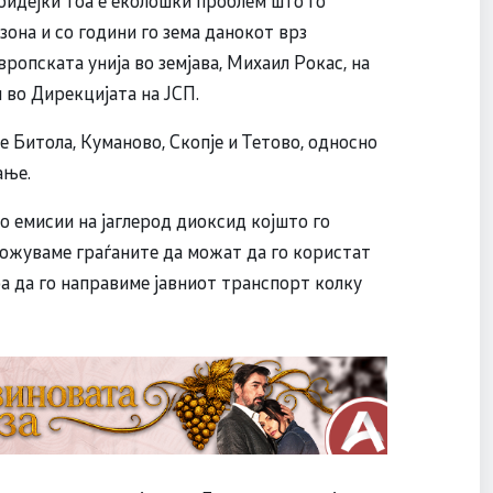
зона и со години го зема данокот врз
вропската унија во земјава, Михаил Рокас, на
во Дирекцијата на ЈСП.
 Битола, Куманово, Скопје и Тетово, односно
ање.
о емисии на јаглерод диоксид којшто го
можуваме граѓаните да можат да го користат
ра да го направиме јавниот транспорт колку