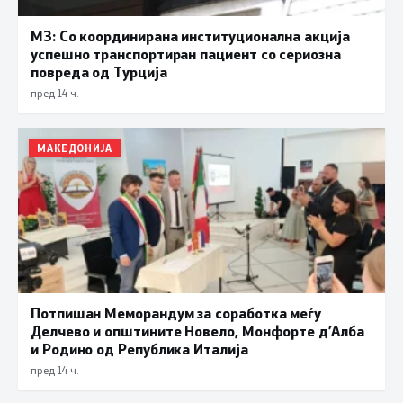
МЗ: Со координирана институционална акција
успешно транспортиран пациент со сериозна
повреда од Турција
пред 14 ч.
МАКЕДОНИЈА
Потпишан Меморандум за соработка меѓу
Делчево и општините Новело, Монфорте д’Алба
и Родино од Република Италија
пред 14 ч.