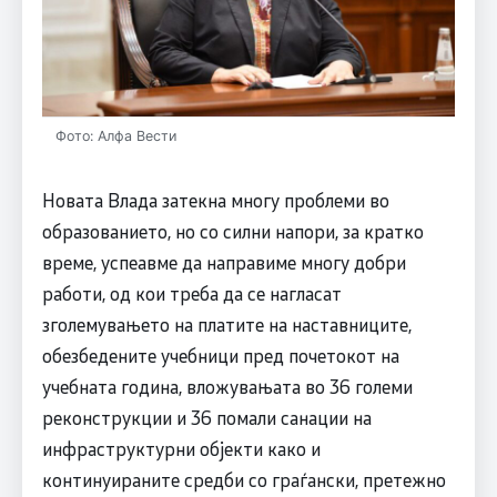
Фото: Алфа Вести
Новата Влада затекна многу проблеми во
образованието, но со силни напори, за кратко
време, успеавме да направиме многу добри
работи, од кои треба да се нагласат
зголемувањето на платите на наставниците,
обезбедените учебници пред почетокот на
учебната година, вложувањата во 36 големи
реконструкции и 36 помали санации на
инфраструктурни објекти како и
континуираните средби со граѓански, претежно