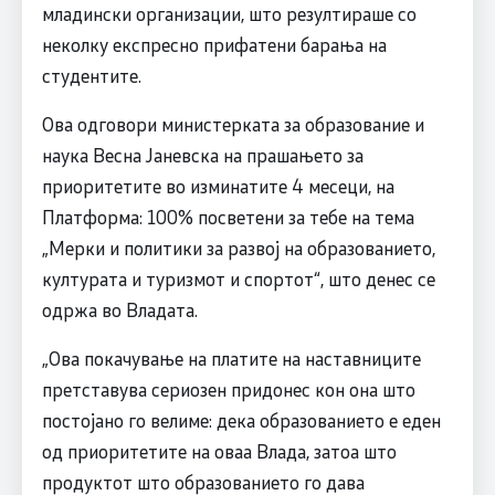
младински организации, што резултираше со
неколку експресно прифатени барања на
студентите.
Ова одговори министерката за образование и
наука Весна Јаневска на прашањето за
приоритетите во изминатите 4 месеци, на
Платформа: 100% посветени за тебе на тема
„Мерки и политики за развој на образованието,
културата и туризмот и спортот“, што денес се
одржа во Владата.
„Ова покачување на платите на наставниците
претставува сериозен придонес кон она што
постојано го велиме: дека образованието е еден
од приоритетите на оваа Влада, затоа што
продуктот што образованието го дава