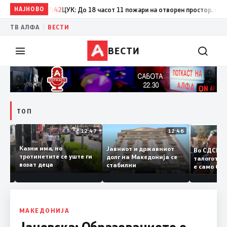
НАЈНОВО
17:42
ЦУК: До 18 часот 11 пожари на отворен простор, од кои т
|
ТВ АЛФА
ВЕСТИ
ВЕСТИ
ТОП
12:50
12:47
12:46
Казни има, но
Јавниот и државниот
Во СДС
дии и
тротинетите се уште ги
долг на Македонија се
талого
возат деца
стабилни
е само 
нието
копија 
Заев
МАКЕДОНИЈА
Јаневска: Образованието е