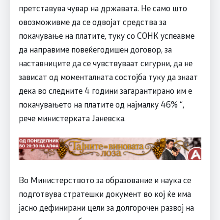
претставува чувар на државата. Не само што
овозможивме да се одвојат средства за
покачување на платите, туку со СОНК успеавме
да направиме повеќегодишен договор, за
наставниците да се чувствуваат сигурни, да не
зависат од моменталната состојба туку да знаат
дека во следните 4 години загарантирано им е
покачувањето на платите од најмалку 46% “,
рече министерката Јаневска.
Во Министерството за образование и наука се
подготвува стратешки документ во кој ќе има
јасно дефинирани цели за долгорочен развој на