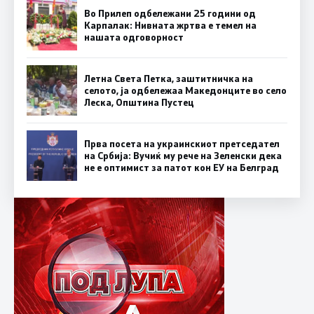
Во Прилеп одбележани 25 години од
Карпалак: Нивната жртва е темел на
нашата одговорност
Летна Света Петка, заштитничка на
селото, ја одбележаа Македонците во село
Леска, Општина Пустец
Прва посета на украинскиот претседател
на Србија: Вучиќ му рече на Зеленски дека
не е оптимист за патот кон ЕУ на Белград