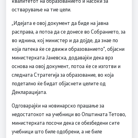
квалитетот на образованието и насоки за
остварување на тие цели.
„Идејата е овој документ да биде на јавна
расправа, а потоа да се донесе во Собранието, за
во иднина, кој министер и да дојде, да знае по
која патека ќе се движи образованието“, објасни
министерката Јаневска, додавајќи дека врз
основа на овој документ, потоа ќе се изготви и
следната Стратегија за образование, во која
подетално ќе бидат објаснети целите од
Декларацијата.
Одговарајќи на новинарско прашање за
недостатокот на учебници во Општината Тетово,
министерката посочи дека се обезбедени сите
учебници што биле одобрени, а не биле