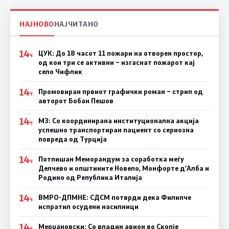
НАЈНОВО
НАЈЧИТАНО
14
ЦУК: До 18 часот 11 пожари на отворен простор,
Ч
од кои три се активни – изгаснат пожарот кај
село Чифлик
14
Промовиран првиот графички роман – стрип од
Ч
авторот Бобан Пешов
14
МЗ: Со координирана институционална акција
Ч
успешно транспортиран пациент со сериозна
повреда од Турција
14
Потпишан Меморандум за соработка меѓу
Ч
Делчево и општините Новело, Монфорте д’Алба и
Родино од Република Италија
14
ВМРО-ДПМНЕ: СДСM потврди дека Филипче
Ч
испратил осудени насилници
14
Мерџановски: Со владин авион во Скопје
Ч