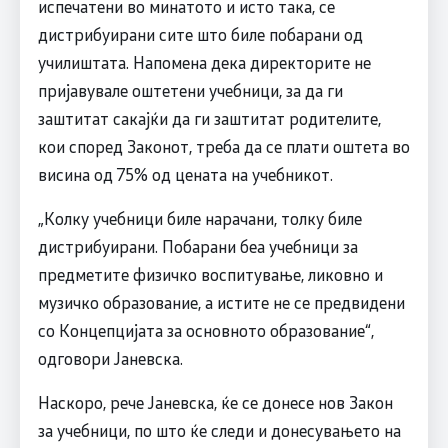
испечатени во минатото и исто така, се
дистрибуирани сите што биле побарани од
училиштата. Напомена дека директорите не
пријавувале оштетени учебници, за да ги
заштитат сакајќи да ги заштитат родителите,
кои според Законот, треба да се плати оштета во
висина од 75% од цената на учебникот.
„Колку учебници биле нарачани, толку биле
дистрибуирани. Побарани беа учебници за
предметите физичко воспитување, ликовно и
музичко образование, а истите не се предвидени
со Концепцијата за основното образование“,
одговори Јаневска.
Наскоро, рече Јаневска, ќе се донесе нов Закон
за учебници, по што ќе следи и донесувањето на