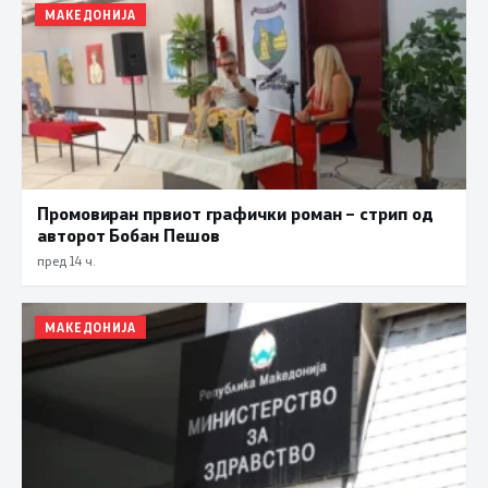
МАКЕДОНИЈА
Промовиран првиот графички роман – стрип од
авторот Бобан Пешов
пред 14 ч.
МАКЕДОНИЈА