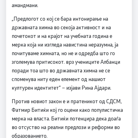
амандмани.
„Предлогот со кој се бара интонирање на
државната химна во секоја активност и на
почетокот и на крајот на учебната година е
мерка која ни изгледа навистина неразумна, ја
почитуваме химната, но не и одредба што го
зголемува притисокот. врз учениците Албанци
поради тоа што во државната химна не се
споменува ниту еден елемент од нашиот
културен идентитет“ – изјави Рина Ајдари.
Против новиот закон е и пратеникот од СДСМ,
Фатмир Битиќи кој го оцени како популистичка
мерка на власта. Битиќи потенцира дека доаѓа
во отсуство на реални предлози и реформи во
образованието.