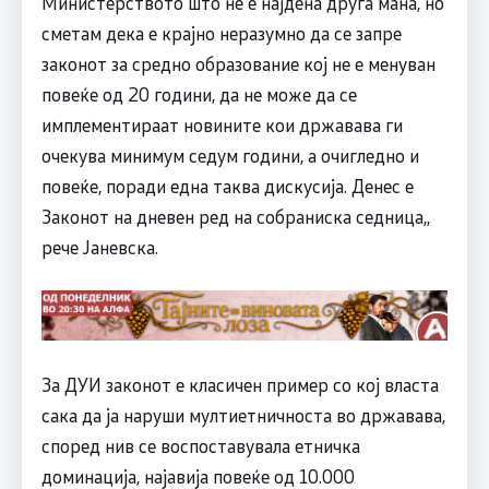
Министерството што не е најдена друга мана, но
сметам дека е крајно неразумно да се запре
законот за средно образование кој не е менуван
повеќе од 20 години, да не може да се
имплементираат новините кои државава ги
очекува минимум седум години, а очигледно и
повеќе, поради една таква дискусија. Денес е
Законот на дневен ред на собраниска седница,,
рече Јаневска.
За ДУИ законот е класичен пример со кој власта
сака да ја наруши мултиетничноста во државава,
според нив се воспоставувала етничка
доминација, најавија повеќе од 10.000