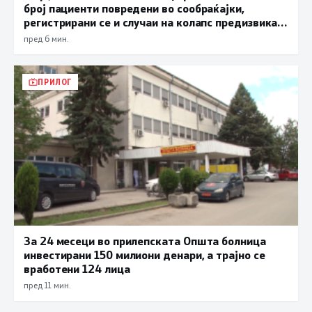
број пациенти повредени во сообраќајки,
регистрирани се и случаи на колапс предизвикан
од високите температури
пред 6 мин.
ПРИЛОГ
За 24 месеци во прилепската Општа болница
инвестирани 150 милиони денари, а трајно се
вработени 124 лица
пред 11 мин.