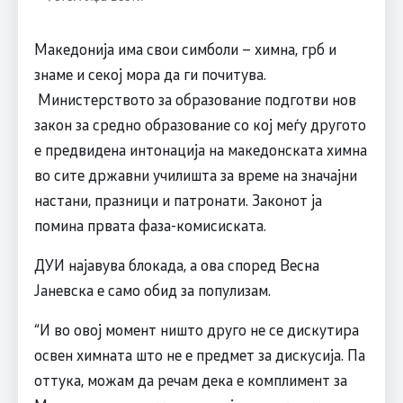
Македонија има свои симболи – химна, грб и
знаме и секој мора да ги почитува.
Министерството за образование подготви нов
закон за средно образование со кој меѓу другото
е предвидена интонација на македонската химна
во сите државни училишта за време на значајни
настани, празници и патронати. Законот ја
помина првата фаза-комисиската.
ДУИ најавува блокада, а ова според Весна
Јаневска е само обид за популизам.
“И во овој момент ништо друго не се дискутира
освен химната што не е предмет за дискусија. Па
оттука, можам да речам дека е комплимент за