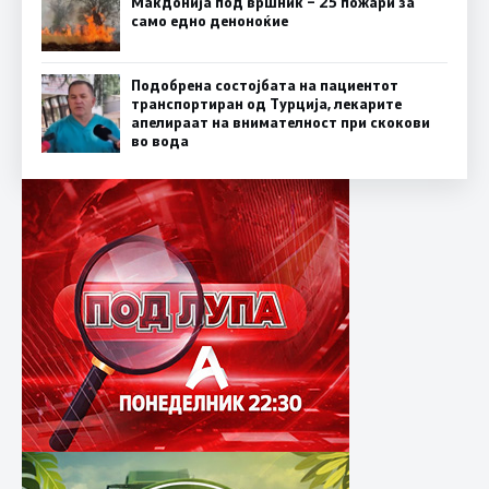
Макдонија под вршник – 25 пожари за
само едно деноноќие
Подобрена состојбата на пациентот
транспортиран од Турција, лекарите
апелираат на внимателност при скокови
во вода