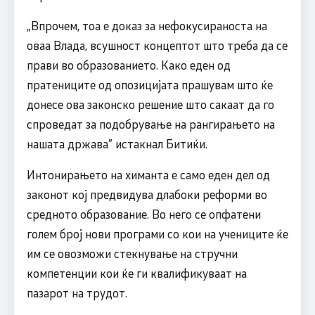
„Впрочем, тоа е доказ за нефокусираноста на
оваа Влада, всушност концептот што треба да се
прави во образованието. Како еден од
пратениците од опозицијата прашувам што ќе
донесе ова законско решение што сакаат да го
спроведат за подобрување на рангирањето на
нашата држава” истакнал Битиќи.
Интонирањето на химанта е само еден дел од
законот кој предвидува длабоки реформи во
средното образование. Во него се опфатени
голем број нови програми со кои на учениците ќе
им се овозможи стекнување на стручни
компетенции кои ќе ги квалификуваат на
пазарот на трудот.