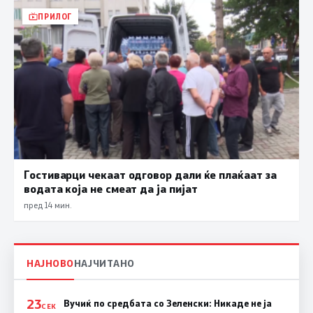
ПРИЛОГ
Гостиварци чекаат одговор дали ќе плаќаат за
водата која не смеат да ја пијат
пред 14 мин.
НАЈНОВО
НАЈЧИТАНО
23
Вучиќ по средбата со Зеленски: Никаде не ја
СЕК