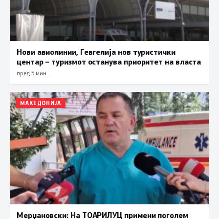
Нови авиолинии, Гевгелија нов туристички
центар – туризмот останува приоритет на власта
пред 5 мин.
МАКЕДОНИЈА
Мерџановски: На ТОАРИЛУЦ примени поголем