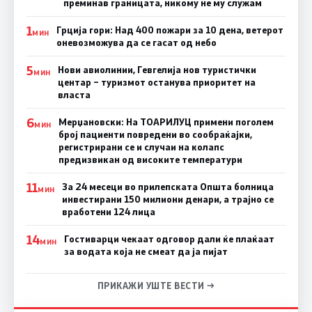
преминав границата, никому не му служам
1
Грција гори: Над 400 пожари за 10 дена, ветерот
МИН
оневозможува да се гасат од небо
5
Нови авиолинии, Гевгелија нов туристички
МИН
центар – туризмот останува приоритет на
власта
6
Мерџановски: На ТОАРИЛУЦ примени поголем
МИН
број пациенти повредени во сообраќајки,
регистрирани се и случаи на колапс
предизвикан од високите температури
11
За 24 месеци во прилепската Општа болница
МИН
инвестирани 150 милиони денари, а трајно се
вработени 124 лица
14
Гостиварци чекаат одговор дали ќе плаќаат
МИН
за водата која не смеат да ја пијат
ПРИКАЖИ УШТЕ ВЕСТИ →