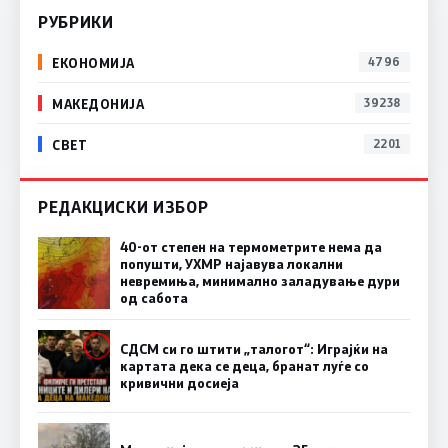
РУБРИКИ
ЕКОНОМИЈА
4796
МАКЕДОНИЈА
39238
СВЕТ
2201
РЕДАКЦИСКИ ИЗБОР
40-от степен на термометрите нема да
попушти, УХМР најавува локални
невремиња, минимално заладување дури
од сабота
СДСМ си го штити „талогот“: Играјќи на
картата дека се деца, бранат луѓе со
кривични досиеја